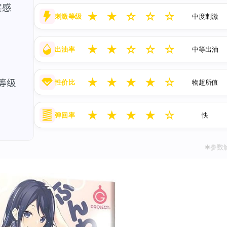
★
★
☆
☆
☆
刺激等级
中度刺激
★
★
☆
☆
☆
出油率
中等出油
★
★
★
★
☆
性价比
物超所值
★
★
★
★
☆
弹回率
快
✱参数