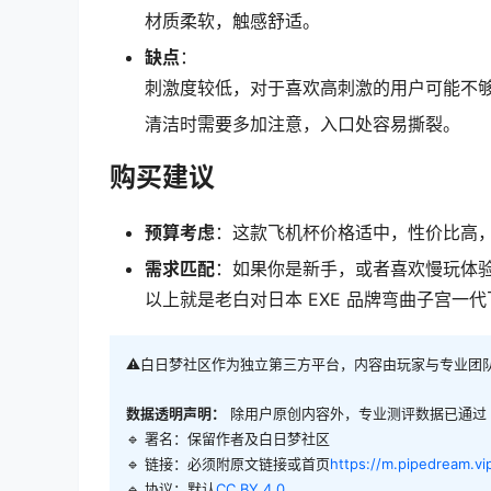
材质柔软，触感舒适。
缺点
：
刺激度较低，对于喜欢高刺激的用户可能不
清洁时需要多加注意，入口处容易撕裂。
购买建议
预算考虑
：这款飞机杯价格适中，性价比高
需求匹配
：如果你是新手，或者喜欢慢玩体
以上就是老白对日本 EXE 品牌弯曲子宫一
⚠️白日梦社区作为独立第三方平台，内容由玩家与专业团
数据透明声明：
除用户原创内容外，专业测评数据已通过
🔹 署名：保留作者及
白日梦社区
🔹 链接：必须附原文链接或首页
https://m.pipedream.vi
🔹 协议：默认
CC BY 4.0