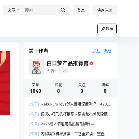
文章
登录
快速注册
投稿
关于作者
关注
私信
白日梦产品推荐官
大骑士
Lv6
文章
评论
关注
粉丝
1043
0
0
8
[文章]
IkebukuroToys邻人御姐深度测评：420g
慢玩款推荐，二次元入门玩家的白月光
[文章]
便携小巧飞机杯推荐 – 宿舍党出差党隐蔽
携带完全指南
[文章]
2026成人情趣用品热销品牌梯队
[文章]
内粘膜飞机杯推荐：工艺全解读 + 蜜壶香