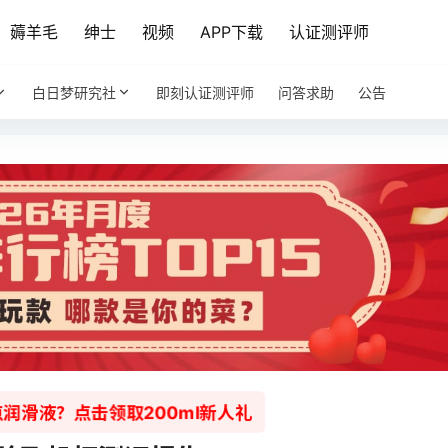
薅羊毛
绅士
视频
APP下载
认证测评师
白日梦研究社
即刻认证测评师
问答求助
公告
润滑液？点击领取200ml新人礼