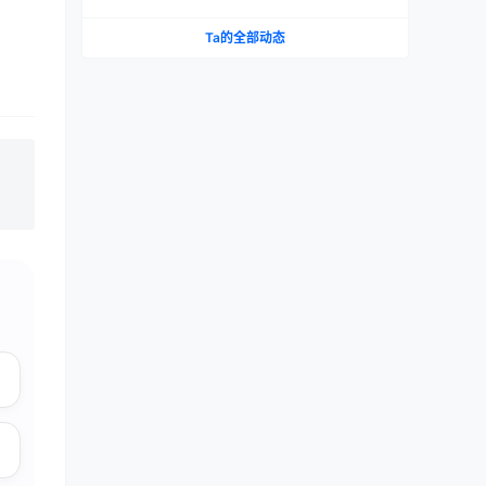
织 vs 大魔王 vs NPG 三款横评
Ta的全部动态