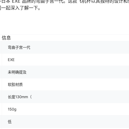
日本 EXE 品牌的弯曲子宫一代。这款飞机杯以其独特的设计和
们一起深入了解一下。
信息
弯曲子宫一代
EXE
未明确提及
软胶材质
长度130mm（
150g
低