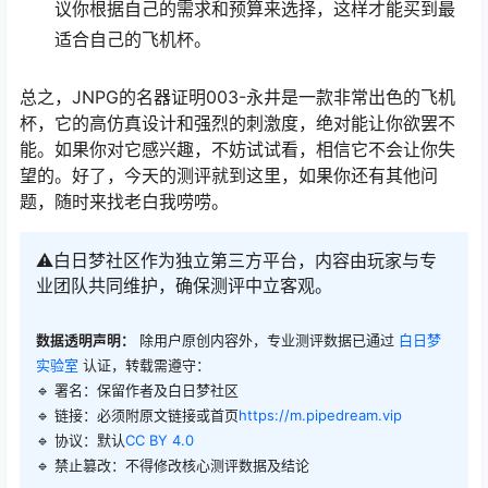
议你根据自己的需求和预算来选择，这样才能买到最
适合自己的飞机杯。
总之，JNPG的名器证明003-永井是一款非常出色的飞机
杯，它的高仿真设计和强烈的刺激度，绝对能让你欲罢不
能。如果你对它感兴趣，不妨试试看，相信它不会让你失
望的。好了，今天的测评就到这里，如果你还有其他问
题，随时来找老白我唠唠。
⚠️白日梦社区作为独立第三方平台，内容由玩家与专
业团队共同维护，确保测评中立客观。
数据透明声明：
除用户原创内容外，专业测评数据已通过
白日梦
实验室
认证，转载需遵守：
🔹 署名：保留作者及
白日梦社区
🔹 链接：必须附原文链接或首页
https://m.pipedream.vip
🔹 协议：默认
CC BY 4.0
🔹 禁止篡改：不得修改核心测评数据及结论