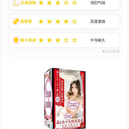
★
★
★
☆
☆
无臭指数
强烈气味
★
★
★
★
☆
紧致度
高度紧致
★
★
★
☆
☆
耐久等级
中等耐久
✱参数解释