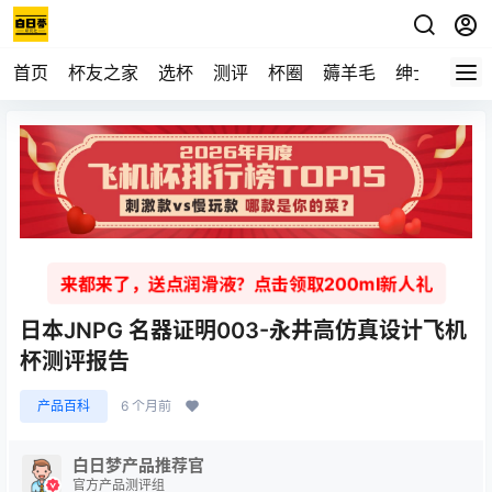
首页
杯友之家
选杯
测评
杯圈
薅羊毛
绅士
视频
来都来了，送点润滑液？点击领取200ml新人礼
日本JNPG 名器证明003-永井高仿真设计飞机
杯测评报告
产品百科
6 个月前
白日梦产品推荐官
官方产品测评组