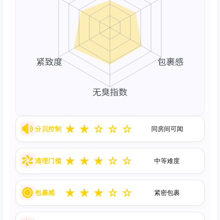
★
★
☆
☆
☆
分贝控制
同房间可闻
★
★
★
☆
☆
清理门槛
中等难度
★
★
★
☆
☆
包裹感
紧密包裹