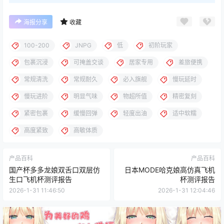
海报分享
收藏
100-200
JNPG
低
初阶玩家
包裹沉浸
可掩盖交谈
居家专用
差旅便携
常规清洗
常规耐久
必入旗舰
慢玩延时
慢玩进阶
明显气味
物超所值
精密复刻
紧密包裹
缓慢回弹
轻度出油
适中软糯
高度紧致
高敏体质
产品百科
产品百科
国产杯多多龙娘双舌口双层仿
日本MODE哈克娘高仿真飞机
生口飞机杯测评报告
杯测评报告
2026-1-31 11:46:50
2026-1-31 12:04:46