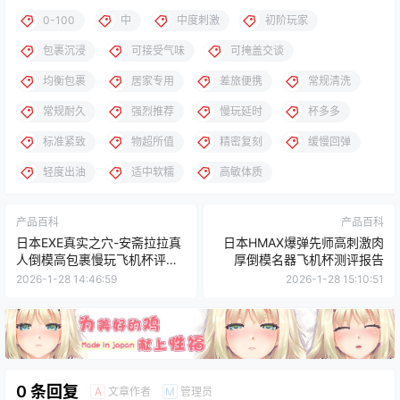
0-100
中
中度刺激
初阶玩家
包裹沉浸
可接受气味
可掩盖交谈
均衡包裹
居家专用
差旅便携
常规清洗
常规耐久
强烈推荐
慢玩延时
杯多多
标准紧致
物超所值
精密复刻
缓慢回弹
轻度出油
适中软糯
高敏体质
产品百科
产品百科
日本EXE真实之穴-安斋拉拉真
日本HMAX爆弹先师高刺激肉
人倒模高包裹慢玩飞机杯评测
厚倒模名器飞机杯测评报告
报告宿舍可藏
2026-1-28 14:46:59
2026-1-28 15:10:51
0 条回复
文章作者
管理员
A
M