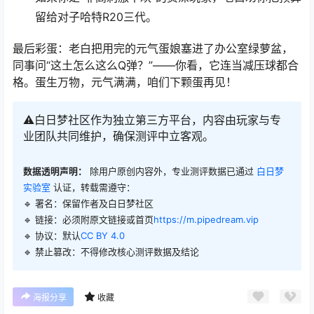
留给对子哈特R20三代。
最后彩蛋：老白把用完的元气蛋娘塞进了办公室绿萝盆，
同事问“这土怎么这么Q弹？”——你看，它连当减压球都合
格。蛋生万物，元气满满，咱们下颗蛋再见！
⚠️白日梦社区作为独立第三方平台，内容由玩家与专
业团队共同维护，确保测评中立客观。
数据透明声明：
除用户原创内容外，专业测评数据已通过
白日梦
实验室
认证，转载需遵守：
🔹 署名：保留作者及
白日梦社区
🔹 链接：必须附原文链接或首页
https://m.pipedream.vip
🔹 协议：默认
CC BY 4.0
🔹 禁止篡改：不得修改核心测评数据及结论
海报分享
收藏