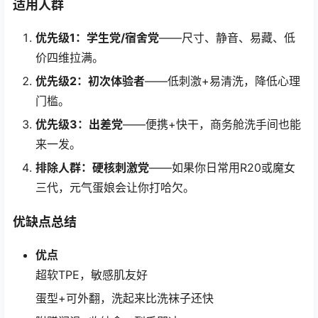
适用人群
优先级1：学生党/宿舍党
——尺寸、静音、易藏、低
价四维拉满。
优先级2：初次体验者
——低刺激+易清洗，降低心理
门槛。
优先级3：出差党
——便携+快干，商务舱洗手间也能
来一发。
排除人群：硬核刺激党
——如果你日常用R20或魔女
三代，元气蛋娘会让你打哈欠。
优缺点总结
优点
超软TPE，敏感肌友好
蛋型+可外翻，洗起来比洗袜子还快