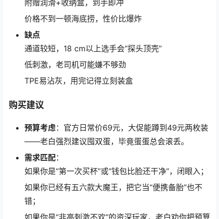
附赠润滑+收纳盒，到手即冲
价格不到一顿海底捞，性价比爆炸
缺点
通道较短，18 cm以上选手会“探头顶壳”
低刺激，老司机可能嫌不够劲
TPE易沾灰，用完记得立刻装盒
购买建议
预算考虑
：官方日常价69元，大促能蹲到49元两枚装
——老白强烈建议囤双蛋，毕竟蛋蛋总会滚丢。
需求匹配
：
如果你是“第一次买杯”或“钱包比脸还干净”，闭眼入；
如果你已经有五六款大魔王，把它当“便携备胎”也不
错；
如果你是“非高刺激不欢”的资深玩家，老白劝你把预算