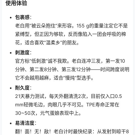
使用体验
包裹感
：
老白用“被云朵抱住”来形容。155 g的重量注定它不是
紧缚型，但正因为够软，反而像陷入一团会呼吸的棉
花，适合喜欢“温柔乡”的朋友。
刺激度
：
官方标“低刺激”诚不我欺。老白连冲三发，第一发10
分钟、第二发8分钟、第三发12分钟——时间跨度说明
它不会越用越麻，适合“慢炖”型选手。
耐久度
：
21天暴力测试，每天外翻清洗2次，目前仅入口0.5
mm轻微毛边，肉眼几乎不可见。TPE寿命正常在
30~50次，元气蛋娘表现中上。
易清洁度
：
翻！面！无！敌！老白计时最快纪录：从发射到晾干8