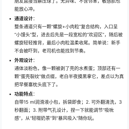
朋友直接当解压球了。无异味、不含邻苯，敏感肌也
能放心冲。
通道设计
：
整条通道只有一颗“螺旋+小肉粒”复合结构，入口呈
“小馒头”型，进去后先是一段宽松的“欢迎区”，随后被
螺旋轻轻推背，最后小肉粒温柔收尾。简单说：新手
不会被吓到，老司机也能找到节奏。
外观设计
：
通体淡粉色，像一颗被剥了壳的水煮蛋；顶部还有一
颗“蛋壳裂纹”做点缀，老白半夜摸黑拿它，差点以为真
把早餐塞枕头底下了。
功能特点
：
自带15 ml润滑液小包，拆袋即食；2. 可外翻清洗，3
秒翻面；3. 附带气孔设计，捏一下就能调节“吸吮
感”，从“轻啜奶茶”到“暴风吸入”随你玩。