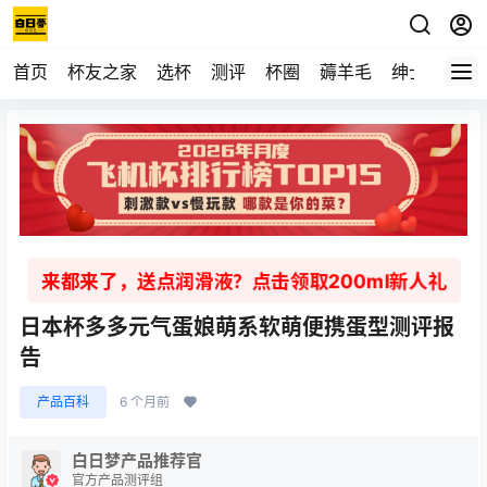
首页
杯友之家
选杯
测评
杯圈
薅羊毛
绅士
视频
来都来了，送点润滑液？点击领取200ml新人礼
日本杯多多元气蛋娘萌系软萌便携蛋型测评报
告
产品百科
6 个月前
白日梦产品推荐官
官方产品测评组