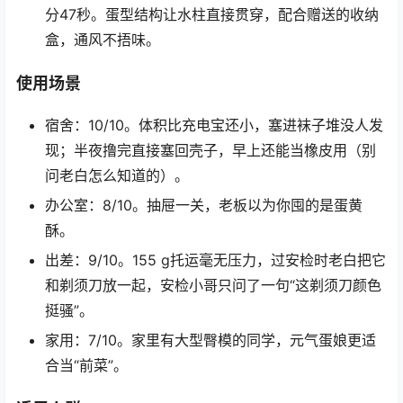
分47秒。蛋型结构让水柱直接贯穿，配合赠送的收纳
盒，通风不捂味。
使用场景
宿舍：10/10。体积比充电宝还小，塞进袜子堆没人发
现；半夜撸完直接塞回壳子，早上还能当橡皮用（别
问老白怎么知道的）。
办公室：8/10。抽屉一关，老板以为你囤的是蛋黄
酥。
出差：9/10。155 g托运毫无压力，过安检时老白把它
和剃须刀放一起，安检小哥只问了一句“这剃须刀颜色
挺骚”。
家用：7/10。家里有大型臀模的同学，元气蛋娘更适
合当“前菜”。