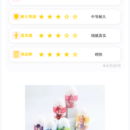
★
★
★
☆
☆
耐久等级
中等耐久
★
★
★
☆
☆
真实感
细腻真实
★
★
★
★
☆
弹回率
稍快
✱参数解释