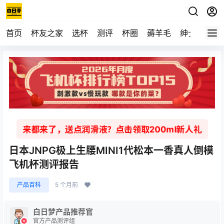
首页
杯友之家
选杯
测评
杯圈
薅羊毛
绅士
视频
来都来了，送点润滑液？点击领取200ml新人礼
日本JNPG极上生腰MINI1代松本一香真人倒模
飞机杯测评报告
产品百科
5 个月前
白日梦产品推荐官
官方产品测评组