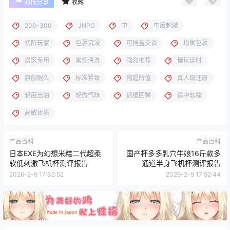
海报分享
收藏
200-300
JNPG
中
中度刺激
初阶玩家
包裹沉浸
可掩盖交谈
均衡包裹
居家专用
常规清洗
强烈推荐
慢玩延时
旗舰耐久
标准紧致
物超所值
真人级还原
轻度出油
轻微气味
迟缓回弹
适中软糯
高敏体质
产品百科
产品百科
日本EXE为幻想米糕二代超柔
国产杯多多乳穴牛娘16斤款多
软低刺激飞机杯测评报告
通道半身飞机杯测评报告
2026-2-9 17:32:52
2026-2-9 17:52:44