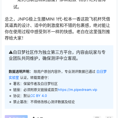
试。
总之，JNPG极上生腰MINI 1代-松本一香这款飞机杯凭借
其逼真的设计、适中的刺激度和不错的包裹感，绝对能让
你在使用过程中感受到不一样的快感。老白在这里强烈推
荐给大家！
⚠️白日梦社区作为独立第三方平台，内容由玩家与专
业团队共同维护，确保测评中立客观。
数据透明声明：
除用户原创内容外，专业测评数据已通过
白日梦
实验室
认证，转载需遵守：
🔹 署名：保留作者及
白日梦社区
🔹 链接：必须附原文链接或首页
https://m.pipedream.vip
🔹 协议：默认
CC BY 4.0
🔹 禁止篡改：不得修改核心测评数据及结论