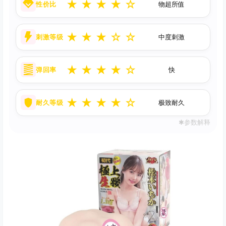
★
★
★
★
☆
性价比
物超所值
★
★
★
☆
☆
刺激等级
中度刺激
★
★
★
★
☆
弹回率
快
★
★
★
★
☆
耐久等级
极致耐久
✱参数解释