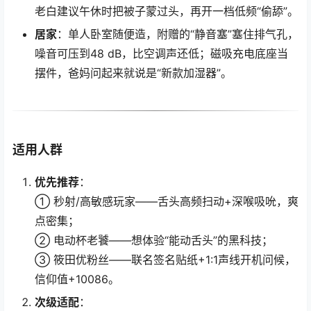
老白建议午休时把被子蒙过头，再开一档低频“偷舔”。
居家
：单人卧室随便造，附赠的“静音塞”塞住排气孔，
噪音可压到48 dB，比空调声还低；磁吸充电底座当
摆件，爸妈问起来就说是“新款加湿器”。
适用人群
优先推荐
：
① 秒射/高敏感玩家——舌头高频扫动+深喉吸吮，爽
点密集；
② 电动杯老饕——想体验“能动舌头”的黑科技；
③ 筱田优粉丝——联名签名贴纸+1:1声线开机问候，
信仰值+10086。
次级适配
：