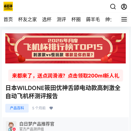
首页
杯友之家
选杯
测评
杯圈
薅羊毛
绅士
视频
来都来了，送点润滑液？点击领取200ml新人礼
日本WILDONE筱田优神舌舔电动款高刺激全
自动飞机杯测评报告
产品百科
5 个月前
白日梦产品推荐官
官方产品测评组