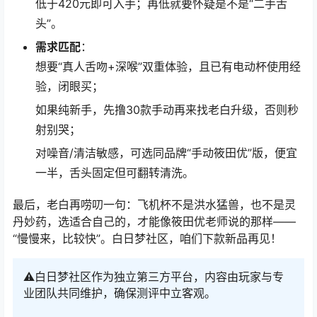
低于420元即可入手；再低就要怀疑是不是“二手舌
头”。
需求匹配
：
想要“真人舌吻+深喉”双重体验，且已有电动杯使用经
验，闭眼买；
如果纯新手，先撸30款手动再来找老白升级，否则秒
射别哭；
对噪音/清洁敏感，可选同品牌“手动筱田优”版，便宜
一半，舌头固定但可翻转清洗。
最后，老白再唠叨一句：飞机杯不是洪水猛兽，也不是灵
丹妙药，选适合自己的，才能像筱田优老师说的那样——
“慢慢来，比较快”。白日梦社区，咱们下款新品再见！
⚠️白日梦社区作为独立第三方平台，内容由玩家与专
业团队共同维护，确保测评中立客观。