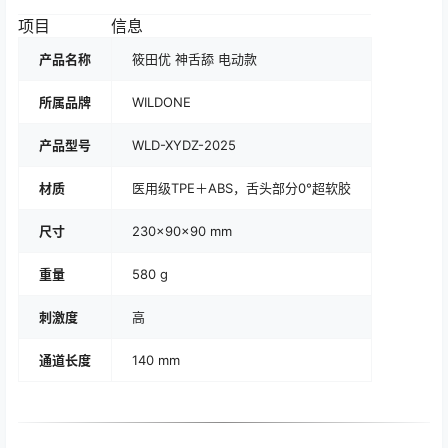
项目
信息
产品名称
筱田优 神舌舔 电动款
所属品牌
WILDONE
产品型号
WLD-XYDZ-2025
材质
医用级TPE＋ABS，舌头部分0°超软胶
尺寸
230×90×90 mm
重量
580 g
刺激度
高
通道长度
140 mm