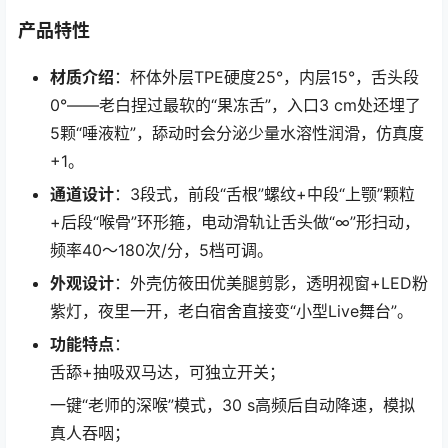
产品特性
材质介绍
：杯体外层TPE硬度25°，内层15°，舌头段
0°——老白捏过最软的“果冻舌”，入口3 cm处还埋了
5颗“唾液粒”，舔动时会分泌少量水溶性润滑，仿真度
+1。
通道设计
：3段式，前段“舌根”螺纹+中段“上颚”颗粒
+后段“喉骨”环形箍，电动滑轨让舌头做“∞”形扫动，
频率40～180次/分，5档可调。
外观设计
：外壳仿筱田优美腿剪影，透明视窗+LED粉
紫灯，夜里一开，老白宿舍直接变“小型Live舞台”。
功能特点
：
舌舔+抽吸双马达，可独立开关；
一键“老师的深喉”模式，30 s高频后自动降速，模拟
真人吞咽；