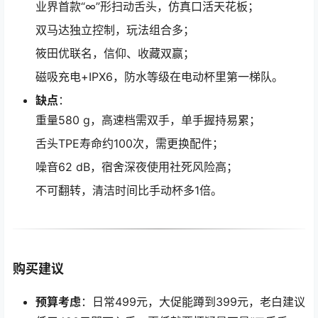
业界首款“∞”形扫动舌头，仿真口活天花板；
双马达独立控制，玩法组合多；
筱田优联名，信仰、收藏双赢；
磁吸充电+IPX6，防水等级在电动杯里第一梯队。
缺点
：
重量580 g，高速档需双手，单手握持易累；
舌头TPE寿命约100次，需更换配件；
噪音62 dB，宿舍深夜使用社死风险高；
不可翻转，清洁时间比手动杯多1倍。
购买建议
预算考虑
：日常499元，大促能蹲到399元，老白建议