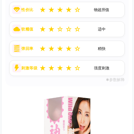
★
★
★
★
☆
性价比
物超所值
★
★
☆
☆
☆
软糯值
适中
★
★
★
★
☆
弹回率
稍快
★
★
★
★
☆
刺激等级
强度刺激
✱参数解释