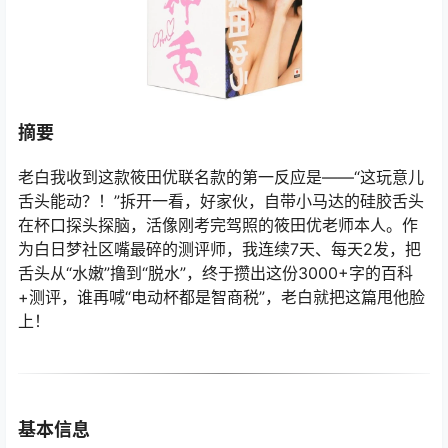
摘要
老白我收到这款筱田优联名款的第一反应是——“这玩意儿
舌头能动？！”拆开一看，好家伙，自带小马达的硅胶舌头
在杯口探头探脑，活像刚考完驾照的筱田优老师本人。作
为白日梦社区嘴最碎的测评师，我连续7天、每天2发，把
舌头从“水嫩”撸到“脱水”，终于攒出这份3000+字的百科
+测评，谁再喊“电动杯都是智商税”，老白就把这篇甩他脸
上！
基本信息