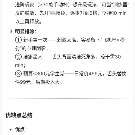
进阶玩家（>30款手动杯）想升级玩法，可当“训练器”
反向脱敏：先开1档慢舔，逐步升到5档，坚持10 min
以上再释放。
明显排除
：
① 新手第一次——刺激太高，容易留下“飞机杯=秒
射”的心理阴影；
② 洁癖星人——舌头背面清洁死角多，晾干需30
min；
③ 预算<300元学生党——日常价499元，舌头替换
件99元，后期投入大。
优缺点总结
优点
：