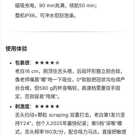
磁吸充电，90 min充满，续航50 min；
整机IPX6，可冲水但别泡澡。
使用体验
包裹感
：★★★★☆
老白16 cm，刚顶住舌头根，后段环形箍立刻合拢，
像老师嘴唇“嘟”地一下吸住，0°软胶把冠状沟包得严
丝合缝，但580 g的杯身略轻，高速档需要双手固
定，否则容易“甩尾”。
刺激度
：★★★★★
舌头扫动+颗粒 scraping 双重打击，老白第1发只坚
持1′24″，创个人2025年最快纪录；第5档“深喉”模
式，舌头频率180次/分，配合吸力马达，直接把敏感