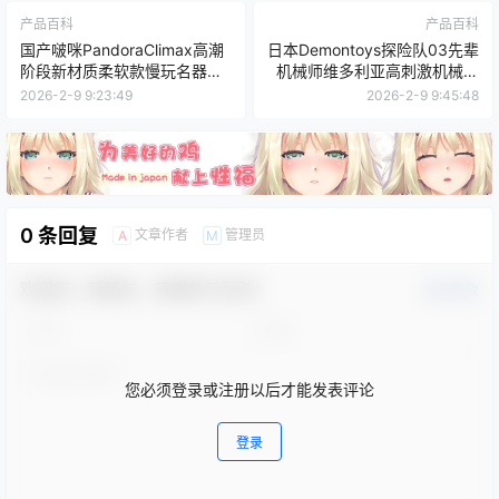
产品百科
产品百科
国产啵咪PandoraClimax高潮
日本Demontoys探险队03先辈
阶段新材质柔软款慢玩名器测
机械师维多利亚高刺激机械主
评报告
题飞机杯深度测评报告
2026-2-9 9:23:49
2026-2-9 9:45:48
0 条回复
文章作者
管理员
A
M
欢迎您，新朋友，感谢参与互动！
确认修改
您必须登录或注册以后才能发表评论
登录