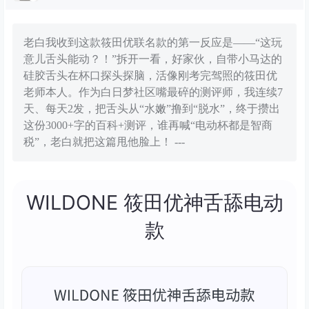
老白我收到这款筱田优联名款的第一反应是——“这玩
意儿舌头能动？！”拆开一看，好家伙，自带小马达的
硅胶舌头在杯口探头探脑，活像刚考完驾照的筱田优
老师本人。作为白日梦社区嘴最碎的测评师，我连续7
天、每天2发，把舌头从“水嫩”撸到“脱水”，终于攒出
这份3000+字的百科+测评，谁再喊“电动杯都是智商
税”，老白就把这篇甩他脸上！ ---
WILDONE 筱田优神舌舔电动
款