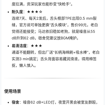
度拉满，资深玩家也能秒变“快枪手”。
耐久度
：★★★☆
连续7天、每天2发后，舌头根部TPE出现0.5 mm裂
缝，官方说可单独更换“舌头模块”，售价99元，老白
觉得还能接受；马达依旧稳如老狗，就是噪音从55
dB升到62 dB，宿舍党建议放BGM掩护。
易清洁度
：★★★
通道不能翻转，但出厂送“长柄海绵刷+吸水棒”，老白
实测3 min搞定；舌头背面容易藏润滑液，得用棉签
抠，懒人慎入。
使用场景
宿舍
：噪音62 dB+LED灯，夜里开黑会被室友群殴，