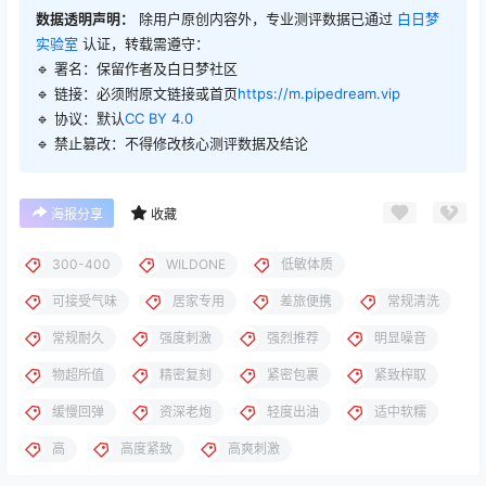
数据透明声明：
除用户原创内容外，专业测评数据已通过
白日梦
实验室
认证，转载需遵守：
🔹 署名：保留作者及
白日梦社区
🔹 链接：必须附原文链接或首页
https://m.pipedream.vip
🔹 协议：默认
CC BY 4.0
🔹 禁止篡改：不得修改核心测评数据及结论
海报分享
收藏
300-400
WILDONE
低敏体质
可接受气味
居家专用
差旅便携
常规清洗
常规耐久
强度刺激
强烈推荐
明显噪音
物超所值
精密复刻
紧密包裹
紧致榨取
缓慢回弹
资深老炮
轻度出油
适中软糯
高
高度紧致
高爽刺激