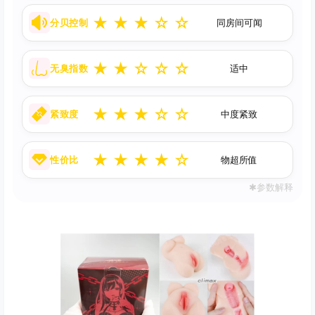
★
★
★
☆
☆
分贝控制
同房间可闻
★
★
☆
☆
☆
无臭指数
适中
★
★
★
☆
☆
紧致度
中度紧致
★
★
★
★
☆
性价比
物超所值
✱参数解释