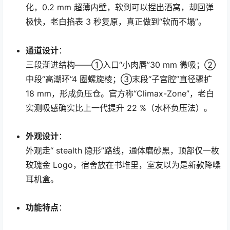
化，0.2 mm 超薄内壁，软到可以捏出酒窝，却回弹
极快，老白掐表 3 秒复原，真正做到“软而不塌”。
通道设计
：
三段渐进结构——①入口“小肉唇”30 mm 微吸；②
中段“高潮环”4 圈螺旋棱；③末段“子宫腔”直径骤扩
18 mm，形成负压仓。官方称“Climax-Zone”，老白
实测吸感确实比上一代提升 22 %（水杯负压法）。
外观设计
：
外观走“ stealth 隐形”路线，通体磨砂黑，顶部仅一枚
玫瑰金 Logo，宿舍放在书堆里，室友以为是新款降噪
耳机盒。
功能特点
：