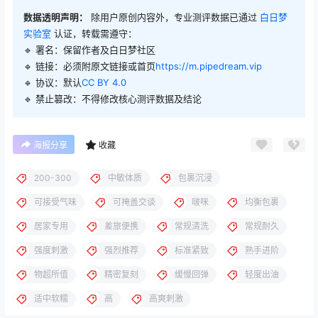
数据透明声明：
除用户原创内容外，专业测评数据已通过
白日梦
实验室
认证，转载需遵守：
🔹 署名：保留作者及
白日梦社区
🔹 链接：必须附原文链接或首页
https://m.pipedream.vip
🔹 协议：默认
CC BY 4.0
🔹 禁止篡改：不得修改核心测评数据及结论
海报分享
收藏
200-300
中敏体质
包裹沉浸
可接受气味
可掩盖交谈
啵咪
均衡包裹
居家专用
差旅便携
常规清洗
常规耐久
强度刺激
强烈推荐
标准紧致
熟手进阶
物超所值
精密复刻
缓慢回弹
轻度出油
适中软糯
高
高爽刺激