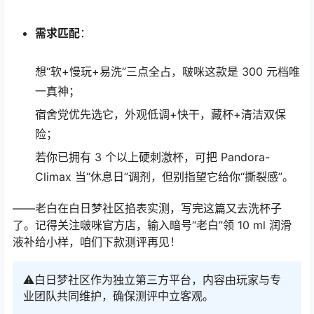
需求匹配
：
想“软+慢玩+易洗”三点全占，啵咪这款是 300 元档唯
一真神；
宿舍党优先选它，外观低调+快干，藏杯+清洁双保
险；
若你已拥有 3 个以上硬刺激杯，可把 Pandora-
Climax 当“休息日”调剂，但别指望它给你“撕裂感”。
——老白在白日梦社区掐表实测，写完这篇又去洗杯子
了。记得关注啵咪官方店，输入暗号“老白”领 10 ml 润滑
液补给小样，咱们下款测评再见！
⚠️白日梦社区作为独立第三方平台，内容由玩家与专
业团队共同维护，确保测评中立客观。