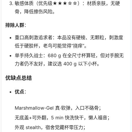
敏感体质（优先级★★★☆☆）：材质亲肤，无硬
骨，降低擦伤风险。
排除人群
：
重口高刺激追求者：本品没有硬棱、无颗粒，刺激度
低于硬胶杯，老鸟可能觉得“挠痒”。
单手持久战士：680 g 在全尺寸杯算轻，但对手腕无
力者仍不友好，建议选 400 g 以下小杯。
优缺点总结
优点
：
Marshmallow-Gel 真·软弹，入口不硌骨；
无底盖+可外翻，5 min 快洗快干，懒人福音；
外观 stealth，宿舍党藏杯零压力；