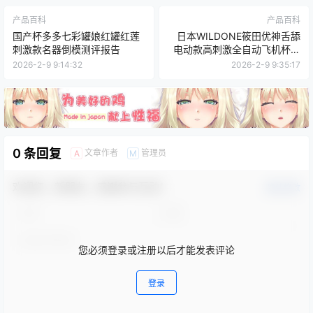
产品百科
产品百科
国产杯多多七彩罐娘红罐红莲
日本WILDONE筱田优神舌舔
刺激款名器倒模测评报告
电动款高刺激全自动飞机杯测
评报告
2026-2-9 9:14:32
2026-2-9 9:35:17
0 条回复
文章作者
管理员
A
M
欢迎您，新朋友，感谢参与互动！
确认修改
您必须登录或注册以后才能发表评论
登录