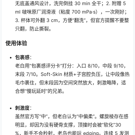
无底盖通风设计，洗完倒挂 30 min 全干；2. 附赠 5
ml 啵咪原厂润滑液（粘度 700 mPa·s），一次刚好；
3. 杯体可外翻 3 cm，方便“翻洗”，但官方提醒不要整
只翻，防止撕裂。
使用体验
包裹感
：
老白用“包裹感评分卡”打分：入口 8/10，中段 9/10，
末段 7/10。Soft-Skin 材质+子宫腔负压，让中段像热
毛巾裹住，但末段因为空间突然放大，刺激略降，适
合想“慢玩延时”的兄弟。
刺激度
：
虽然官方写“中”，但老白认为“中偏柔”。螺旋棱存在感
明显，却因为没有硬骨支撑，顶撞时会被“软化”30
%，新手不会秒射，老鸟也能玩 edging。连续 5 发测