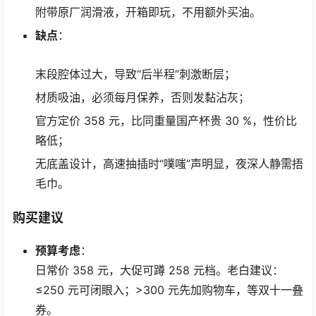
附带原厂润滑液，开箱即玩，不用额外买油。
缺点
：
末段腔体过大，导致“后半程”刺激断层；
材质吸油，必须每月保养，否则发黏沾灰；
官方定价 358 元，比同重量国产杯贵 30 %，性价比
略低；
无底盖设计，高速抽插时“噗嗤”声明显，夜深人静需捂
毛巾。
购买建议
预算考虑
：
日常价 358 元，大促可蹲 258 元档。老白建议：
≤250 元可闭眼入；>300 元先加购物车，等双十一叠
券。