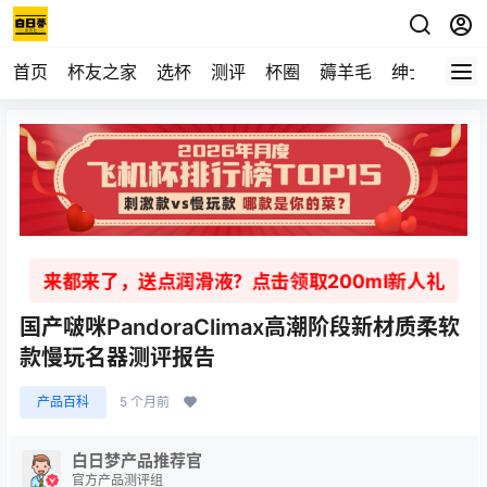
首页
杯友之家
选杯
测评
杯圈
薅羊毛
绅士
视频
来都来了，送点润滑液？点击领取200ml新人礼
国产啵咪PandoraClimax高潮阶段新材质柔软
款慢玩名器测评报告
产品百科
5 个月前
白日梦产品推荐官
官方产品测评组