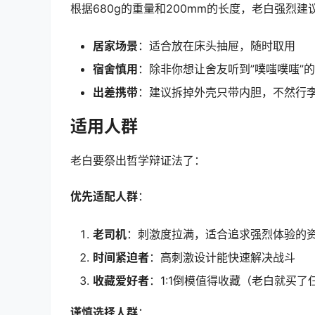
根据680g的重量和200mm的长度，老白强烈建
居家场景
：适合放在床头抽屉，随时取用
宿舍慎用
：除非你想让舍友听到”噗嗤噗嗤”
出差携带
：建议拆掉外壳只带内胆，不然行
适用人群
老白要祭出哲学辩证法了：
优先适配人群
：
老司机
：刺激度拉满，适合追求强烈体验的
时间紧迫者
：高刺激设计能快速解决战斗
收藏爱好者
：1:1倒模值得收藏（老白就买了
谨慎选择人群
：