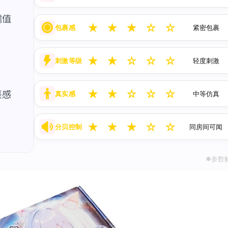
★
★
★
☆
☆
包裹感
紧密包裹
★
★
☆
☆
☆
刺激等级
轻度刺激
★
★
☆
☆
☆
真实感
中等仿真
★
★
★
☆
☆
分贝控制
同房间可闻
✱参数