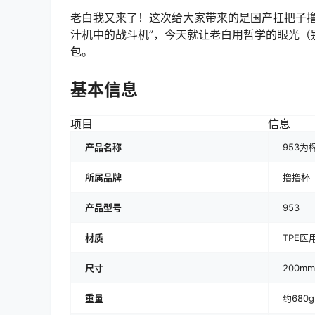
老白我又来了！这次给大家带来的是国产扛把子撸撸
汁机中的战斗机”，今天就让老白用哲学的眼光（
包。
基本信息
项目
信息
产品名称
953为
所属品牌
撸撸杯
产品型号
953
材质
TPE医
尺寸
200m
重量
约680g