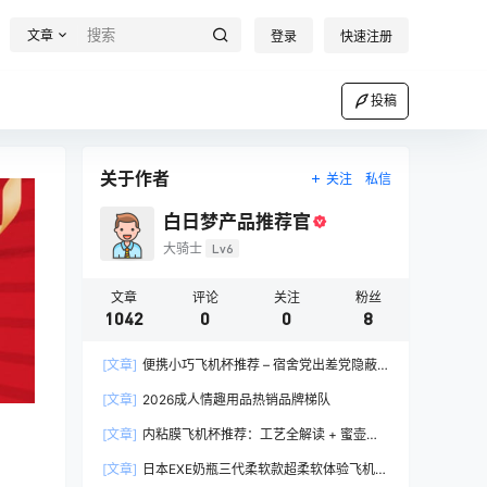
文章
登录
快速注册
投稿
关于作者
关注
私信
白日梦产品推荐官
大骑士
Lv6
文章
评论
关注
粉丝
1042
0
0
8
[文章]
便携小巧飞机杯推荐 – 宿舍党出差党隐蔽
携带完全指南
[文章]
2026成人情趣用品热销品牌梯队
[文章]
内粘膜飞机杯推荐：工艺全解读 + 蜜壶香
织 vs 大魔王 vs NPG 三款横评
[文章]
日本EXE奶瓶三代柔软款超柔软体验飞机杯