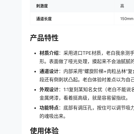
刺激度
高
通道长度
150mm
产品特性
材质介绍
：采用进口TPE材质，老白我亲测
形。表面做了哑光处理，摸起来不会油腻腻
通道设计
：内部采用”螺旋阶梯+肉粒丛林”
段还有倒刺状凸起。老白体验时差点以为自
外观设计
：1:1复刻某知名女优（老白不能
金属烤漆，看着挺高级，就是容易留指纹。
功能特点
：底部有调压孔，按住可以调节吸
的魂吸出来。
使用体验