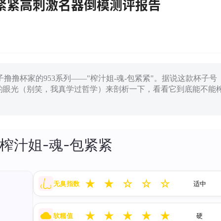
包紧紧高刺激名器倒模测评报告
撸杯家的953系列——"榨汁姐-魂-包紧紧"。据说这款杯子号
学的眼光（别笑，我真学过哲学）来剖析一下，看看它到底能不能
 榨汁姐-魂-包紧紧
★
★
☆
☆
☆
无臭指数
适中
★
★
★
★
★
软糯值
硬