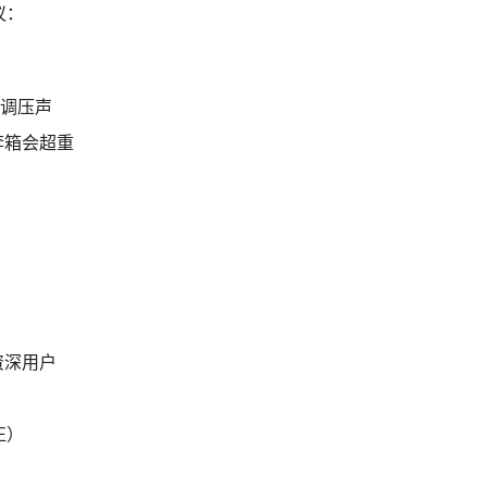
议：
的调压声
李箱会超重
资深用户
仨）