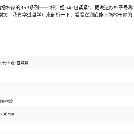
杯家的953系列——”榨汁姐-魂-包紧紧”。据说这款杯子号称
别笑，我真学过哲学）来剖析一下，看看它到底能不能榨干你的
榨汁姐-魂-包紧紧
用级材质
m×80mm