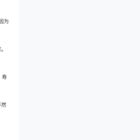
因为
过。
，寿
不然