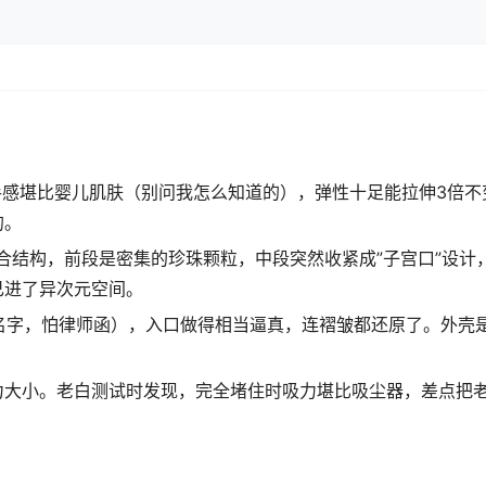
手感堪比婴儿肌肤（别问我怎么知道的），弹性十足能拉伸3倍不
的。
复合结构，前段是密集的珍珠颗粒，中段突然收紧成”子宫口”设计
己进了异次元空间。
说名字，怕律师函），入口做得相当逼真，连褶皱都还原了。外壳
力大小。老白测试时发现，完全堵住时吸力堪比吸尘器，差点把