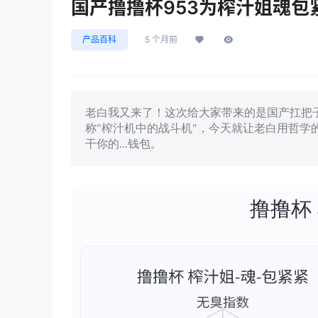
国产撸撸杯953为榨汁姐魂
产品百科
5 个月前
老白我又来了！这次给大家带来的是国产扛把子撸
称"榨汁机中的战斗机"，今天就让老白用哲
干你的...钱包。
撸撸杯