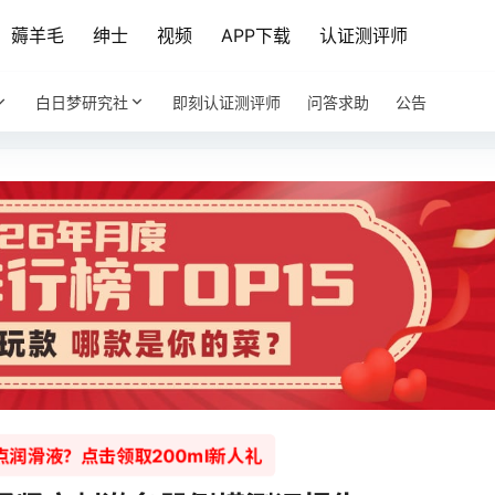
薅羊毛
绅士
视频
APP下载
认证测评师
白日梦研究社
即刻认证测评师
问答求助
公告
润滑液？点击领取200ml新人礼