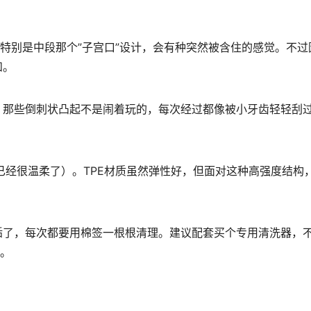
，特别是中段那个”子宫口”设计，会有种突然被含住的感觉。不过
和。
！那些倒刺状凸起不是闹着玩的，每次经过都像被小牙齿轻轻刮
已经很温柔了）。TPE材质虽然弹性好，但面对这种高强度结构
垢了，每次都要用棉签一根根清理。建议配套买个专用清洗器，
望。