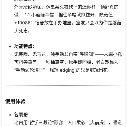
外壳磨砂奶咖，像星某克被砍掉的迷你杯，顶部真的
做了 1:1 小蘑菇伞帽，捏住伞帽就能拔开，隐蔽值
+10086；宿舍放在手办堆里，室友只会以为你是蘑菇
头死忠。
功能特点
：
无底噪、无马达，纯手动却自带“呼吸阀”——末端小孔
可指尖覆盖，一秒抽真空，松手即回弹，老白戏称为
“手动涡轮增压”，想玩 edging 的兄弟能玩出花。
使用体验
包裹感
：
老白用“哲学三段论”形容：入口柔软（大前提），通道