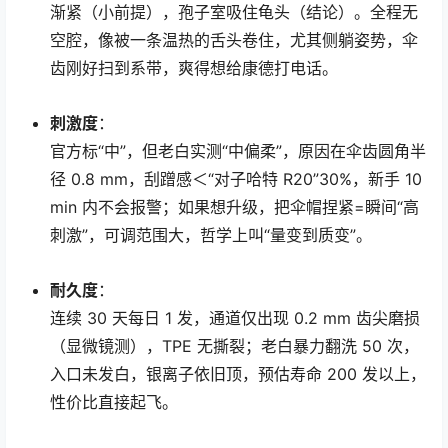
渐紧（小前提），孢子室吸住龟头（结论）。全程无
空腔，像被一条温热的舌头卷住，尤其侧躺姿势，伞
齿刚好扫到系带，爽得想给康德打电话。
刺激度
：
官方标“中”，但老白实测“中偏柔”，原因在伞齿圆角半
径 0.8 mm，刮蹭感＜“对子哈特 R20”30%，新手 10
min 内不会报警；如果想升级，把伞帽捏紧=瞬间“高
刺激”，可调范围大，哲学上叫“量变到质变”。
耐久度
：
连续 30 天每日 1 发，通道仅出现 0.2 mm 齿尖磨损
（显微镜测），TPE 无撕裂；老白暴力翻洗 50 次，
入口未发白，银离子依旧顶，预估寿命 200 发以上，
性价比直接起飞。