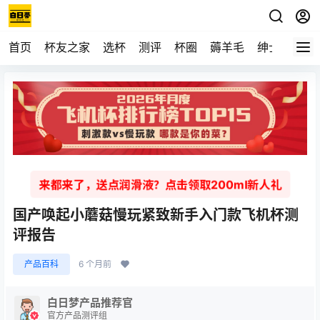
首页
杯友之家
选杯
测评
杯圈
薅羊毛
绅士
视频
来都来了，送点润滑液？点击领取200ml新人礼
国产唤起小蘑菇慢玩紧致新手入门款飞机杯测
评报告
产品百科
6 个月前
白日梦产品推荐官
官方产品测评组