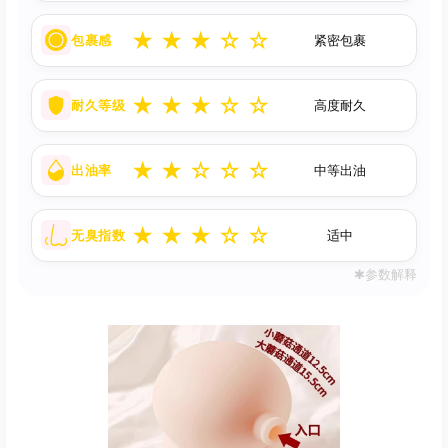
★
★
★
☆
☆
包裹感
紧密包裹
★
★
★
☆
☆
耐久等级
高度耐久
★
★
☆
☆
☆
出油率
中等出油
★
★
★
☆
☆
无臭指数
适中
✱参数解释