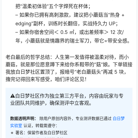
把“温柔初体验”五个字焊死在杯体；
– 如果你已拥有高刺激款，建议把小蘑菇当“热身 +
edging”副杯，训练时长翻倍，实战持久力 UP；
– 如果你宿舍空间＜ 0.5 ㎡，或出差频率＞ 12 次/
年，小蘑菇就是情趣界的瑞士军刀，带它=带安全感。
老白最后的哲学总结：人生第一发值得被温柔对待，而小
蘑菇，就是那位愿意蹲下来给你系鞋带的“菇”娘。下单链接
我放白日梦社区置顶了，报暗号“老白蘑菇头”再减 5 块，
撸完记得回来写感受，咱们评论区见！
⚠️白日梦社区作为独立第三方平台，内容由玩家与专
业团队共同维护，确保测评中立客观。
数据透明声明：
除用户原创内容外，专业测评数据已通过
白日梦
实验室
认证，转载需遵守：
🔹 署名：保留作者及
白日梦社区