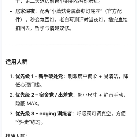
干，第二天退房前台小姐姐都替你脸红。
居家深夜
：配合“小蘑菇专属蘑菇灯底座”（官方配
件），秒变氛围灯，老白写测评时当夜灯，撸完直接
扣回去，哲学与情趣双修。
适用人群
优先级 1 – 新手破处党
：刺激度中偏柔 + 易清洁，降
低心理门槛。
优先级 2 – 宿舍党 / 出差党
：超小尺寸 + 静音手动，
隐蔽 MAX。
优先级 3 – edging 训练者
：呼吸阀可调真空，方便
“停-走”练习。
排除人群
：