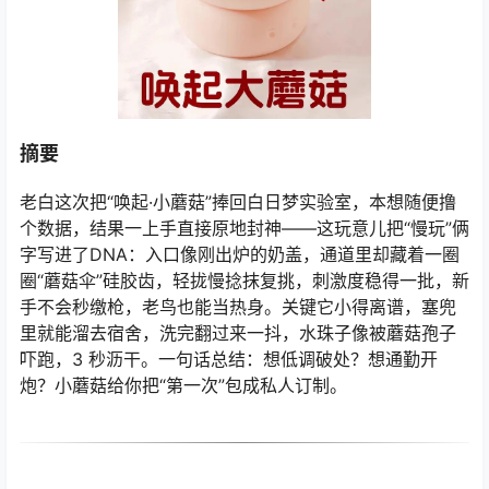
摘要
老白这次把“唤起·小蘑菇”捧回白日梦实验室，本想随便撸
个数据，结果一上手直接原地封神——这玩意儿把“慢玩”俩
字写进了DNA：入口像刚出炉的奶盖，通道里却藏着一圈
圈“蘑菇伞”硅胶齿，轻拢慢捻抹复挑，刺激度稳得一批，新
手不会秒缴枪，老鸟也能当热身。关键它小得离谱，塞兜
里就能溜去宿舍，洗完翻过来一抖，水珠子像被蘑菇孢子
吓跑，3 秒沥干。一句话总结：想低调破处？想通勤开
炮？小蘑菇给你把“第一次”包成私人订制。