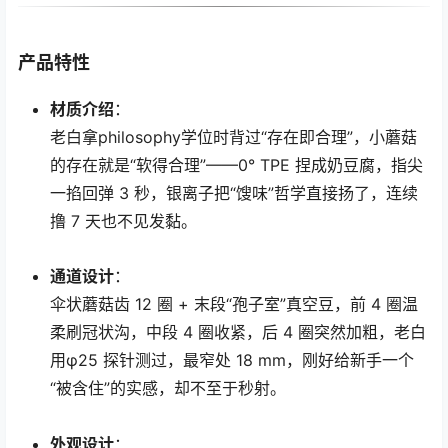
产品特性
材质介绍
：
老白拿philosophy学位时背过“存在即合理”，小蘑菇
的存在就是“软得合理”——0° TPE 捏成奶豆腐，指尖
一掐回弹 3 秒，银离子把“馊味”哲学直接扬了，连续
撸 7 天也不见发黏。
通道设计
：
伞状蘑菇齿 12 圈 + 末段“孢子室”真空豆，前 4 圈温
柔刷冠状沟，中段 4 圈收紧，后 4 圈突然加粗，老白
用φ25 探针测过，最窄处 18 mm，刚好给新手一个
“被含住”的实感，却不至于秒射。
外观设计
：