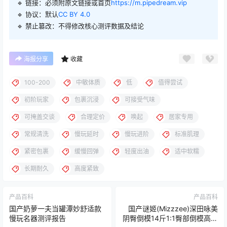
🔹 链接：必须附原文链接或首页
https://m.pipedream.vip
🔹 协议：默认
CC BY 4.0
🔹 禁止篡改：不得修改核心测评数据及结论
海报分享
收藏
100-200
中敏体质
低
值得尝试
初阶玩家
包裹沉浸
可接受气味
可掩盖交谈
合理定价
唤起
居家专用
常规清洗
慢玩延时
慢玩进阶
标准肌理
紧密包裹
缓慢回弹
轻度出油
适中软糯
长期耐久
高度紧致
产品百科
产品百科
国产奶萝一夫当罐潭妙舒适款
国产谜姬(Mizzzee)深田咏美
慢玩名器测评报告
阴臀倒模14斤1:1臀部倒模高刺