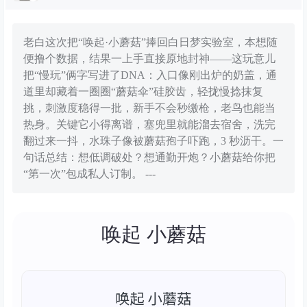
老白这次把“唤起·小蘑菇”捧回白日梦实验室，本想随
便撸个数据，结果一上手直接原地封神——这玩意儿
把“慢玩”俩字写进了DNA：入口像刚出炉的奶盖，通
道里却藏着一圈圈“蘑菇伞”硅胶齿，轻拢慢捻抹复
挑，刺激度稳得一批，新手不会秒缴枪，老鸟也能当
热身。关键它小得离谱，塞兜里就能溜去宿舍，洗完
翻过来一抖，水珠子像被蘑菇孢子吓跑，3 秒沥干。一
句话总结：想低调破处？想通勤开炮？小蘑菇给你把
“第一次”包成私人订制。 ---
唤起 小蘑菇