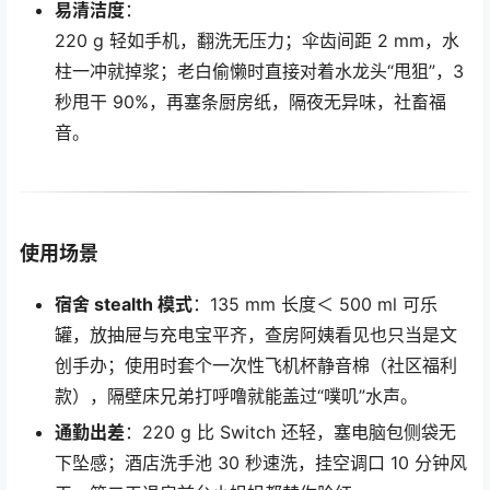
易清洁度
：
220 g 轻如手机，翻洗无压力；伞齿间距 2 mm，水
柱一冲就掉浆；老白偷懒时直接对着水龙头“甩狙”，3
秒甩干 90%，再塞条厨房纸，隔夜无异味，社畜福
音。
使用场景
宿舍 stealth 模式
：135 mm 长度＜ 500 ml 可乐
罐，放抽屉与充电宝平齐，查房阿姨看见也只当是文
创手办；使用时套个一次性飞机杯静音棉（社区福利
款），隔壁床兄弟打呼噜就能盖过“噗叽”水声。
通勤出差
：220 g 比 Switch 还轻，塞电脑包侧袋无
下坠感；酒店洗手池 30 秒速洗，挂空调口 10 分钟风