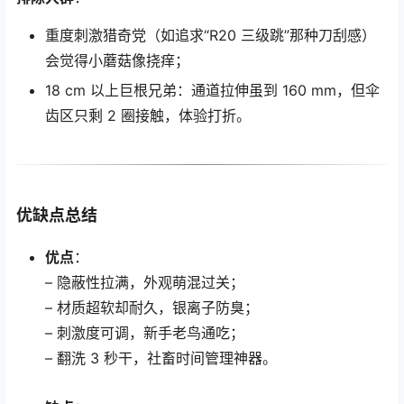
重度刺激猎奇党（如追求“R20 三级跳”那种刀刮感）
会觉得小蘑菇像挠痒；
18 cm 以上巨根兄弟：通道拉伸虽到 160 mm，但伞
齿区只剩 2 圈接触，体验打折。
优缺点总结
优点
：
– 隐蔽性拉满，外观萌混过关；
– 材质超软却耐久，银离子防臭；
– 刺激度可调，新手老鸟通吃；
– 翻洗 3 秒干，社畜时间管理神器。