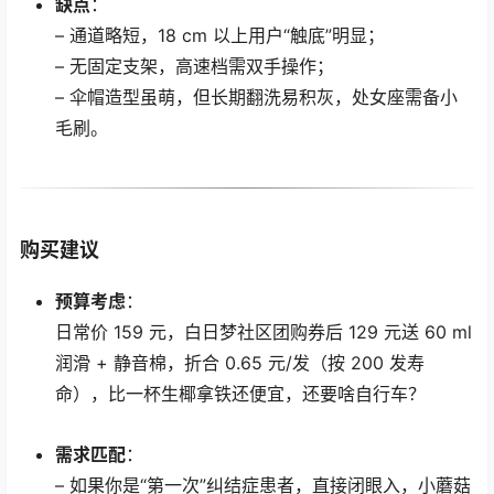
缺点
：
– 通道略短，18 cm 以上用户“触底”明显；
– 无固定支架，高速档需双手操作；
– 伞帽造型虽萌，但长期翻洗易积灰，处女座需备小
毛刷。
购买建议
预算考虑
：
日常价 159 元，白日梦社区团购券后 129 元送 60 ml
润滑 + 静音棉，折合 0.65 元/发（按 200 发寿
命），比一杯生椰拿铁还便宜，还要啥自行车？
需求匹配
：
– 如果你是“第一次”纠结症患者，直接闭眼入，小蘑菇