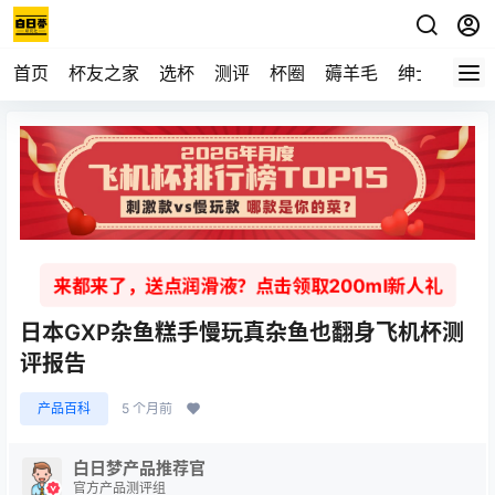
首页
杯友之家
选杯
测评
杯圈
薅羊毛
绅士
视频
来都来了，送点润滑液？点击领取200ml新人礼
日本GXP杂鱼糕手慢玩真杂鱼也翻身飞机杯测
评报告
产品百科
5 个月前
白日梦产品推荐官
官方产品测评组