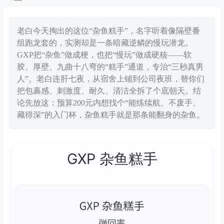
老白今天掏出的这位“杂鱼糕手”，名字听着像隔壁番
组跑龙套的，实测却是一条暗藏逆鳞的慢玩潜龙。
GXP把“杂鱼”做成梗，也把“慢玩”做成硬核——软
胶、厚壁、九曲十八弯的“糕手”通道，专治“三秒真男
人”。老白连肝七夜，从宿舍上铺到公司夜班，替你们
把包裹感、刺激度、耐久、清洁全拆了个底朝天。结
论先放这：预算200元内想找个“能练续航、不废手、
藏得深”的入门杯，杂鱼糕手就是那条能翻身的杂鱼。
GXP 杂鱼糕手