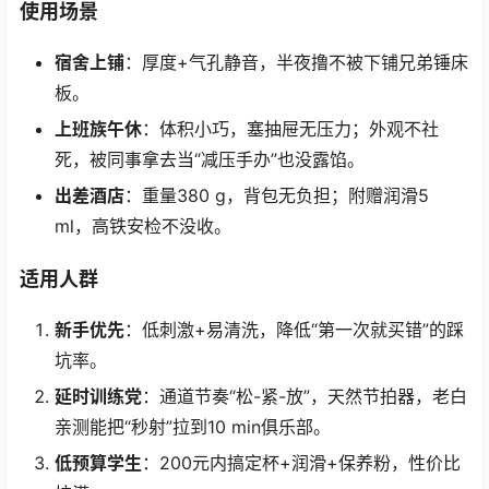
使用场景
宿舍上铺
：厚度+气孔静音，半夜撸不被下铺兄弟锤床
板。
上班族午休
：体积小巧，塞抽屉无压力；外观不社
死，被同事拿去当“减压手办”也没露馅。
出差酒店
：重量380 g，背包无负担；附赠润滑5
ml，高铁安检不没收。
适用人群
新手优先
：低刺激+易清洗，降低“第一次就买错”的踩
坑率。
延时训练党
：通道节奏“松-紧-放”，天然节拍器，老白
亲测能把“秒射”拉到10 min俱乐部。
低预算学生
：200元内搞定杯+润滑+保养粉，性价比