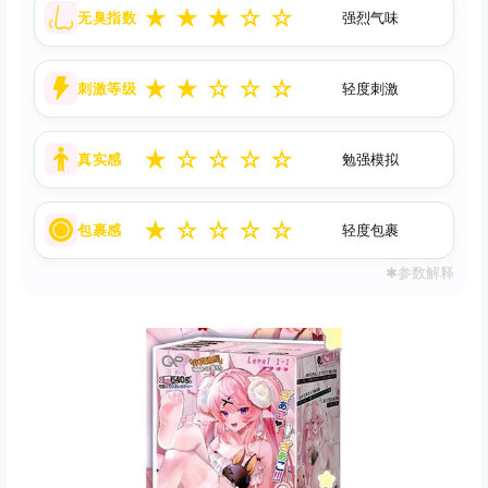
★
★
★
☆
☆
无臭指数
强烈气味
★
★
☆
☆
☆
刺激等级
轻度刺激
★
☆
☆
☆
☆
真实感
勉强模拟
★
☆
☆
☆
☆
包裹感
轻度包裹
✱参数解释