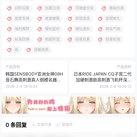
初阶玩家
包裹沉浸
可掩盖交谈
基础仿真
居家专用
差旅便携
常规清洗
常规耐久
强烈推荐
慢玩延时
慢玩进阶
明显气味
标准回弹
物超所值
轻度包裹
轻度松弛
高
高敏体质
产品百科
产品百科
韩国SENSBODY亚洲女神09H
日本RIDE JAPAN CQ子宫二代
音石舞高刺激真人倒模名器测
加硬刺激款高刺激飞机杯深度
评报告
测评报告
2026-2-6 19:16:23
2026-2-6 19:36:12
0 条回复
文章作者
管理员
A
M