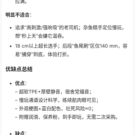
拉满。
明显不适合
：
追求“高刺激/强吮吸”的老司机；杂鱼糕手定位慢玩，
想“秒上天”会嫌它温吞。
18 cm以上超长选手；后段“鱼尾刷”区仅140 mm，容
易“捅穿”到底，体验打折。
优缺点总结
优点
：
– 超软TPE+厚壁静音，宿舍党福音；
– 慢玩通道设计科学，练续航肉眼可见；
– 外观梗图+蓝白配色，社死风险≈0；
– 附赠润滑、保养粉，到手即玩，无需二次采购。
缺点
：