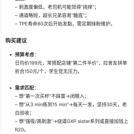
– 刺激度偏低，老司机可能觉得“挠痒”；
– 通道略短，超长兄弟容易“触底”；
– TPE寿命80次后开始发黏，需定期抹粉维护。
购买建议
预算考虑
：
日均价199元，常搭配店铺“第二件半价”，拉舍友拼单
折合150元/个，学生党无压力。
需求匹配
：
– 想“第一次买杯”不踩雷→闭眼入；
– 想“从3 min练到15 min”→每天一发，坚持30天，老
白验收；
– 想“强吸/高刺激”→绕道GXP sister系列或直接加钱上
R20。