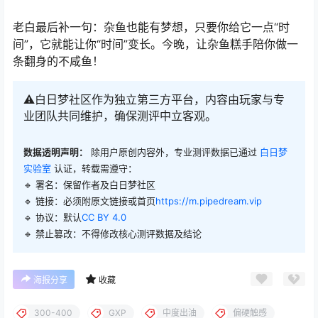
老白最后补一句：杂鱼也能有梦想，只要你给它一点“时
间”，它就能让你“时间”变长。今晚，让杂鱼糕手陪你做一
条翻身的不咸鱼！
⚠️白日梦社区作为独立第三方平台，内容由玩家与专
业团队共同维护，确保测评中立客观。
数据透明声明：
除用户原创内容外，专业测评数据已通过
白日梦
实验室
认证，转载需遵守：
🔹 署名：保留作者及
白日梦社区
🔹 链接：必须附原文链接或首页
https://m.pipedream.vip
🔹 协议：默认
CC BY 4.0
🔹 禁止篡改：不得修改核心测评数据及结论
海报分享
收藏
300-400
GXP
中度出油
偏硬触感