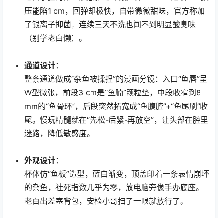
压能陷1 cm，回弹却极快，自带微微甜味，官方称加
了银离子抑菌，连续三天不洗也闻不到明显酸臭味
（别学老白懒）。
通道设计
：
整条通道做成“杂鱼被揉捏”的漫画分镜：入口“鱼唇”呈
W型微张，前段3 cm是“鱼腩”颗粒垫，中段收窄到8
mm的“鱼骨环”，后段突然拓宽成“鱼腹腔”+“鱼尾刷”收
尾。慢玩精髓就在“先松-后紧-再放空”，让头部在腔里
迷路，降低敏感度。
外观设计
：
杯体仿“鱼板”造型，蓝白渐变，顶盖印着一条表情崩坏
的杂鱼，社死指数几乎为零，放电脑旁像手办底座。
老白出差塞背包，安检小哥扫了一眼就放行了。