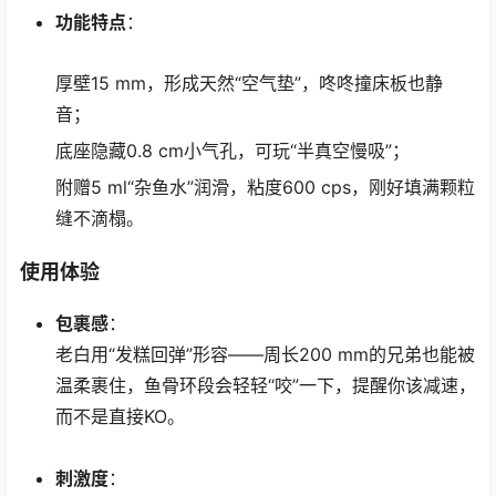
功能特点
：
厚壁15 mm，形成天然“空气垫”，咚咚撞床板也静
音；
底座隐藏0.8 cm小气孔，可玩“半真空慢吸”；
附赠5 ml“杂鱼水”润滑，粘度600 cps，刚好填满颗粒
缝不滴榻。
使用体验
包裹感
：
老白用“发糕回弹”形容——周长200 mm的兄弟也能被
温柔裹住，鱼骨环段会轻轻“咬”一下，提醒你该减速，
而不是直接KO。
刺激度
：