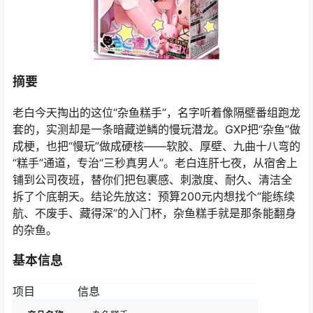
摘要
老白今天掏出的这位“杂鱼糕手”，名字听着像隔壁番组跑龙
套的，实测却是一条暗藏逆鳞的慢玩潜龙。GXP把“杂鱼”做
成梗，也把“慢玩”做成硬核——软胶、厚壁、九曲十八弯的
“糕手”通道，专治“三秒真男人”。老白连肝七夜，从宿舍上
铺到公司夜班，替你们把包裹感、刺激度、耐久、清洁全
拆了个底朝天。结论先放这：预算200元内想找个“能练续
航、不废手、藏得深”的入门杯，杂鱼糕手就是那条能翻身
的杂鱼。
基本信息
项目
信息