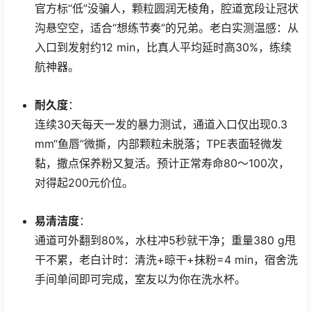
官方标“低”没骗人，颗粒圆润无棱角，腔道宽段让冠状
沟悬空空，适合“想练节奏”的兄弟。老白实测温感：从
入口到发射约12 min，比真人平均延时高30%，练续
航神器。
耐久度
：
连续30天每天一发的暴力测试，通道入口仅出现0.3
mm“鱼唇”微撕，内部颗粒未脱落；TPE表面轻微发
黏，撒点保养粉又复活。预计正常寿命80～100次，
对得起200元价位。
易清洁度
：
通道可外翻到80%，水柱冲5秒就干净；重量380 g甩
干不累，老白计时：清洗+晾干+抹粉=4 min，宿舍洗
手间单间即可完成，室友以为你在洗水杯。