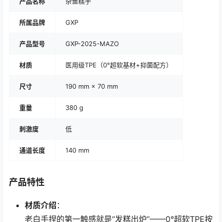
产品名称
杂鱼糕手
所属品牌
GXP
产品型号
GXP-2025-MAZO
材质
医用级TPE（0°超软基材+抑菌配方）
尺寸
190 mm × 70 mm
重量
380 g
刺激度
低
通道长度
140 mm
产品特性
材质介绍
：
老白手捏的第一触感就是“发糕出炉”——0°超软TPE按