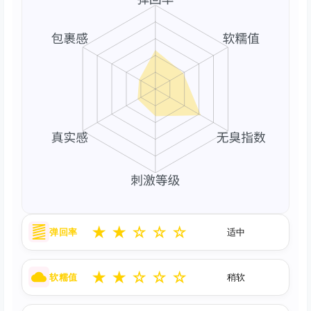
★
★
☆
☆
☆
弹回率
适中
★
★
☆
☆
☆
软糯值
稍软