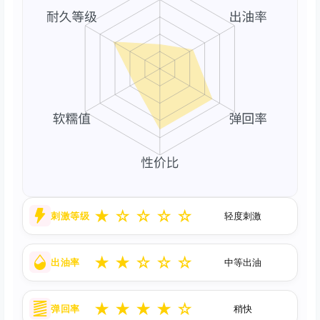
★
☆
☆
☆
☆
刺激等级
轻度刺激
★
★
☆
☆
☆
出油率
中等出油
★
★
★
★
☆
弹回率
稍快