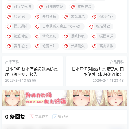
可接受气味
可掩盖交谈
均衡包裹
居家专用
差旅便携
常规清洗
强烈推荐
慢玩进阶
日本通贩大魔王(TOMAX)
标准紧致
物超所值
精密复刻
紧致榨取
缓慢回弹
资深老炮
轻度出油
长期耐久
高爽刺激
产品百科
产品百科
日本EXE 桥本有菜贯通高仿真
日本EXE 对魔忍-水城雪风-口
度飞机杯测评报告
型倒膜飞机杯测评报告
2026-2-4 10:58:55
2026-2-4 11:23:43
0 条回复
文章作者
管理员
A
M