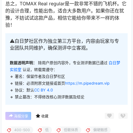
总之，TOMAX Real regular是一款非常不错的飞机杯。它
的设计合理，性能出色，适合大多数用户。如果你还在犹
豫，不妨试试这款产品，相信它能给你带来不一样的体
验！
⚠️白日梦社区作为独立第三方平台，内容由玩家与专
业团队共同维护，确保测评中立客观。
数据透明声明：
除用户原创内容外，专业测评数据已通过
白日梦
实验室
认证，转载需遵守：
🔹 署名：保留作者及
白日梦社区
🔹 链接：必须附原文链接或首页
https://m.pipedream.vip
🔹 协议：默认
CC BY 4.0
🔹 禁止篡改：不得修改核心测评数据及结论
海报分享
收藏
400-500
低
低敏体质
偏硬触感