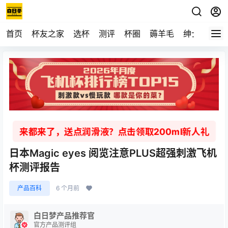
首页
杯友之家
选杯
测评
杯圈
薅羊毛
绅士
视频
来都来了，送点润滑液？点击领取200ml新人礼
日本Magic eyes 阅览注意PLUS超强刺激飞机
杯测评报告
产品百科
6 个月前
白日梦产品推荐官
官方产品测评组