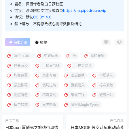
🔹 署名：保留作者及
白日梦社区
🔹 链接：必须附原文链接或首页
https://m.pipedream.vip
🔹 协议：默认
CC BY 4.0
🔹 禁止篡改：不得修改核心测评数据及结论
海报分享
收藏
300-400
中敏体质
低
初阶玩家
包裹沉浸
可接受气味
可掩盖交谈
均衡包裹
居家专用
差旅便携
常规清洗
强烈推荐
慢玩进阶
旗舰耐久
标准紧致
物超所值
精密复刻
缓慢回弹
轻度出油
适中软糯
高爽刺激
魔眼(Magic Eyes)
产品百科
产品百科
日本gxp 夏威夷之旅热带风情
日本MODE 彼女萌尻电动萌系