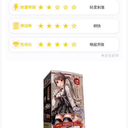
★
★
☆
☆
☆
刺激等级
轻度刺激
★
★
★
★
☆
弹回率
稍快
★
★
★
★
☆
性价比
物超所值
✱参数解释