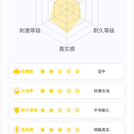
★
★
☆
☆
☆
软糯值
适中
★
★
☆
☆
☆
出油率
轻微出油
★
★
☆
☆
☆
耐久等级
中等耐久
★
★
★
☆
☆
真实感
细腻真实