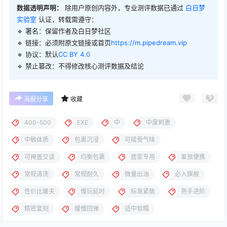
数据透明声明：
除用户原创内容外，专业测评数据已通过
白日梦
实验室
认证，转载需遵守：
🔹 署名：保留作者及
白日梦社区
🔹 链接：必须附原文链接或首页
https://m.pipedream.vip
🔹 协议：默认
CC BY 4.0
🔹 禁止篡改：不得修改核心测评数据及结论
海报分享
收藏
400-500
EXE
中
中度刺激
中敏体质
包裹沉浸
可接受气味
可掩盖交谈
均衡包裹
居家专用
差旅便携
常规清洗
常规耐久
微量出油
必入旗舰
性价比屠夫
慢玩延时
标准紧致
熟手进阶
精密复刻
缓慢回弹
适中软糯