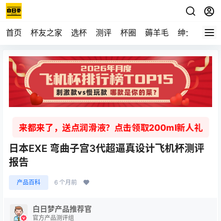
首页
杯友之家
选杯
测评
杯圈
薅羊毛
绅士
视频
来都来了，送点润滑液？点击领取200ml新人礼
日本EXE 弯曲子宫3代超逼真设计飞机杯测评
报告
产品百科
6 个月前
白日梦产品推荐官
官方产品测评组