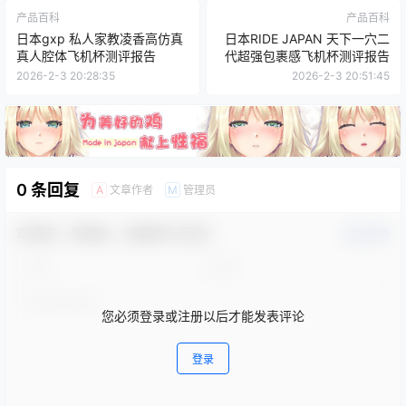
产品百科
产品百科
日本gxp 私人家教凌香高仿真
日本RIDE JAPAN 天下一穴二
真人腔体飞机杯测评报告
代超强包裹感飞机杯测评报告
2026-2-3 20:28:35
2026-2-3 20:51:45
0 条回复
文章作者
管理员
A
M
欢迎您，新朋友，感谢参与互动！
确认修改
您必须登录或注册以后才能发表评论
登录