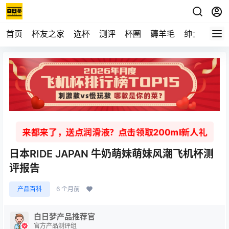
首页
杯友之家
选杯
测评
杯圈
薅羊毛
绅士
视频
来都来了，送点润滑液？点击领取200ml新人礼
日本RIDE JAPAN 牛奶萌妹萌妹风潮飞机杯测
评报告
产品百科
6 个月前
白日梦产品推荐官
官方产品测评组