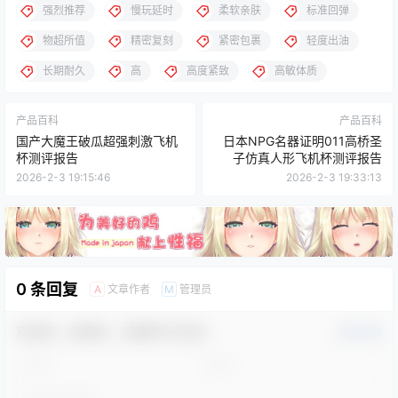
强烈推荐
慢玩延时
柔软亲肤
标准回弹
物超所值
精密复刻
紧密包裹
轻度出油
长期耐久
高
高度紧致
高敏体质
产品百科
产品百科
国产大魔王破瓜超强刺激飞机
日本NPG名器证明011高桥圣
杯测评报告
子仿真人形飞机杯测评报告
2026-2-3 19:15:46
2026-2-3 19:33:13
0 条回复
文章作者
管理员
A
M
欢迎您，新朋友，感谢参与互动！
确认修改