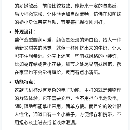
的娇嫩触感，前段比较紧致，能带来一定的包裹感，
后段稍微宽松，让体验更加自然流畅，仿佛在和萌妹
的娇小身体亲密互动，节奏感把握得刚刚好。
外观设计
：
整体造型圆润可爱，颜色是淡淡的奶白色，给人一种
清新又甜美的感觉，就像一杯刚挤出来的牛奶，让人
忍不住想亲近。外壳上还有一些萌妹风格的小装饰，
比如蝴蝶结或者小花朵，细节之处尽显萌妹风范，摆
在家里也不会觉得尴尬，反而有点小清新。
功能特点
：
这款飞机杯没有复杂的电子功能，主打的就是纯物理
的舒适体验。它不需要充电，也不用担心电池没电，
随时随地都能拿出来用，简单方便。而且它的设计很
人性化，通道口有一个小盖子，方便保存和携带，不
用担心灰尘进去或者液体泄漏。