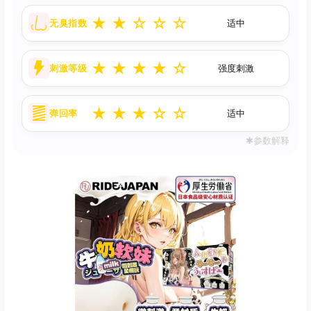
★
★
☆
☆
☆
无臭指数
适中
★
★
★
★
☆
刺激等级
强度刺激
★
★
★
☆
☆
弹回率
适中
✱参数解释