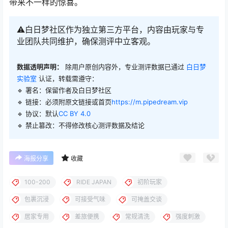
带来不一样的惊喜。
⚠️白日梦社区作为独立第三方平台，内容由玩家与专
业团队共同维护，确保测评中立客观。
数据透明声明：
除用户原创内容外，专业测评数据已通过
白日梦
实验室
认证，转载需遵守：
🔹 署名：保留作者及
白日梦社区
🔹 链接：必须附原文链接或首页
https://m.pipedream.vip
🔹 协议：默认
CC BY 4.0
🔹 禁止篡改：不得修改核心测评数据及结论
海报分享
收藏
100-200
RIDE JAPAN
初阶玩家
包裹沉浸
可接受气味
可掩盖交谈
居家专用
差旅便携
常规清洗
强度刺激