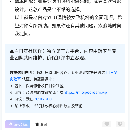
需求匹配
：如果你对加热功能感兴趣，或者喜欢臀形
设计，这款产品是个不错的选择。
以上就是老白对YUU温情彼女飞机杯的全面测评，希
望对你有所帮助。如果你还有其他问题，欢迎随时向
我提问。
⚠️白日梦社区作为独立第三方平台，内容由玩家与专
业团队共同维护，确保测评中立客观。
数据透明声明：
除用户原创内容外，专业测评数据已通过
白日梦
实验室
认证，转载需遵守：
🔹 署名：保留作者及
白日梦社区
🔹 链接：必须附原文链接或首页
https://m.pipedream.vip
🔹 协议：默认
CC BY 4.0
🔹 禁止篡改：不得修改核心测评数据及结论
海报分享
收藏