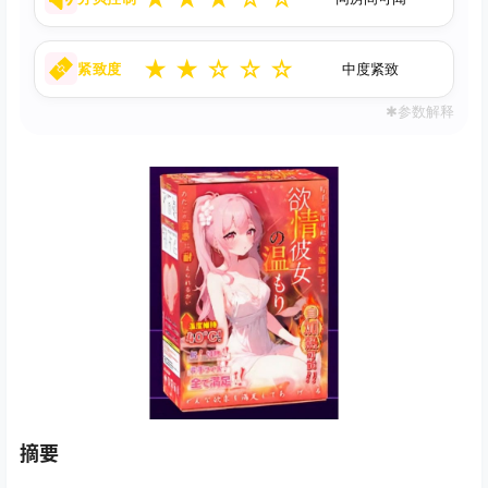
★
★
☆
☆
☆
紧致度
中度紧致
✱参数解释
摘要