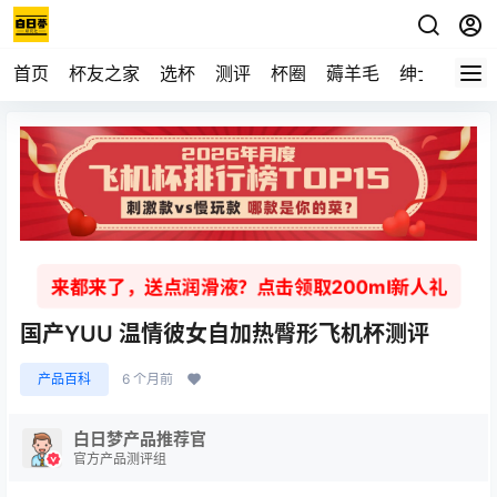
首页
杯友之家
选杯
测评
杯圈
薅羊毛
绅士
视频
来都来了，送点润滑液？点击领取200ml新人礼
国产YUU 温情彼女自加热臀形飞机杯测评
产品百科
6 个月前
白日梦产品推荐官
官方产品测评组