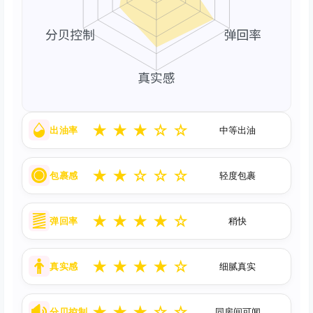
★
★
★
☆
☆
出油率
中等出油
★
★
☆
☆
☆
包裹感
轻度包裹
★
★
★
★
☆
弹回率
稍快
★
★
★
★
☆
真实感
细腻真实
★
★
★
☆
☆
分贝控制
同房间可闻