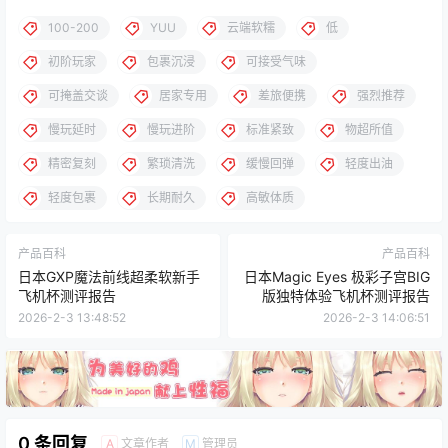
100-200
YUU
云端软糯
低
初阶玩家
包裹沉浸
可接受气味
可掩盖交谈
居家专用
差旅便携
强烈推荐
慢玩延时
慢玩进阶
标准紧致
物超所值
精密复刻
繁琐清洗
缓慢回弹
轻度出油
轻度包裹
长期耐久
高敏体质
产品百科
产品百科
日本GXP魔法前线超柔软新手
日本Magic Eyes 极彩子宫BIG
飞机杯测评报告
版独特体验飞机杯测评报告
2026-2-3 13:48:52
2026-2-3 14:06:51
0 条回复
文章作者
管理员
A
M