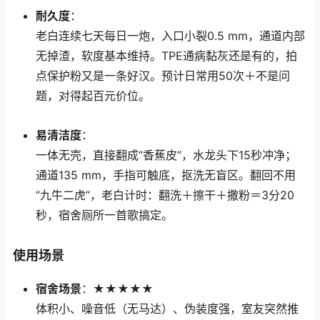
耐久度
：
老白连续七天每日一炮，入口小裂0.5 mm，通道内部
无掉渣，软度基本维持。TPE通病黏灰还是有的，拍
点保护粉又是一条好汉。预计日常用50次＋不是问
题，对得起百元价位。
易清洁度
：
一体无壳，直接翻成“香蕉皮”，水龙头下15秒冲净；
通道135 mm，手指可触底，抠洗无盲区。翻回不用
“九牛二虎”，老白计时：翻洗＋擦干＋撒粉＝3分20
秒，宿舍厕所一首歌搞定。
使用场景
宿舍场景
：★★★★★
体积小、噪音低（无马达）、伪装度强，室友突然推