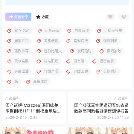
海报分享
收藏
100-200
初阶玩家
包裹沉浸
可接受气味
居家专用
差旅便携
常规清洗
强度刺激
强烈推荐
性价比屠夫
慢玩延时
极限紧致
柔软亲肤
标准肌理
没有姬
紧密包裹
轻度出油
轻微声噪
迟缓回弹
长期耐久
高
高敏体质
产品百科
产品百科
国产谜姬(Mizzzee)深田咏美
国产啵咪真实阴道初春结衣紧
阴臀倒模11斤1:1倒模重炮后入
致款高刺激名器倒模测评报告
式飞机杯测评报告
2026-2-8 19:42:42
2026-2-8 20:11:29