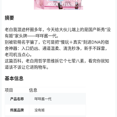
摘要
老白我混迹杯圈多年，今天给大伙儿端上的是国产新秀“没
有姬”家头牌——咩咩酱一代。
别被软萌名字骗了，它可是把“慢玩＋真实”刻进DNA的宿
舍神器：入口奶凶、通道温柔、清洗秒净，新手不踩雷，
老司机当点心。
这篇百科，老白用哲学思维拆它个七荤八素，看完你就知
道该不该让它进购物车。
基本信息
项目
信息
产品名称
咩咩酱一代
所属品牌
没有姬