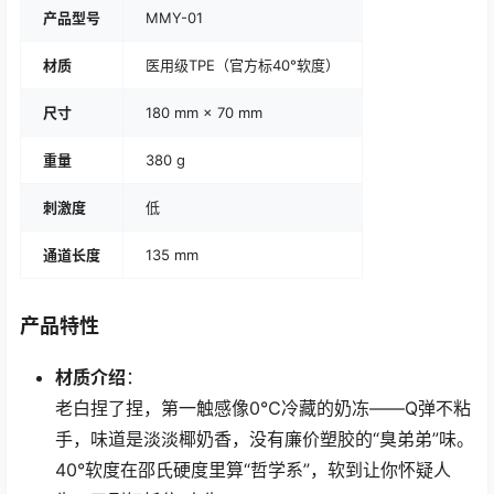
产品型号
MMY-01
材质
医用级TPE（官方标40°软度）
尺寸
180 mm × 70 mm
重量
380 g
刺激度
低
通道长度
135 mm
产品特性
材质介绍
：
老白捏了捏，第一触感像0℃冷藏的奶冻——Q弹不粘
手，味道是淡淡椰奶香，没有廉价塑胶的“臭弟弟”味。
40°软度在邵氏硬度里算“哲学系”，软到让你怀疑人