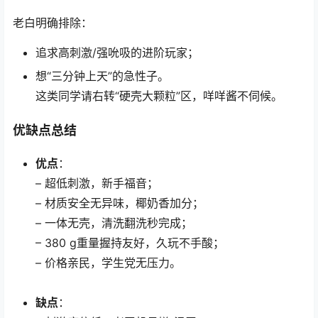
老白明确排除：
追求高刺激/强吮吸的进阶玩家；
想“三分钟上天”的急性子。
这类同学请右转“硬壳大颗粒”区，咩咩酱不伺候。
优缺点总结
优点
：
– 超低刺激，新手福音；
– 材质安全无异味，椰奶香加分；
– 一体无壳，清洗翻洗秒完成；
– 380 g重量握持友好，久玩不手酸；
– 价格亲民，学生党无压力。
缺点
：