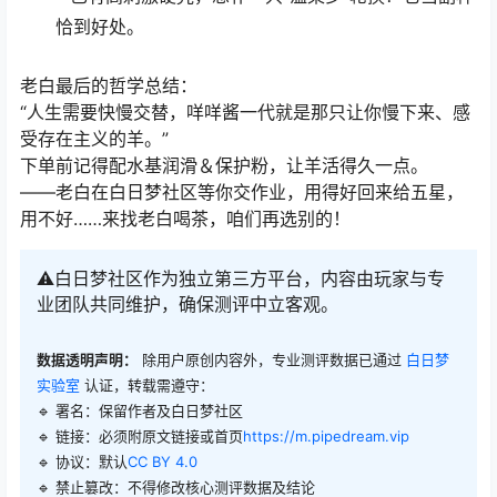
恰到好处。
老白最后的哲学总结：
“人生需要快慢交替，咩咩酱一代就是那只让你慢下来、感
受存在主义的羊。”
下单前记得配水基润滑＆保护粉，让羊活得久一点。
——老白在白日梦社区等你交作业，用得好回来给五星，
用不好……来找老白喝茶，咱们再选别的！
⚠️白日梦社区作为独立第三方平台，内容由玩家与专
业团队共同维护，确保测评中立客观。
数据透明声明：
除用户原创内容外，专业测评数据已通过
白日梦
实验室
认证，转载需遵守：
🔹 署名：保留作者及
白日梦社区
🔹 链接：必须附原文链接或首页
https://m.pipedream.vip
🔹 协议：默认
CC BY 4.0
🔹 禁止篡改：不得修改核心测评数据及结论