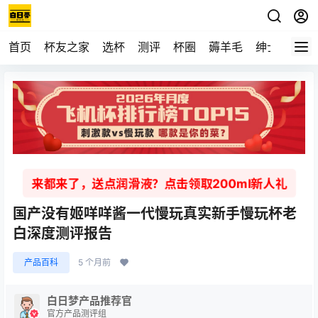
首页
杯友之家
选杯
测评
杯圈
薅羊毛
绅士
视频
来都来了，送点润滑液？点击领取200ml新人礼
国产没有姬咩咩酱一代慢玩真实新手慢玩杯老
白深度测评报告
产品百科
5 个月前
白日梦产品推荐官
官方产品测评组