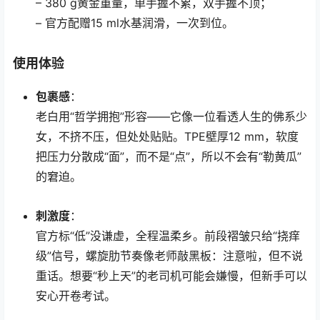
– 380 g黄金重量，单手握不累，双手握不顶；
– 官方配赠15 ml水基润滑，一次到位。
使用体验
包裹感
：
老白用“哲学拥抱”形容——它像一位看透人生的佛系少
女，不挤不压，但处处贴贴。TPE壁厚12 mm，软度
把压力分散成“面”，而不是“点”，所以不会有“勒黄瓜”
的窘迫。
刺激度
：
官方标“低”没谦虚，全程温柔乡。前段褶皱只给“挠痒
级”信号，螺旋肋节奏像老师敲黑板：注意啦，但不说
重话。想要“秒上天”的老司机可能会嫌慢，但新手可以
安心开卷考试。