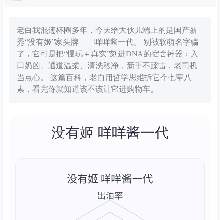
老白我混迹杯圈多年，今天给大伙儿端上的是国产新
秀“没有姬”家头牌——咩咩酱一代。 别被软萌名字骗
了，它可是把“慢玩＋真实”刻进DNA的宿舍神器：入
口奶凶、通道温柔、清洗秒净，新手不踩雷，老司机
当点心。 这篇百科，老白用哲学思维拆它个七荤八
素，看完你就知道该不该让它进购物车。
没有姬 咩咩酱一代