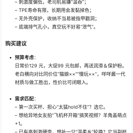
– 刺激度偏低，老司机易嫌“温吞”；
– TPE寿命有限，长期用会发黏掉色；
– 无外壳保护，收纳不当易被指甲戳洞；
– 底端排气孔小，真空玩不好易“泄气”。
购买建议
预算考虑
：
日常价129 元，大促99 元包邮，再送润滑＆保护粉。
老白横向对比同价位“猫娘××”“慢玩××”，咩咩酱一代
材质与做工胜出，性价比可闭眼入。
需求匹配
：
– 第一次买杯、担心“太猛hold不住”？选它。
– 想给异地女友拍“飞机杯开箱”搞笑视频？羊角盖萌点
+1。
– 已有高刺激硬壳，想补一只“温柔乡”轮换？它当副杯