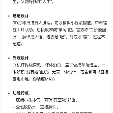
生，又刚好托住“人生”。
通道设计
：
3D打印扫描真人肌理，前段模拟小丘陵褶皱，中断螺
旋＋环状肋，后段收窄成“羊尾”腔。官方称“三阶慢回
弹”，翻译成人话：进去是“喔”，到底才“嗷”，过程不
超速。
外观设计
：
飞机杯界极简派，杯体奶白，盖子做成羊角造型，一
眼辨识“没有姬”血统。无壳一体设计，宿舍党可以直接
塞毛巾堆，伪装度MAX。
功能特点
：
– 底端小孔排气，可玩“真空吸”彩蛋；
– 全包胶防水，直接翻洗；