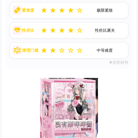
★
★
★
★
☆
紧致度
极限紧致
★
★
★
★
☆
性价比
性价比屠夫
★
★
☆
☆
☆
清理门槛
中等难度
✱参数解释