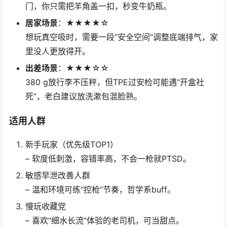
门，你只需把羊角盖一扣，秒变牛奶瓶。
居家场景
：★★★★☆
想玩真空吸时，需要一段“安全空间”调整底端排气，家
里没人更放得开。
出差场景
：★★★☆☆
380 g放行李不压秤，但TPE过安检可能遇“开盒社
死”，老白建议放洗漱包混脸熟。
适用人群
新手玩家（优先级TOP1）
– 软度低刺激，容错率高，不会一枪就PTSD。
敏感早泄改善人群
– 温和环境可练“控枪”节奏，哲学系buff。
慢玩收藏党
– 喜欢“细水长流”体验的老司机，可当甜点。