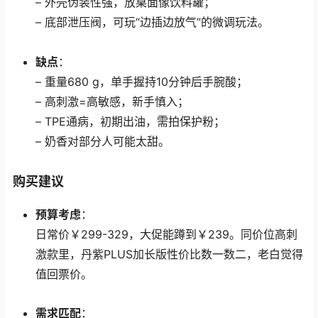
– 外壳伪装性强，放桌面像饮料罐；
– 底部泄压阀，可玩“边插边放气”的微调玩法。
缺点
：
– 重量680 g，单手握持10分钟后手腕酸；
– 高刺激=高敏感，新手慎入；
– TPE通病，初期出油，需拍保护粉；
– 奶香对部分人可能太甜。
购买建议
预算考虑
：
日常价￥299-329，大促能蹲到￥239。同价位高刺
激款里，丹紫PLUS加长版性价比数一数二，老白觉得
值回票价。
需求匹配
：