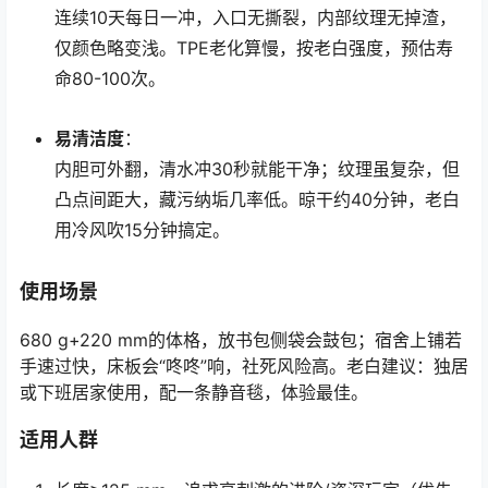
连续10天每日一冲，入口无撕裂，内部纹理无掉渣，
仅颜色略变浅。TPE老化算慢，按老白强度，预估寿
命80-100次。
易清洁度
：
内胆可外翻，清水冲30秒就能干净；纹理虽复杂，但
凸点间距大，藏污纳垢几率低。晾干约40分钟，老白
用冷风吹15分钟搞定。
使用场景
680 g+220 mm的体格，放书包侧袋会鼓包；宿舍上铺若
手速过快，床板会“咚咚”响，社死风险高。老白建议：独居
或下班居家使用，配一条静音毯，体验最佳。
适用人群