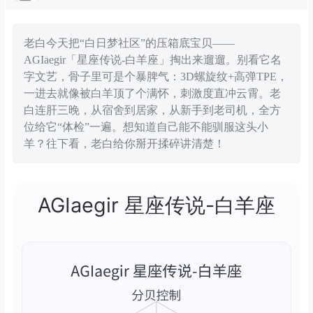
老白今天把“白日梦社区”的压箱底宝贝——
AGIaegir「星座传说-白羊座」掏出来遛遛。别看它名
字文艺，骨子里可是个暴脾气：3D螺旋纹+高弹TPE，
一进去就像被白羊顶了个满怀，刺激度直冲云霄。老
白连肝三晚，从宿舍到居家，从新手到老司机，全方
位给它“体检”一遍。想知道自己能不能驯服这头小
羊？往下看，老白给你掰开揉碎讲清楚！
AGIaegir 星座传说-白羊座