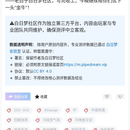
——老白于白日梦社区，写完收工，今晚继续帮你们试下
一头“金牛”！
⚠️白日梦社区作为独立第三方平台，内容由玩家与专
业团队共同维护，确保测评中立客观。
数据透明声明：
除用户原创内容外，专业测评数据已通过
白日梦
实验室
认证，转载需遵守：
🔹 署名：保留作者及
白日梦社区
🔹 链接：必须附原文链接或首页
https://m.pipedream.vip
🔹 协议：默认
CC BY 4.0
🔹 禁止篡改：不得修改核心测评数据及结论
海报分享
收藏
200-300
AGIaegir
中
中度刺激
低敏体质
可接受气味
可掩盖交谈
居家专用
差旅便携
常规清洗
强烈推荐