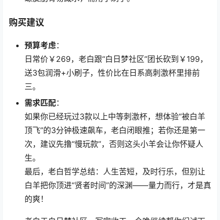
购买建议
预算考虑
：
日常价￥269，老白跟“白日梦社区”团长砍到￥199，
送3包润滑+小刷子，性价比在日系高刺激杯里排前
三。
需求匹配
：
如果你已经玩过3款以上中等刺激杯，想体验“被白羊
顶飞”的3分钟极速飙车，老白闭眼推；若你还是第一
次，建议先撸“慢玩款”，否则这头小羊会让你怀疑人
生。
最后，老白哲学总结：人生苦短，及时行乐，但别让
白羊把你顶进“贤者时间”的深渊——量力而行，才是真
的爽！