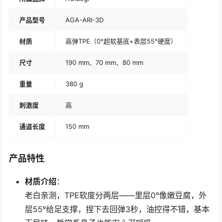
产品型号
AGA-ARI-3D
材质
高弹TPE（0°超软基底+表层55°硬度）
尺寸
190 mm、70 mm、80 mm
重量
380 g
刺激度
高
通道长度
150 mm
产品特性
材质介绍
：
老白亲测，TPE软度分两层——里层0°像嫩豆腐，外
层55°给足支撑，捏下去回弹3秒，油控得不错，基本