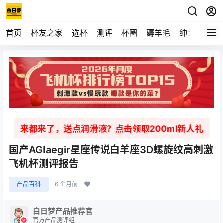
首页
杯友之家
选杯
测评
杯圈
薅羊毛
绅士
视频
来都来了，送点润滑液？点击领取200ml新人礼
国产AGIaegir星座传说白羊座3D螺旋纹高刺激
飞机杯测评报告
产品百科
6 个月前
白日梦产品推荐官
官方产品测评组