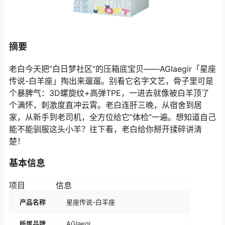
摘要
老白今天把“白日梦社区”的压箱底宝贝——AGIaegir「星座
传说-白羊座」掏出来遛遛。别看它名字文艺，骨子里可是
个暴脾气：3D螺旋纹+高弹TPE，一进去就像被白羊顶了
个满怀，刺激度直冲云霄。老白连肝三晚，从宿舍到居
家，从新手到老司机，全方位给它“体检”一遍。想知道自己
能不能驯服这头小羊？往下看，老白给你掰开揉碎讲清
楚！
基本信息
项目
信息
产品名称
星座传说-白羊座
所属品牌
AGIaegi