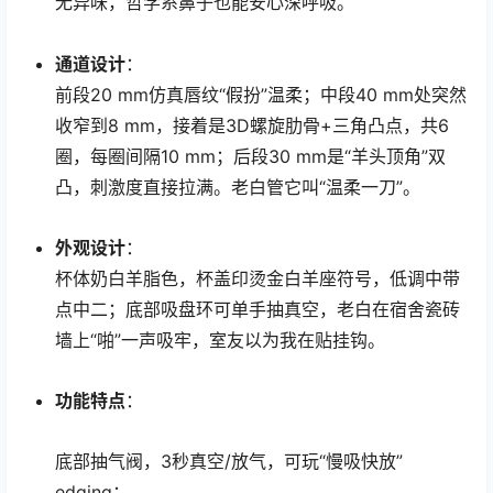
无异味，哲学系鼻子也能安心深呼吸。
通道设计
：
前段20 mm仿真唇纹“假扮”温柔；中段40 mm处突然
收窄到8 mm，接着是3D螺旋肋骨+三角凸点，共6
圈，每圈间隔10 mm；后段30 mm是“羊头顶角”双
凸，刺激度直接拉满。老白管它叫“温柔一刀”。
外观设计
：
杯体奶白羊脂色，杯盖印烫金白羊座符号，低调中带
点中二；底部吸盘环可单手抽真空，老白在宿舍瓷砖
墙上“啪”一声吸牢，室友以为我在贴挂钩。
功能特点
：
底部抽气阀，3秒真空/放气，可玩“慢吸快放”
edging；