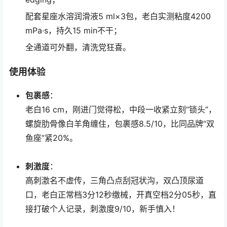
配套星座水溶润滑液5 ml×3包，老白实测粘度4200
mPa·s，持久15 min不干；
全通道可外翻，清洗党狂喜。
使用体验
包裹感
：
老白16 cm，刚进门觉得松，中段一收紧立刻“锁头”，
螺旋肋骨像白羊角缠住，包裹感8.5/10，比同品牌“双
鱼座”紧20%。
刺激度
：
高刺激名不虚传，三角凸点刮冠状沟，双凸顶尿道
口，老白正常档3分12秒缴械，开真空档2分05秒，直
接打破个人记录，刺激度9/10，新手慎入！