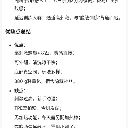
纯新手/敏感人士：老白亲测2分内缴械，极易产生挫
败感；
延迟训练人群：通道高刺激，与“脱敏训练”背道而驰。
优缺点总结
优点
：
高刺激螺旋+双凸，爽感直接；
可外翻，清洗晾干快；
底部真空阀，玩法多样；
380 g轻量化，宿舍隐藏神器。
缺点
：
刺激过高，新手劝退；
TPE需拍粉，否则发黏；
无加热功能，冬天需另配加热棒；
螺旋肋骨易藏水，需用小刷子。