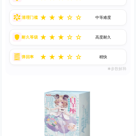
★
★
★
☆
☆
清理门槛
中等难度
★
★
★
☆
☆
耐久等级
高度耐久
★
★
★
☆
☆
弹回率
稍快
✱参数解释