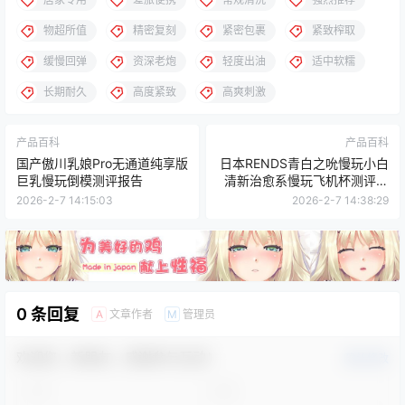
物超所值
精密复刻
紧密包裹
紧致榨取
缓慢回弹
资深老炮
轻度出油
适中软糯
长期耐久
高度紧致
高爽刺激
产品百科
产品百科
国产傲川乳娘Pro无通道纯享版
日本RENDS青白之吮慢玩小白
巨乳慢玩倒模测评报告
清新治愈系慢玩飞机杯测评报
告
2026-2-7 14:15:03
2026-2-7 14:38:29
0 条回复
文章作者
管理员
A
M
欢迎您，新朋友，感谢参与互动！
确认修改