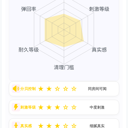
★
★
☆
☆
☆
分贝控制
同房间可闻
★
★
★
☆
☆
刺激等级
中度刺激
★
★
★
☆
☆
真实感
细腻真实