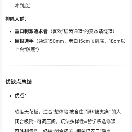
冲到底）
排除人群
：
重口刺激追求者
（喜欢“锯齿通道”的变态请绕道）
巨根选手
（通道150mm，老白15cm顶到底，18cm以
上会“触底”）
优缺点总结
优点
：
软度天花板，适合“想体验‘被含住’而非‘被夹痛’”的人
闭合吸附+可调压阀，玩法多样性≈哲学系选修课
可外翻清洗，终结“闭合杯子=细菌培养皿”谣言