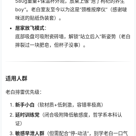
580g重量+保温杯外观，放桌上像“泡了枸杞的养生
boy”。老白室友至今以为这是“颈椎按摩仪”（感谢啵
咪送的贴纸伪装套）。
居家放飞模式
：
底部吸盘可吸附瓷砖墙，解锁“站立后入”新姿势（老白
摔裂过一块肥皂，但杯子没事）。
适用人群
老白排雷优先级：
新手小白
（软材质+低刺激，容错率极高）
延时训练党
（闭合吸附降低敏感度，哲学系本科认
证）
敏感早泄人群
（但需配合“停-动法”，别学老白一口气