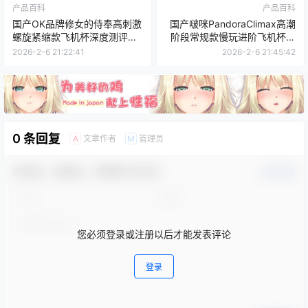
产品百科
产品百科
国产OK品牌修女的侍奉高刺激
国产啵咪PandoraClimax高潮
螺旋紧缩款飞机杯深度测评报
阶段常规款慢玩进阶飞机杯测
告
评报告
2026-2-6 21:22:41
2026-2-6 21:45:42
0 条回复
文章作者
管理员
A
M
欢迎您，新朋友，感谢参与互动！
确认修改
您必须登录或注册以后才能发表评论
登录