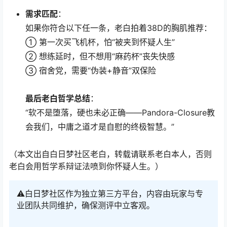
需求匹配
：
如果你符合以下任一条，老白拍着38D的胸肌推荐：
① 第一次买飞机杯，怕“被夹到怀疑人生”
② 想练延时，但不想用“麻药杯”丧失快感
③ 宿舍党，需要“伪装+静音”双保险
最后老白哲学总结
：
“软不是堕落，硬也未必正确——Pandora-Closure教
会我们，中庸之道才是自慰的终极智慧。”
（本文出自白日梦社区老白，转载请联系老白本人，否则
老白会用哲学系辩证法喷到你怀疑人生。）
⚠️白日梦社区作为独立第三方平台，内容由玩家与专
业团队共同维护，确保测评中立客观。