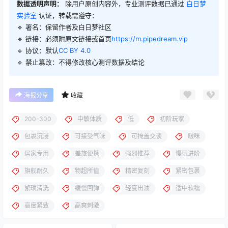
数据透明声明：
除用户原创内容外，专业测评数据已通过
白日梦
实验室
认证，转载需遵守：
🔹 署名：保留作者及
白日梦社区
🔹 链接：必须附原文链接或首页
https://m.pipedream.vip
🔹 协议：默认
CC BY 4.0
🔹 禁止篡改：不得修改核心测评数据及结论
海报分享
收藏
200-300
中敏体质
低
初阶玩家
包裹沉浸
可接受气味
可掩盖交谈
啵咪
居家专用
差旅便携
强烈推荐
慢玩进阶
旗舰耐久
物超所值
精密复刻
紧密包裹
繁琐清洗
缓慢回弹
轻度出油
适中软糯
高度紧致
高爽刺激