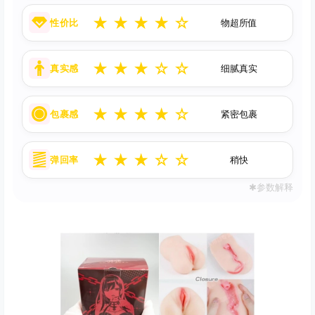
★
★
★
★
☆
性价比
物超所值
★
★
★
☆
☆
真实感
细腻真实
★
★
★
★
☆
包裹感
紧密包裹
★
★
★
☆
☆
弹回率
稍快
✱参数解释