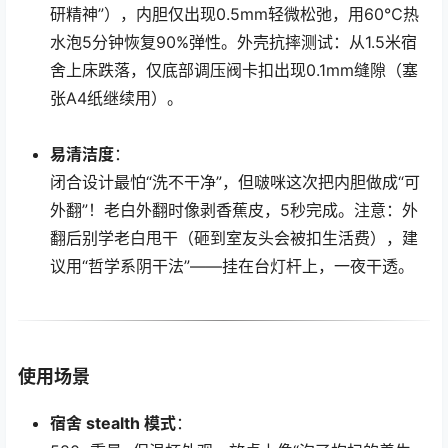
研精神”），内胆仅出现0.5mm轻微松弛，用60℃热
水泡5分钟恢复90%弹性。外壳抗摔测试：从1.5米宿
舍上床跌落，仅底部调压阀卡扣出现0.1mm缝隙（塞
张A4纸继续用）。
易清洁度
：
闭合设计最怕“洗不干净”，但啵咪这次把内胆做成“可
外翻”！老白外翻时像剥香蕉皮，5秒完成。注意：外
翻后别学老白甩干（砸到室友头会被扣生活费），建
议用“哲学系阴干法”——挂在台灯杆上，一夜干透。
使用场景
宿舍 stealth 模式
：