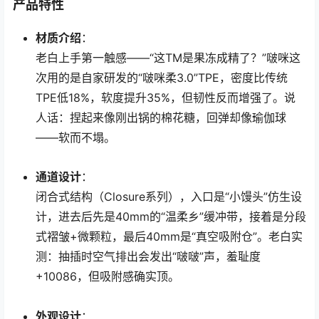
产品特性
材质介绍
：
老白上手第一触感——“这TM是果冻成精了？”啵咪这
次用的是自家研发的“啵咪柔3.0”TPE，密度比传统
TPE低18%，软度提升35%，但韧性反而增强了。说
人话：捏起来像刚出锅的棉花糖，回弹却像瑜伽球
——软而不塌。
通道设计
：
闭合式结构（Closure系列），入口是“小馒头”仿生设
计，进去后先是40mm的“温柔乡”缓冲带，接着是分段
式褶皱+微颗粒，最后40mm是“真空吸附仓”。老白实
测：抽插时空气排出会发出“啵啵”声，羞耻度
+10086，但吸附感确实顶。
外观设计
：