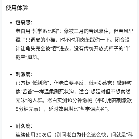
使用体验
包裹感
：
老白用“哲学系比喻”：像被三月的春风裹住，但春风里
藏了只调皮的小猫，时不时用肉垫踩你一下。闭合设
计让龟头完全被“吞”进去，没有传统开放式杯子的“半
截空”尴尬。
刺激度
：
官方标“低刺激”，但老白要平反：低≠没感觉！微颗粒
像“舌苔”一样温柔刷冠状沟，适合“想延时但不想索然
无味”的人群。老白实测10分钟缴械（平时用高刺激款
5分钟完事），延时效果堪比“哲学课点名”。
耐久度
：
连续使用30次后（别问老白为什么这么快，问就是“科