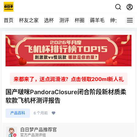
首页
杯友之家
选杯
测评
杯圈
薅羊毛
绅士
视频
来都来了，送点润滑液？点击领取200ml新人礼
国产啵咪PandoraClosure闭合阶段新材质柔
软款飞机杯测评报告
产品百科
6 个月前
白日梦产品推荐官
官方产品测评组