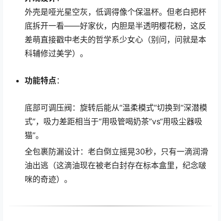
外壳是哑光星空灰，低调得像个保温杯。但老白把杯
底拆开一看——好家伙，内胆是半透明樱花粉，这反
差萌直接戳中老夫的哲学系少女心（别问，问就是本
科辅修过美学）。
功能特点
：
底部可调压阀：旋转后能从“温柔模式”切换到“深潜模
式”，吸力差距相当于“用吸管喝奶茶”vs“用吸尘器吸
猫”。
全包裹防漏设计：老白倒立摇晃30秒，只有一滴润滑
油出逃（这滴油现在被老白封存在标本盒里，纪念啵
咪的奇迹）。