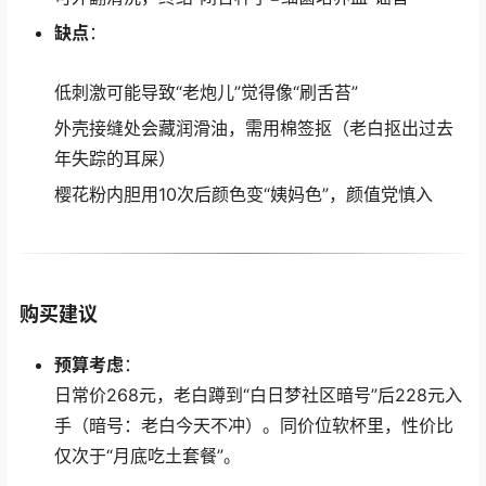
缺点
：
低刺激可能导致“老炮儿”觉得像“刷舌苔”
外壳接缝处会藏润滑油，需用棉签抠（老白抠出过去
年失踪的耳屎）
樱花粉内胆用10次后颜色变“姨妈色”，颜值党慎入
购买建议
预算考虑
：
日常价268元，老白蹲到“白日梦社区暗号”后228元入
手（暗号：老白今天不冲）。同价位软杯里，性价比
仅次于“月底吃土套餐”。