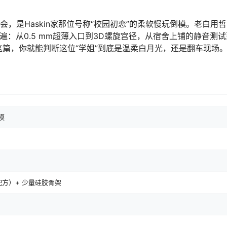
会，是Haskin家那位号称“校园初恋”的柔软慢玩倒模。老白用
：从0.5 mm超薄入口到3D螺旋宫径，从宿舍上铺的静音测试
这篇，你就能判断这位“学姐”到底是温柔白月光，还是翻车现场
模
配方）+ 少量硅胶骨架