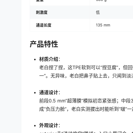
刺激度
低
通道长度
135 mm
产品特性
材质介绍
：
老白捏了捏，这TPE软到可以“捏豆腐”，但
一”。无异味，老白把鼻子贴上去，只闻到淡
通道设计
：
前段0.5 mm“超薄膜”模拟初恋紧张感；
成“负压力舱”，老白实测拔出时能听到“啵”一
外观设计
：