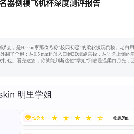
慢玩名器倒模飞机杯深度测评报告
误会，是Haskin家那位号称“校园初恋”的柔软慢玩倒模。老白
翻了个遍：从0.5 mm超薄入口到3D螺旋宫径，从宿舍上铺的
次打包。看完这篇，你就能判断这位“学姐”到底是温柔白月光，
skin 明里学姐
★
★
★
★
☆
性价比
物超所值