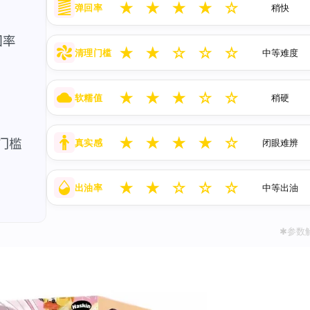
★
★
★
★
☆
弹回率
稍快
★
★
☆
☆
☆
清理门槛
中等难度
★
★
★
☆
☆
软糯值
稍硬
★
★
★
★
☆
真实感
闭眼难辨
★
★
☆
☆
☆
出油率
中等出油
✱参数