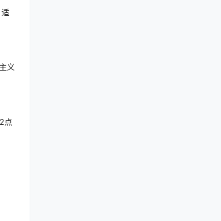
，适
物主义
2点