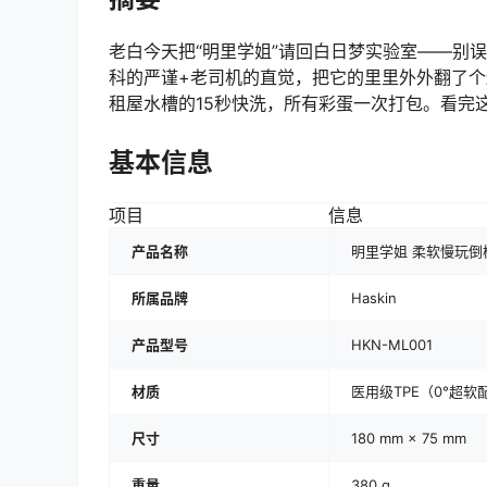
老白今天把“明里学姐”请回白日梦实验室——别误
科的严谨+老司机的直觉，把它的里里外外翻了个遍
租屋水槽的15秒快洗，所有彩蛋一次打包。看完
基本信息
项目
信息
产品名称
明里学姐 柔软慢玩倒
所属品牌
Haskin
产品型号
HKN-ML001
材质
医用级TPE（0°超软
尺寸
180 mm × 75 mm
重量
380 g