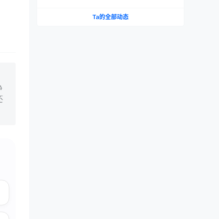
测评报告
Ta的全部动态
用
静
还