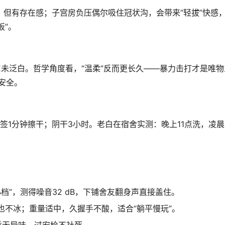
擦，但有存在感；子宫房负压偶尔吸住冠状沟，会带来“轻拔”快感
板”。
E未泛白。哲学角度看，“温柔”反而更长久——暴力击打才是唯
安全。
签1分钟擦干；阴干3小时。老白在宿舍实测：晚上11点洗，凌晨
小档”，测得噪音32 dB，下铺舍友翻身声直接盖住。
也不冰；重量适中，久握手不酸，适合“躺平慢玩”。