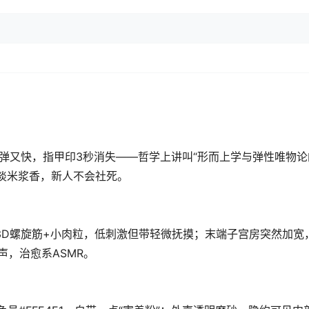
回弹又快，指甲印3秒消失——哲学上讲叫“形而上学与弹性唯物
淡米浆香，新人不会社死。
中段3D螺旋筋+小肉粒，低刺激但带轻微抚摸；末端子宫房突然加宽
声，治愈系ASMR。