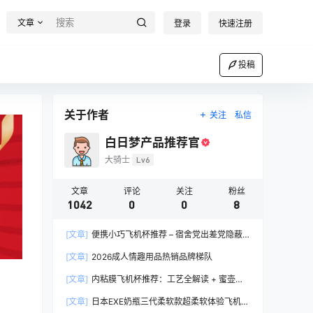
文章
登录
快速注册
投稿
关于作者
关注
私信
白日梦产品推荐官
大骑士
Lv6
文章
评论
关注
粉丝
1042
0
0
8
[文章]
便携小巧飞机杯推荐 – 宿舍党出差党隐蔽
携带完全指南
[文章]
2026成人情趣用品热销品牌梯队
[文章]
内粘膜飞机杯推荐：工艺全解读 + 蜜壶香
织 vs 大魔王 vs NPG 三款横评
[文章]
日本EXE奶瓶三代柔软款超柔软体验飞机杯