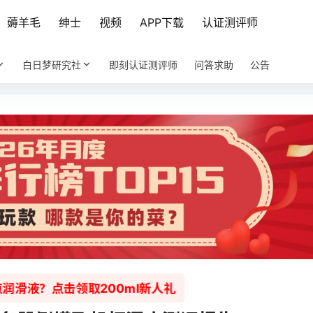
薅羊毛
绅士
视频
APP下载
认证测评师
白日梦研究社
即刻认证测评师
问答求助
公告
润滑液？点击领取200ml新人礼