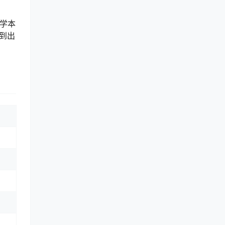
哲学本
到出
。