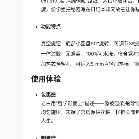
exterior走“清纯偷窥”路线：入口小唇闭
旋，像学姐把秘密写在日记本却又故意让你
功能特点
：
真空旋钮：底部小圆盘90°旋转，可调节3档
一体注胶：无螺丝，100%可水洗，宿舍党
加热芯预留孔：可插入5 mm直径加热棒，10
使用体验
包裹感
：
老白用“哲学形而上”描述——像被温柔提问“
均匀施压，末端子宫房像棉花糖一样把头部包
人生。
刺激度
：