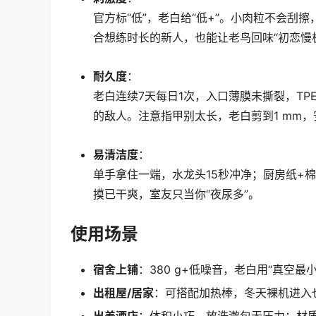
官方标“低”，老白给“低+”。小肉粒不会刮
合想练时长的新人，也能让老鸟回味“初恋慢
耐久度
：
老白连续7天每日1次，入口薄膜未撕裂，TP
的敌人。注意指甲别太长，老白剪到1 mm，
易清洁度
：
单手拿住一端，水龙头15秒冲净；厨房纸+棉
摸已干爽，室友只当你“夜尿多”。
使用场景
宿舍上铺
：380 g+低噪音，老白用“真空最
出租屋/居家
：可搭配加热棒，冬天裸机进入