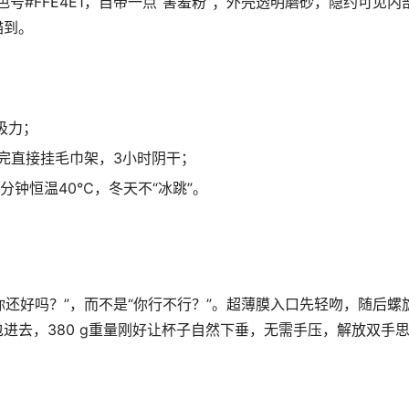
合，色号#FFE4E1，自带一点“害羞粉”；外壳透明磨砂，隐约可见内
瞄到。
吸力；
冲完直接挂毛巾架，3小时阴干；
分钟恒温40℃，冬天不“冰跳”。
你还好吗？”，而不是“你行不行？”。超薄膜入口先轻吻，随后螺
进去，380 g重量刚好让杯子自然下垂，无需手压，解放双手