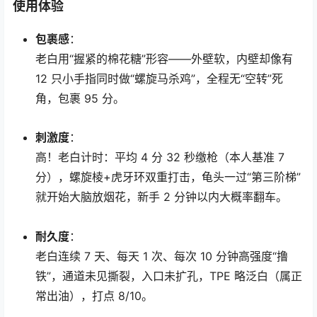
使用体验
包裹感
：
老白用“握紧的棉花糖”形容——外壁软，内壁却像有
12 只小手指同时做“螺旋马杀鸡”，全程无“空转”死
角，包裹 95 分。
刺激度
：
高！老白计时：平均 4 分 32 秒缴枪（本人基准 7
分），螺旋棱+虎牙环双重打击，龟头一过“第三阶梯”
就开始大脑放烟花，新手 2 分钟以内大概率翻车。
耐久度
：
老白连续 7 天、每天 1 次、每次 10 分钟高强度“撸
铁”，通道未见撕裂，入口未扩孔，TPE 略泛白（属正
常出油），打点 8/10。