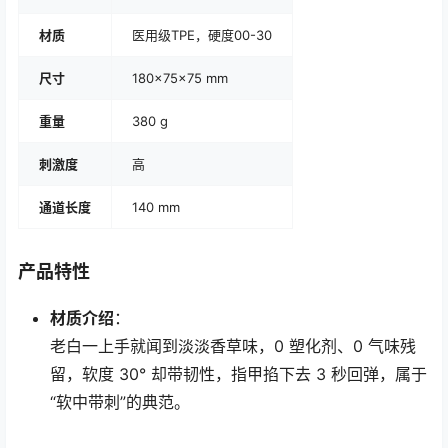
材质
医用级TPE，硬度00-30
尺寸
180×75×75 mm
重量
380 g
刺激度
高
通道长度
140 mm
产品特性
材质介绍
：
老白一上手就闻到淡淡香草味，0 塑化剂、0 气味残
留，软度 30° 却带韧性，指甲掐下去 3 秒回弹，属于
“软中带刺”的典范。