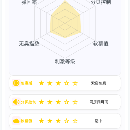
★
★
★
☆
☆
包裹感
紧密包裹
★
★
★
☆
☆
分贝控制
同房间可闻
★
★
★
☆
☆
软糯值
适中