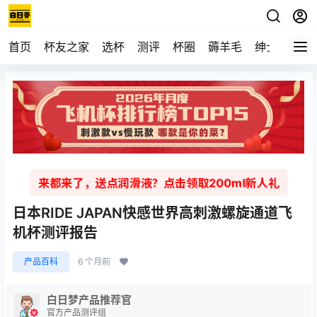
首页
杯友之家
选杯
测评
杯圈
薅羊毛
绅士
视频
来都来了，送点润滑液？点击领取200ml新人礼
日本RIDE JAPAN快感世界高刺激螺旋通道飞
机杯测评报告
产品百科
6 个月前
白日梦产品推荐官
官方产品测评组