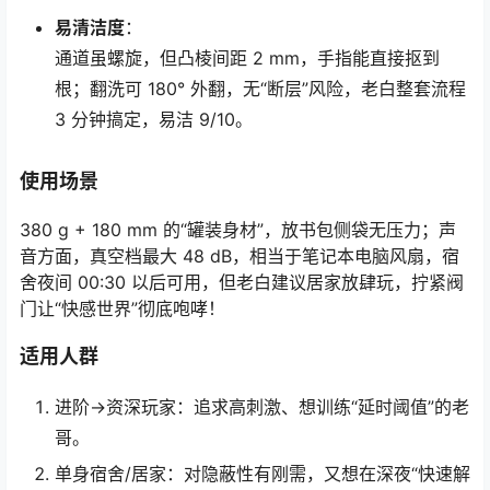
易清洁度
：
通道虽螺旋，但凸棱间距 2 mm，手指能直接抠到
根；翻洗可 180° 外翻，无“断层”风险，老白整套流程
3 分钟搞定，易洁 9/10。
使用场景
380 g + 180 mm 的“罐装身材”，放书包侧袋无压力；声
音方面，真空档最大 48 dB，相当于笔记本电脑风扇，宿
舍夜间 00:30 以后可用，但老白建议居家放肆玩，拧紧阀
门让“快感世界”彻底咆哮！
适用人群
进阶→资深玩家：追求高刺激、想训练“延时阈值”的老
哥。
单身宿舍/居家：对隐蔽性有刚需，又想在深夜“快速解