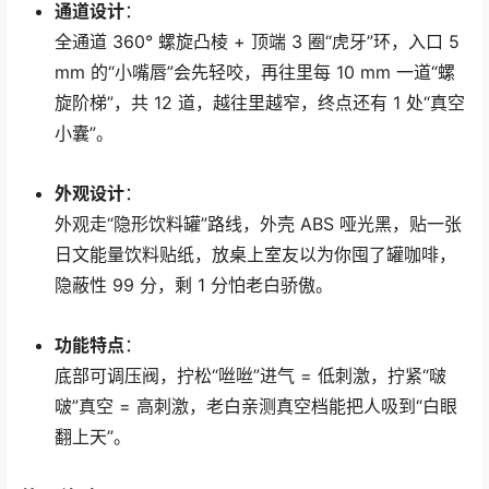
通道设计
：
全通道 360° 螺旋凸棱 + 顶端 3 圈“虎牙”环，入口 5
mm 的“小嘴唇”会先轻咬，再往里每 10 mm 一道“螺
旋阶梯”，共 12 道，越往里越窄，终点还有 1 处“真空
小囊”。
外观设计
：
外观走“隐形饮料罐”路线，外壳 ABS 哑光黑，贴一张
日文能量饮料贴纸，放桌上室友以为你囤了罐咖啡，
隐蔽性 99 分，剩 1 分怕老白骄傲。
功能特点
：
底部可调压阀，拧松“咝咝”进气 = 低刺激，拧紧“啵
啵”真空 = 高刺激，老白亲测真空档能把人吸到“白眼
翻上天”。