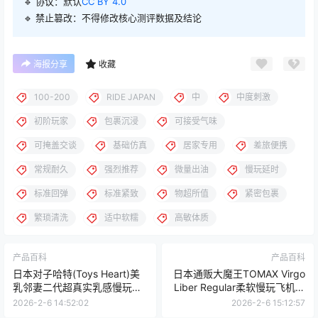
🔹 协议：默认
CC BY 4.0
🔹 禁止篡改：不得修改核心测评数据及结论
海报分享
收藏
100-200
RIDE JAPAN
中
中度刺激
初阶玩家
包裹沉浸
可接受气味
可掩盖交谈
基础仿真
居家专用
差旅便携
常规耐久
强烈推荐
微量出油
慢玩延时
标准回弹
标准紧致
物超所值
紧密包裹
繁琐清洗
适中软糯
高敏体质
产品百科
产品百科
日本对子哈特(Toys Heart)美
日本通贩大魔王TOMAX Virgo
乳邻妻二代超真实乳感慢玩名
Liber Regular柔软慢玩飞机杯
器测评报告
测评报告
2026-2-6 14:52:02
2026-2-6 15:12:57