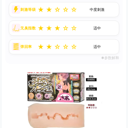
★
★
☆
☆
☆
刺激等级
中度刺激
★
★
★
☆
☆
无臭指数
适中
★
★
☆
☆
☆
弹回率
适中
✱参数解释