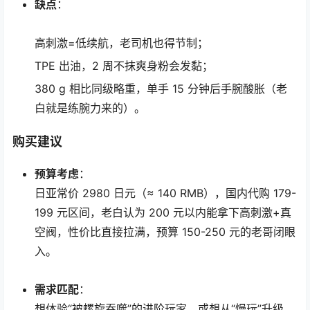
缺点
：
高刺激=低续航，老司机也得节制；
TPE 出油，2 周不抹爽身粉会发黏；
380 g 相比同级略重，单手 15 分钟后手腕酸胀（老
白就是练腕力来的）。
购买建议
预算考虑
：
日亚常价 2980 日元（≈ 140 RMB），国内代购 179-
199 元区间，老白认为 200 元以内能拿下高刺激+真
空阀，性价比直接拉满，预算 150-250 元的老哥闭眼
入。
需求匹配
：
想体验“被螺旋吞噬”的进阶玩家，或想从“慢玩”升级