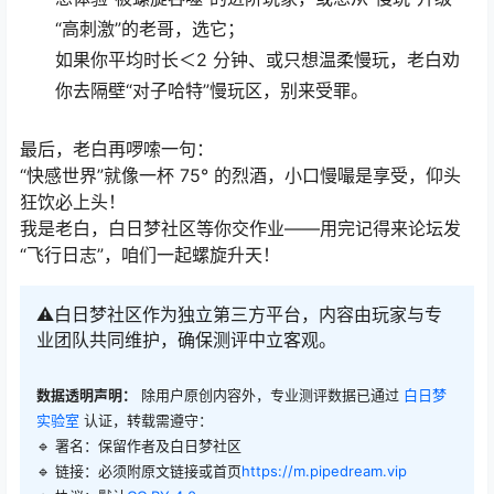
“高刺激”的老哥，选它；
如果你平均时长＜2 分钟、或只想温柔慢玩，老白劝
你去隔壁“对子哈特”慢玩区，别来受罪。
最后，老白再啰嗦一句：
“快感世界”就像一杯 75° 的烈酒，小口慢嘬是享受，仰头
狂饮必上头！
我是老白，白日梦社区等你交作业——用完记得来论坛发
“飞行日志”，咱们一起螺旋升天！
⚠️白日梦社区作为独立第三方平台，内容由玩家与专
业团队共同维护，确保测评中立客观。
数据透明声明：
除用户原创内容外，专业测评数据已通过
白日梦
实验室
认证，转载需遵守：
🔹 署名：保留作者及
白日梦社区
🔹 链接：必须附原文链接或首页
https://m.pipedream.vip