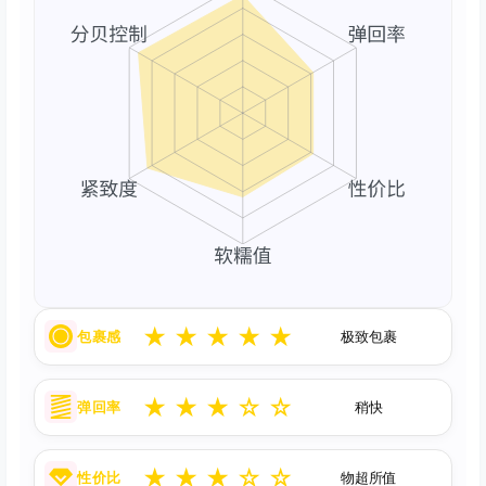
★
★
★
★
★
包裹感
极致包裹
★
★
★
☆
☆
弹回率
稍快
★
★
★
☆
☆
性价比
物超所值