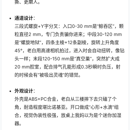
撕、更磨人。
通道设计
：
三段式螺旋+Y字分叉：入口0-30 mm是“鲸吞区”，颗
粒直径2 mm，专门负责骗你进来；中段30-120 mm
是“螺旋地狱”，四条主棱+12条副棱，旋转上升角度
45°，老白用高速相机拍过，进入时会自动扭转，像钻
头一样；末段120-150 mm是“真空巢”，突然扩大成
20 mm腔室，配合排气孔能形成0.3秒瞬时负压，射
的时候会有“被吸出灵魂”的错觉。
外观设计
：
外壳是ABS+PC合金，老白从三楼摔下去只磕了个
角，耐造程度堪比诺基亚。开口做成“心形+水滴”组
合，视觉伪装性极强，放桌上我妈以为是个迷你加湿
器。