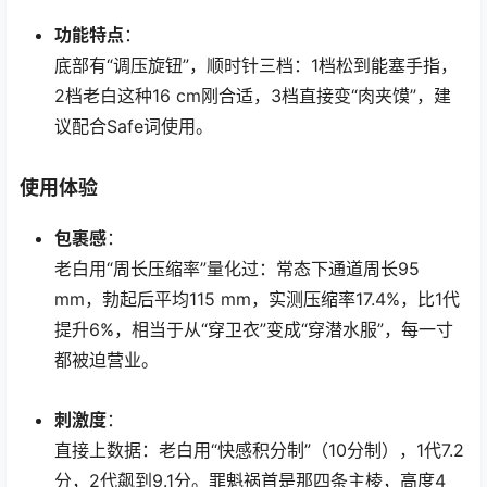
功能特点
：
底部有“调压旋钮”，顺时针三档：1档松到能塞手指，
2档老白这种16 cm刚合适，3档直接变“肉夹馍”，建
议配合Safe词使用。
使用体验
包裹感
：
老白用“周长压缩率”量化过：常态下通道周长95
mm，勃起后平均115 mm，实测压缩率17.4%，比1代
提升6%，相当于从“穿卫衣”变成“穿潜水服”，每一寸
都被迫营业。
刺激度
：
直接上数据：老白用“快感积分制”（10分制），1代7.2
分，2代飙到9.1分。罪魁祸首是那四条主棱，高度4