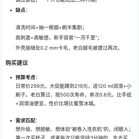
缺点
：
清洗时间=抽一根烟+刷半集剧；
高刺激=高敏感，新手容易“一泻千里”；
外壳接缝处0.2 mm卡毛，老白腿毛被拔过两次。
购买建议
预算考虑
：
日常价299元，大促能蹲到219元，送120 ml润滑+小
刷子。老白算过，按500次寿命，单次0.6元，比手纸
+润滑油便宜，性价比堪比蜜雪冰城。
需求匹配
：
想升级、想脱敏、想体验“被卷入洗衣机”的，闭眼入；
第一次买杯子、或者每次只能坚持3分钟的，先去买