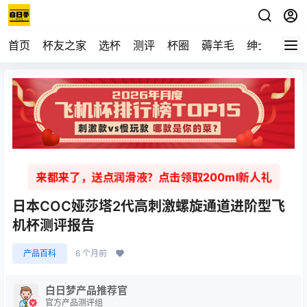
首页
杯友之家
选杯
测评
杯圈
薅羊毛
绅士
视频
来都来了，送点润滑液？点击领取200ml新人礼
日本COC娅莎塔2代高刺激螺旋通道进阶型飞
机杯测评报告
产品百科
6 个月前
白日梦产品推荐官
官方产品测评组