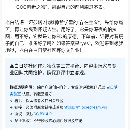
“COC萌新之吻”，别跟自己的前列腺过不去。
老白结语：娅莎塔2代就像哲学里的“存在主义”，先给你痛
苦，再让你爽到怀疑人生。用好了，它是你深夜的柏拉
图；用不好，它就是让你ED的康德。下单前，记得对着镜
子问自己：准备好了吗？如果答案是“yes”，欢迎来到螺旋
地狱，老白在白日梦社区等你交作业！
⚠️白日梦社区作为独立第三方平台，内容由玩家与专
业团队共同维护，确保测评中立客观。
数据透明声明：
除用户原创内容外，专业测评数据已通过
白日梦
实验室
认证，转载需遵守：
🔹 署名：保留作者及
白日梦社区
🔹 链接：必须附原文链接或首页
https://m.pipedream.vip
🔹 协议：默认
CC BY 4.0
🔹 禁止篡改：不得修改核心测评数据及结论