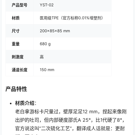
产品型号
YST-02
材质
医用级TPE（官方标称0.01%增塑剂）
尺寸
200×85×85 mm
重量
680 g
刺激度
高
通道长度
150 mm
产品特性
材质介绍
：
老白拿游标卡尺量过，壁厚足足12 mm，捏起来像刚
出炉的吐司，但内部硬度邵氏A 25°，比1代硬了8°，
官方说这叫“二次硫化工艺”，翻译成人话就是：更耐