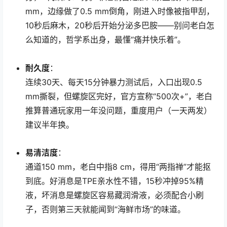
mm，边缘做了0.5 mm倒角，刚进入时像被指甲刮，
10秒后麻木，20秒后开始分泌多巴胺——别问老白怎
么知道的，哲学系出身，最懂“痛并快乐着”。
耐久度
：
连续30天、每天15分钟暴力测试后，入口出现0.5
mm撕裂，但螺旋区完好，官方宣称“500次+”，老白
推算普通玩家用一年没问题，重度用户（一天两发）
建议半年换。
易清洁度
：
通道150 mm，老白中指8 cm，得用“两指禅”才能抠
到底。好消息是TPE亲水性不错，15秒冲掉95%精
液，坏消息是螺旋区容易藏润滑液，必须配合小刷
子，否则第三天就能闻到“海鲜市场”的味道。