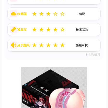
★
★
★
☆
☆
软糯值
稍硬
★
★
★
★
☆
紧致度
极限紧致
★
★
★
★
★
分贝控制
整屋可闻
✱参数解释