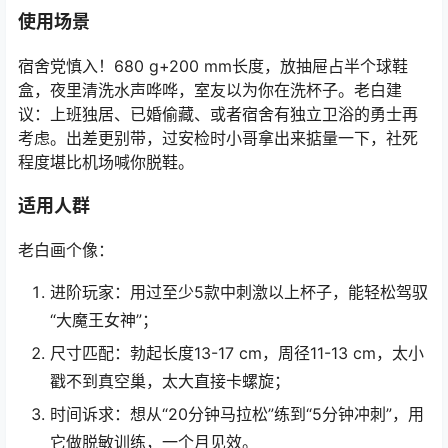
使用场景
宿舍党慎入！680 g+200 mm长度，放抽屉占半个球鞋
盒，夜里清洗水声哗哗，室友以为你在洗杯子。老白建
议：上班独居、已婚偷藏、或者宿舍有独立卫浴的勇士再
考虑。出差更别带，过安检时小哥拿出来掂量一下，社死
程度堪比机场喊你脱鞋。
适用人群
老白画个像：
进阶玩家：用过至少5款中刺激以上杯子，能轻松驾驭
“大魔王女神”；
尺寸匹配：勃起长度13-17 cm，周径11-13 cm，太小
戳不到真空巢，太大直接卡螺旋；
时间诉求：想从“20分钟马拉松”练到“5分钟冲刺”，用
它做脱敏训练，一个月见效。