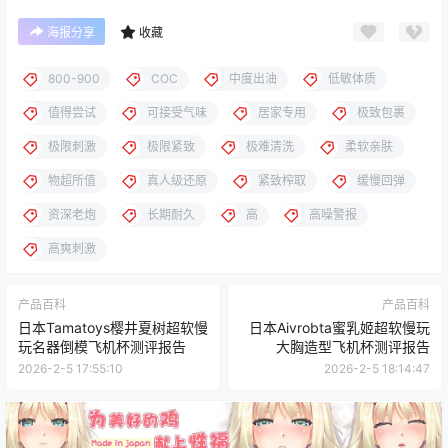
海报分享
收藏
800-900
COC
中度出油
低敏体质
值得尝试
可接受气味
居家专用
极致包裹
极限刺激
极限紧致
极难清洗
柔软亲肤
物超所值
真人级还原
紧致榨取
缓慢回弹
资深老炮
长期耐久
高
高噪警报
高爽刺激
产品百科
产品百科
日本Tamatoys樱井夏树超软慢
日本Aivrobta蜜乳姬超软慢玩
玩名器倒模飞机杯测评报告
大胸造型飞机杯测评报告
2026-2-5 17:55:10
2026-2-5 18:14:47