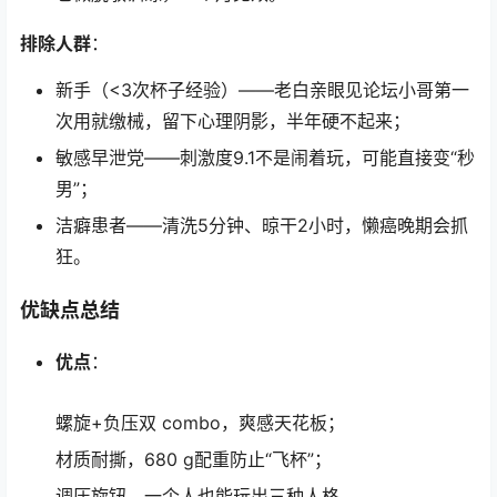
排除人群
：
新手（<3次杯子经验）——老白亲眼见论坛小哥第一
次用就缴械，留下心理阴影，半年硬不起来；
敏感早泄党——刺激度9.1不是闹着玩，可能直接变“秒
男”；
洁癖患者——清洗5分钟、晾干2小时，懒癌晚期会抓
狂。
优缺点总结
优点
：
螺旋+负压双 combo，爽感天花板；
材质耐撕，680 g配重防止“飞杯”；
调压旋钮，一个人也能玩出三种人格。