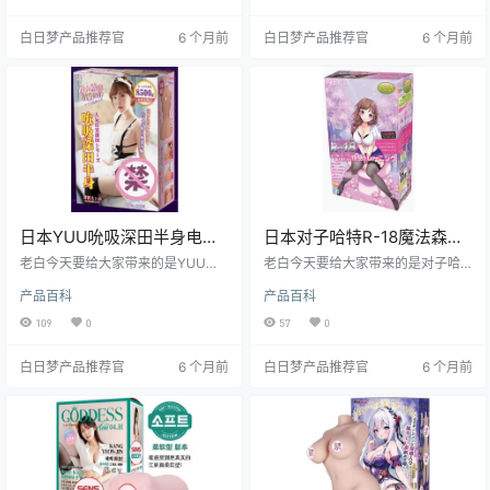
关注。接下来，就让我们一起深入
角度把它研究了个透，接下来就让
了解这款产品的魅力所在。
我带你一探究竟！
白日梦产品推荐官
6 个月前
白日梦产品推荐官
6 个月前
日本YUU吮吸深田半身电动
日本对子哈特R-18魔法森林
功能丰富仿真度高飞机杯测
少女榨汁自慰神器飞机杯测
老白今天要给大家带来的是YUU品
老白今天要给大家带来的是对子哈
评
牌的吮吸深田半身飞机杯的测评。
评报告
特R-18飞机杯的测评。这款飞机杯
产品百科
产品百科
这款产品凭借其独特的电动吮吸功
以其独特的设计和出色的体验，受
能和高度仿真的外观设计，成为了
到了不少用户的喜爱。接下来，就
109
0
57
0
众多飞机杯爱好者眼中的“香饽饽”。
让我们一起深入了解这款产品的各
接下来，就让我们一起深入了解这
个方面。
白日梦产品推荐官
6 个月前
白日梦产品推荐官
6 个月前
款产品的各项特点和使用体验吧。