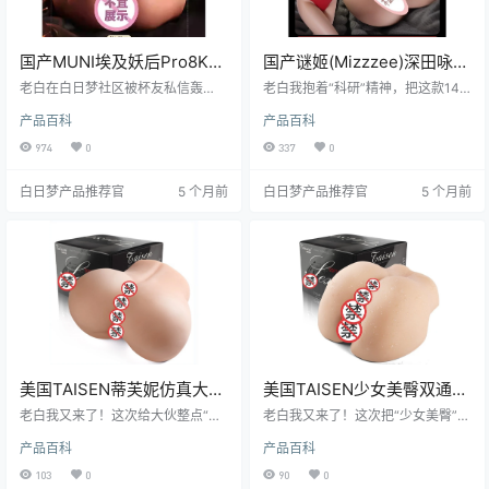
国产MUNI埃及妖后Pro8KG
国产谜姬(Mizzzee)深田咏美
重锤包裹慢玩倒模飞机杯开
阴臀倒模二代14斤高仿真臀
老白在白日梦社区被杯友私信轰
老白我抱着“科研”精神，把这款14
箱测评报告
炸：“老白老白，8公斤的大屁股到
模测评报告
斤的“深田咏美”扛回家，连夜开箱、
产品百科
产品百科
底值不值得搬回家？”——说的就是
洗净、上粉、热身、实测、清洗、
这款国产MUNI家“埃及妖后Pro 8K
再热身……循环三轮，腰差点断，但
974
0
337
0
G”。为了给你们写这篇百科，老白
数据到手！结论一句话：想体验“真
专门把死党自慰太郎叫来一起练肱
人臀感”却不想交女朋友？它就是你
白日梦产品推荐官
5 个月前
白日梦产品推荐官
5 个月前
二头肌：搬箱子上楼、拆封、清
的“硅胶女友”，不过记得先练臂力，
洗、实战、二次清洗……整套流程下
否则提不动、洗到哭。
来，汗量比运动量还大。今天就把
这份“汗水报告”端上来，谁再问我值
不值，直接甩这篇文章过去！
美国TAISEN蒂芙妮仿真大屁
美国TAISEN少女美臀双通道
股慢玩倒模飞机杯测评报告
1:1倒模臀模测评报告
老白我又来了！这次给大伙整点“重
老白我又来了！这次把“少女美臀”扛
量级”的——TAISEN家蒂芙妮，一款
回工作室，整整72小时，从开箱到
产品百科
产品百科
号称“把屁股搬进宿舍”的仿真倒模。
洗到晒到二刷，连隔壁自慰太郎都
是宿舍藏柜子的神器，还是爸妈突
来蹭手感。一句话：这屁股，真·大·
103
0
90
0
袭的社死现场？老白亲自“臀”验，带
活·好，但也不是谁都Hold得住。数