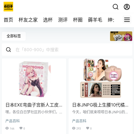
首页
杯友之家
选杯
测评
杯圈
薅羊毛
绅士
视频
全部标签
800-900
日本EXE弯曲子宫新人工皮
日本JNPG极上生腰10代橘玛
肤版飞机杯测评报告
丽电动夹吸倒膜飞机杯测评
嘿，各位白日梦社区的小伙伴们，
今天，咱们就来唠唠日本JNPG的极
我是老白！今天咱们来唠唠这款日
报告
上生腰10代-橘玛丽。这玩意儿可是
产品百科
产品百科
本 EXE 的弯曲子宫新人工皮肤版飞
老白我测评过的一大经典，从包裹
机杯。这款产品号称是模拟真实体
感到刺激度，从耐久度到易清洁
144
0
293
0
验的高手，到底是不是真的呢？跟
度，全方位给你唠唠，让你买得明