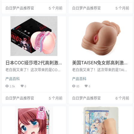
你看看它到底能不能让兄弟们“慢玩”
据、体验、吐槽、钱包警告，统统
白日梦产品推荐官
5 个月前
白日梦产品推荐官
5 个月前
出感情！ ---
给你摆下面，坐稳！
日本COC娅莎塔2代高刺激
美国TAISEN兔女郎高刺激倒
螺旋通道进阶型飞机杯测评
模飞机杯测评报告
老白我又来了！这次带来的是COC
老白我又来了！这次带来的是TAISE
报告
家娅莎塔2代的深度测评——号称
N家的“兔女郎”——一款号称能让老
产品百科
产品百科
“能把哲学家榨干”的螺旋地狱。作为
司机都扶墙而出的高刺激倒模杯。
白日梦社区头号老司机，我特意熬
老白我亲自上阵，从宿舍到居家，
2.5k
0
85
0
了三个通宵，用空了三瓶润滑油，
从新手到老炮，全方位实测，只为
终于把这款“进阶者噩梦”玩明白了。
告诉你：这玩意儿到底是真·骚操
白日梦产品推荐官
5 个月前
白日梦产品推荐官
6 个月前
结论是：它确实不是给新手准备
作，还是纯·营销噱头？看完这篇，
的，但如果你已经厌倦了“温柔乡”，
你要是还犹豫要不要下单，算我
想体验被卷入洗衣机脱水桶的快
输！
感，那就跟老白一起往下看！