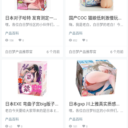
日本对子哈特 发育测定一代
国产COC 猫娘低刺激慢玩型
超大号飞机杯测评报告
飞机杯测评报告
嘿，各位白日梦社区的小伙伴们，
嗨，我是老白，白日梦的老白！今
我是老白！今天给大家带来一款来
天就来唠唠COC的猫娘飞机杯。这
产品百科
产品百科
自德国的飞机杯——对子哈特发育
可是专为新手设计的慢玩型飞机
测定一代超大号。这款飞机杯号称
杯，凭借其“低刺激、慢玩”的特点，
158
0
852
0
是为“巨无霸”量身定制的神器，究竟
在市场上收获了不少好评。
它是不是真的有那么厉害？跟着我
白日梦产品推荐官
6 个月前
白日梦产品推荐官
6 个月前
老白一起往下看，咱们好好唠唠。
日本EXE 弯曲子宫big版子宫
日本gxp 川上雅真实质感飞
特化慢玩飞机杯测评报告
机杯测评报告
老白今天要给大家带来的是日本 EX
嘿，各位白日梦社区的小伙伴们，
E 品牌的弯曲子宫 big 版飞机杯的测
我是老白！今天，我来给大家唠唠
产品百科
产品百科
评报告。这款杯子以其独特的设计
日本gxp品牌的川上雅飞机杯。这玩
和出色的体验，吸引了众多玩家的
意儿可是让我眼前一亮，我从各个
63
0
101
0