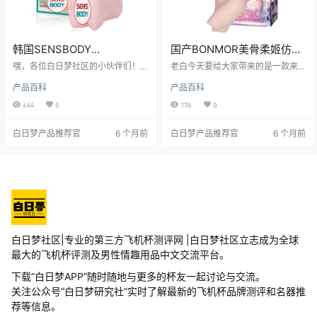
韩国SENSBODY
国产BONMOR美骨柔姬仿真
KangYeon-jin逼真倒模柔软
骨骼二次元大半身飞机杯测
嘿，各位白日梦社区的小伙伴们！
老白今天要给大家带来的是一款来
仿真高包裹感飞机杯测评报
我是老白，今天咱们来唠唠SENSB
评
自BONMOR的飞机杯——美骨柔
产品百科
产品百科
ODY家的KangYeon-jin飞机杯。这
姬。这款产品以其独特的仿真骨骼
告
款产品号称是“朝鲜女二代”，在圈内
设计和二次元风格，吸引了众多爱
644
0
176
0
可是引起了不小的轰动。作为一名
好者。接下来，我就从多个角度为
资深测评师，我必须得好好跟大家
大家详细测评这款飞机杯。
白日梦产品推荐官
6 个月前
白日梦产品推荐官
6 个月前
唠唠这款飞机杯到底怎么样，值不
值得入手。
白日梦社区|专业的第三方飞机杯测评网 |白日梦社区立志成为全球
最大的飞机杯评测及男性情趣用品中文交流平台。
下载“白日梦APP”随时随地与更多的杯友一起讨论与交流。
关注公众号“白日梦研究社”实时了解最新的飞机杯品牌测评和名器推
荐等信息。