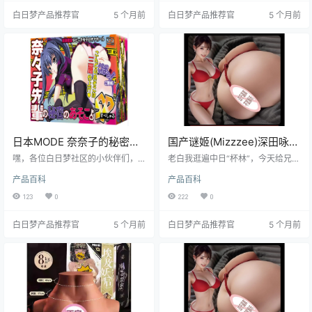
着老白一起往下看，我保证让你收
白，用得舒心。
白日梦产品推荐官
5 个月前
白日梦产品推荐官
5 个月前
获满满！
日本MODE 奈奈子的秘密特
国产谜姬(Mizzzee)深田咏美
别版飞机杯测评报告
阴臀倒模14斤1:1臀部倒模高
嘿，各位白日梦社区的小伙伴们，
老白我逛遍中日“杯林”，今天给兄弟
我是老白！今天咱们来唠唠日本MO
刺激重体型飞机杯测评报告
们端上一记重磅炸弹——谜姬深田
产品百科
产品百科
DE品牌的奈奈子的秘密特别版飞机
咏美14斤阴臀倒模。14斤！没打
杯。这玩意儿可真是让人眼前一
错，比老白大学哲学课本加起来还
123
0
222
0
亮，我可是用了不少心思来测评
沉。它把暗黑女神的腰臀曲线1:1塞
它。接下来，就让我带你深入了解
进你怀里，到底能不能让“手动党”原
白日梦产品推荐官
5 个月前
白日梦产品推荐官
5 个月前
这款飞机杯的方方面面，看看它到
地飞升？且看老白如何拆台——
底值不值得你入手！
不，拆“臀”！ ---