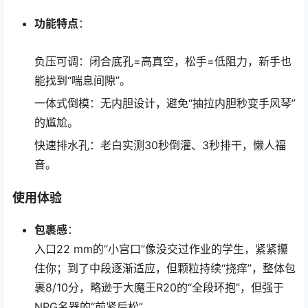
功能特点
：
负压可调：闭合底孔=高真空，松手=低阻力，新手也
能找到“喘息间隙”。
一体式倒模：无内胆设计，避免“抽拉内胆秒变手风琴”
的尴尬。
快速排水孔：老白实测30秒倒灌、3秒排干，懒人福
音。
使用体验
包裹感
：
入口22 mm的“小宫口”像没交过作业的学生，紧紧攥
住你；到了中段逐渐适应，但颗粒持续“挠痒”，整体包
裹8/10分，略逊于大魔王R20的“全段环抱”，但强于
NPG名器的“前紧后松”。