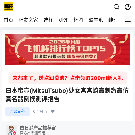
首页
杯友之家
选杯
测评
杯圈
薅羊毛
绅士
视频
来都来了，送点润滑液？点击领取200ml新人礼
日本蜜壶(MitsuTsubo)处女宫宫崎高刺激高仿
真名器倒模测评报告
产品百科
6 个月前
白日梦产品推荐官
官方产品测评组