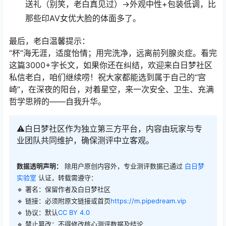
送礼（别笑，老白真见过）→外观中性+包装低调，比
那些印AV女优大脸的体面多了。
最后，老白温馨提示：
“杯”海无涯，适度怡情；用完洗净，远离前列腺炎症。看完
这篇3000+字长文，如果你还在纠结，欢迎来白日梦社区
私信老白，咱们继续唠！祝大家都能选到属于自己的“宫
崎”，在深夜的阳台，对着星空，来一次安全、卫生、充满
哲学思辨的——自我升华。
⚠️白日梦社区作为独立第三方平台，内容由玩家与专
业团队共同维护，确保测评中立客观。
数据透明声明：
除用户原创内容外，专业测评数据已通过
白日梦
实验室
认证，转载需遵守：
🔹 署名：保留作者及
白日梦社区
🔹 链接：必须附原文链接或首页
https://m.pipedream.vip
🔹 协议：默认
CC BY 4.0
🔹 禁止篡改：不得修改核心测评数据及结论