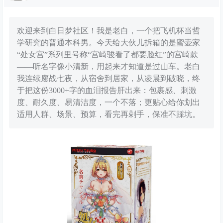
欢迎来到白日梦社区！我是老白，一个把飞机杯当哲
学研究的普通本科男。今天给大伙儿拆箱的是蜜壶家
“处女宫”系列里号称“宫崎骏看了都要脸红”的宫崎款
——听名字像小清新，用起来才知道是过山车。老白
我连续鏖战七夜，从宿舍到居家，从凌晨到破晓，终
于把这份3000+字的血泪报告肝出来：包裹感、刺激
度、耐久度、易清洁度，一个不落；更贴心给你划出
适用人群、场景、预算，看完再剁手，保准不踩坑。