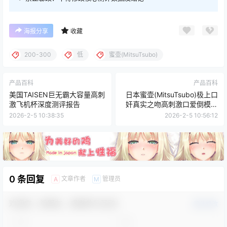
海报分享
收藏
200-300
低
蜜壶(MitsuTsubo)
产品百科
产品百科
美国TAISEN巨无霸大容量高刺
日本蜜壶(MitsuTsubo)极上口
激飞机杯深度测评报告
奸真实之吻高刺激口爱倒模飞
机杯深度测评报告
2026-2-5 10:38:35
2026-2-5 10:56:12
0 条回复
文章作者
管理员
A
M
欢迎您，新朋友，感谢参与互动！
确认修改