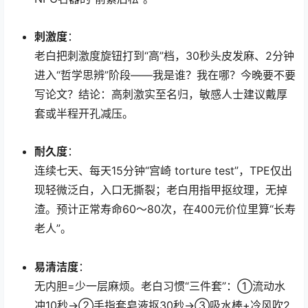
刺激度
：
老白把刺激度旋钮打到“高”档，30秒头皮发麻、2分钟
进入“哲学思辨”阶段——我是谁？我在哪？今晚要不要
写论文？结论：高刺激实至名归，敏感人士建议戴厚
套或半程开孔减压。
耐久度
：
连续七天、每天15分钟“宫崎 torture test”，TPE仅出
现轻微泛白，入口无撕裂；老白用指甲抠纹理，无掉
渣。预计正常寿命60～80次，在400元价位里算“长寿
老人”。
易清洁度
：
无内胆=少一层麻烦。老白习惯“三件套”：①流动水
冲10秒→②手指套皂液抠30秒→③吸水棒+冷风吹2