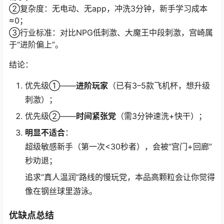
②复杂度：无电动、无app，冲洗3分钟，新手学习成本
≈0；
③行业标准：对比NPG低刺激、大魔王中段刺激，宫崎属
于“进阶偏上”。
结论：
优先级①——
进阶玩家
（已有3–5款飞机杯，想升级
刺激）；
优先级②——
时间紧张党
（需3分钟速洗+快干）；
明显不适合
：
超级敏感新手（第一次<30秒者），会被“宫门+回廊”
秒劝退；
追求“真人温润”路线的慢玩党，本品高颗粒会让你觉得
像在钢丝球里游泳。
优缺点总结