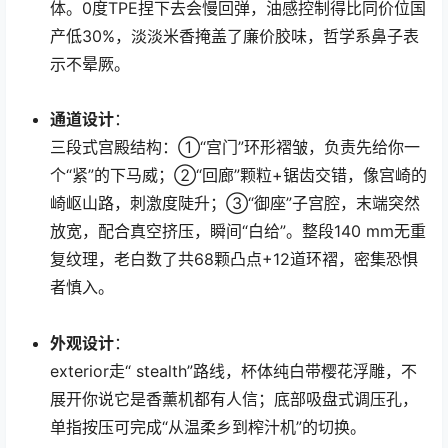
体。0度TPE捏下去会慢回弹，油感控制得比同价位国
产低30%，淡淡米香掩盖了廉价胶味，哲学系鼻子表
示不晕厥。
通道设计
：
三段式宫殿结构：①“宫门”环形褶皱，负责先给你一
个“紧”的下马威；②“回廊”颗粒+锯齿交错，像宫崎的
崎岖山路，刺激度陡升；③“御座”子宫腔，末端突然
放宽，配合真空挤压，瞬间“白给”。整段140 mm无重
复纹理，老白数了共68颗凸点+12道环褶，密集恐惧
者慎入。
外观设计
：
exterior走“ stealth”路线，杯体纯白带樱花浮雕，不
展开你说它是香薰机都有人信；底部吸盘式调压孔，
单指按压可完成“从温柔乡到榨汁机”的切换。