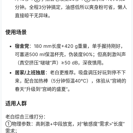
分钟。全程3分钟搞定，油感低所以爽身粉可省，懒人
直接晾干无异味。
使用场景
宿舍党
：180 mm长度+420 g重量，单手握持刚好，
可塞进500 ml保温杯壳，伪装度90%；但高刺激叫声
（真空挤压“啵啵”声）≥50 dB，深夜慎用。
居家/上班独居
：老白更推荐。吸盘调压好玩到停不下
来，配合加热棒（5分钟恒温40℃），体验从“宫崎的
春天”升级到“宫崎的盛夏”。
适用人群
老白综合三维打分：
①物理参数：高刺激+中段放宽，对“敏感度”需求>“长度”
需求；