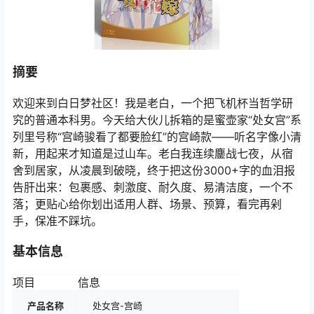
摘要
欢迎来到白日梦社区！我是老白，一个把飞机杯当哲学研
究的普通本科男。今天给大伙儿拆箱的是蜜壶家“处女宫”系
列里号称“宫崎骏看了都要脸红”的宫崎款——听名字像小清
新，用起来才知道是过山车。老白我连续鏖战七夜，从宿
舍到居家，从凌晨到破晓，终于把这份3000+字的血泪报
告肝出来：包裹感、刺激度、耐久度、易清洁度，一个不
落；更贴心给你划出适用人群、场景、预算，看完再剁
手，保准不踩坑。
基本信息
项目
信息
产品名称
处女宫-宫崎