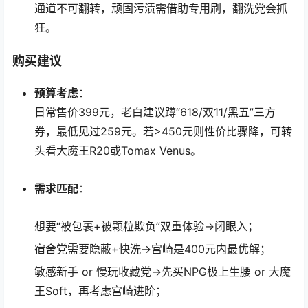
通道不可翻转，顽固污渍需借助专用刷，翻洗党会抓
狂。
购买建议
预算考虑
：
日常售价399元，老白建议蹲“618/双11/黑五”三方
券，最低见过259元。若>450元则性价比骤降，可转
头看大魔王R20或Tomax Venus。
需求匹配
：
想要“被包裹+被颗粒欺负”双重体验→闭眼入；
宿舍党需要隐蔽+快洗→宫崎是400元内最优解；
敏感新手 or 慢玩收藏党→先买NPG极上生腰 or 大魔
王Soft，再考虑宫崎进阶；