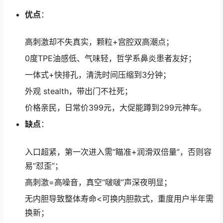
优点
：
高刺激却不失真实，颗粒+宫腔双高潮点；
0度TPE油感低、气味轻，哲学系鼻炎患者友好；
一体式+快排孔，清洗时间压缩到3分钟；
外观 stealth，带出门不社死；
价格亲民，日常价399元，大促能蹲到299元神车。
缺点
：
入口超紧，第一次进入需“瞄准+润滑双倍量”，否则容
易“怼歪”；
高刺激=高噪音，真空“啵啵”声深夜明显；
无内胆导致整体寿命<可换内胆款式，重度用户半年需
换新；