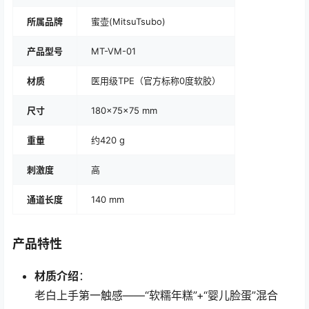
所属品牌
蜜壶(MitsuTsubo)
产品型号
MT-VM-01
材质
医用级TPE（官方标称0度软胶）
尺寸
180×75×75 mm
重量
约420 g
刺激度
高
通道长度
140 mm
产品特性
材质介绍
：
老白上手第一触感——“软糯年糕”+“婴儿脸蛋”混合