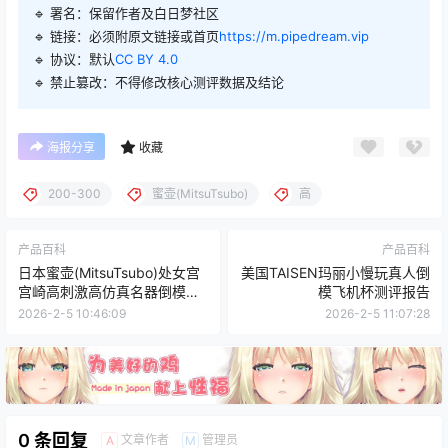
🔹 署名：保留作者及
白日梦社区
🔹 链接：必须附原文链接或首页
https://m.pipedream.vip
🔹 协议：默认
CC BY 4.0
🔹 禁止篡改：不得修改核心测评数据及结论
海报分享
收藏
200-300
蜜壶(MitsuTsubo)
高
产品百科
产品百科
日本蜜壶(MitsuTsubo)处女宫
美国TAISEN玛丽小慢玩真人倒
宫崎高刺激高仿真名器倒模测
模飞机杯测评报告
评报告
2026-2-5 10:46:09
2026-2-5 11:07:28
0 条回复
文章作者
管理员
A
M