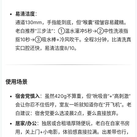
易清洁度
：
通道130mm，手指能到底，但“喉囊”褶皱容易藏精。
老白推荐“三步法”：①温水灌冲5秒→②中性洗液指
抠10秒→③吸水棒+冷风吹干。全程3分钟，比清洗真
实口腔还快，易清洁度8/10。
使用场景
宿舍党慎入
：虽然420g不算重，但“吮吸音”+“高刺激”
会让你忍不住低哼，室友一听就知道你在“开飞机”。老
白建议：宿舍党要么选凌晨2点，要么直接放弃。
居家/办公
：独居或合租墙厚随便玩，老白在自家书房
用，关上门+小电影，体验感直接拉满。出差带也行，