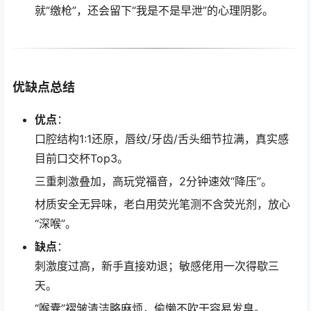
就“缴枪”，还会留下“我是不是早泄”的心理阴影。
优缺点总结
优点
：
口腔结构1:1还原，唇纹/牙齿/舌头细节拉满，真实感
目前口交杯Top3。
三重刺激叠加，高玩党福音，2分钟速效“降压”。
材质安全无异味，老白用荧光笔测不含荧光剂，放心
“深喉”。
缺点
：
刺激度过高，新手直接劝退；敏感佬用一次得歇三
天。
“喉囊”褶皱清洁略麻烦，偷懒不吹干容易发臭。