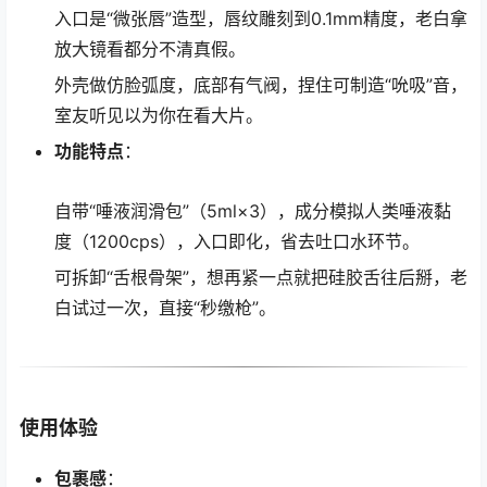
入口是“微张唇”造型，唇纹雕刻到0.1mm精度，老白拿
放大镜看都分不清真假。
外壳做仿脸弧度，底部有气阀，捏住可制造“吮吸”音，
室友听见以为你在看大片。
功能特点
：
自带“唾液润滑包”（5ml×3），成分模拟人类唾液黏
度（1200cps），入口即化，省去吐口水环节。
可拆卸“舌根骨架”，想再紧一点就把硅胶舌往后掰，老
白试过一次，直接“秒缴枪”。
使用体验
包裹感
：