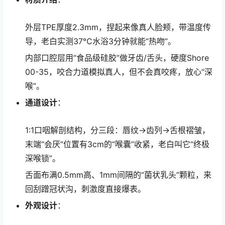
外层TPE厚度2.3mm，捏起来像真人脸颊，带温度传
导，老白实测37℃水浴3分钟就能“热吻”。
内部口腔层用“食品级硅胶”做牙齿/舌头，硬度Shore
00-35，咬合力道模拟真人，但不会真咬疼，放心“深
喉”。
通道设计
：
1:1口咽解剖结构，分三段：唇纹→齿列→舌根褶皱，
末端“会厌”位置有3cm的“喉囊”收紧，老白叫它“终极
深喉锁”。
舌面布满0.5mm高、1mm间隔的“菌状乳头”颗粒，来
回刮蹭冠状沟，刺激度直接爆表。
外观设计
：