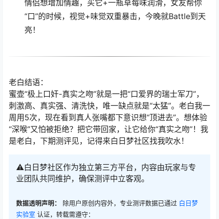
情侣想增加情趣，买它+一瓶草莓味润滑，女友帮你
“口”的时候，视觉+味觉双重暴击，今晚就Battle到天
亮！
老白结语：
蜜壶“极上口奸-真实之吻”就是一把“口爱界的瑞士军刀”，
刺激高、真实强、清洗快，唯一缺点就是“太猛”。老白我一
周用5次，现在看到真人张嘴都下意识想“顶进去”。想体验
“深喉”又怕被拒绝？把它带回家，让它给你“真实之吻”！我
是老白，下期测评见，记得来白日梦社区找我吹水！
⚠️白日梦社区作为独立第三方平台，内容由玩家与专
业团队共同维护，确保测评中立客观。
数据透明声明：
除用户原创内容外，专业测评数据已通过
白日梦
实验室
认证，转载需遵守：