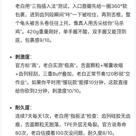
老白用“三指插入法”测试，入口唇瓣先给一圈360°软
包裹，进到齿列段瞬间“咔”一下被咬住，再到舌根，整
个龟头被舌头卷住往上托，像真人用舌尖给你“马杀
鸡”。420g重量刚好，单手握不酸，双手握又能顶到
底，包裹感9/10。
刺激度
：
官方标“高”，老白实测“极高”。舌面颗粒+喉囊收缩
+齿列轻刮，三重Buff叠加，老白正常节奏120秒就“交
作业”。如果你平时用“慢玩款”能撑10分钟，这款直接
给你砍到2分钟，刺激度10/10。
耐久度
：
连续7天每天1次，老白用“指抠法”检查：齿列硅胶无齿
痕，舌面颗粒无脱落，TPE外层无龟裂。官方说寿命
80次，老白估摸着100次没问题，耐久度8/10。