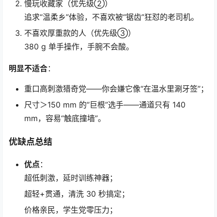
慢玩收藏家（优先级②）
追求“温柔乡”体验，不喜欢被“锯齿”狂怼的老司机。
不喜欢厚重款的人（优先级③）
380 g 单手操作，手腕不会酸。
明显不适合
：
重口高刺激猎奇党——你会嫌它像“在温水里涮牙签”；
尺寸＞150 mm 的“巨根”选手——通道只有 140
mm，容易“触底撞墙”。
优缺点总结
优点
：
超低刺激，延时训练神器；
超轻+贯通，清洗 30 秒搞定；
价格亲民，学生党零压力；