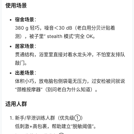
使用场景
宿舍场景
：
380 g 轻巧，噪音＜30 dB（老白用分贝计贴着
测），被子里“ stealth 模式”完全 OK。
居家场景
：
贯通结构，浴室里直接对着水龙头冲，不怕室友排队
敲门。
出差场景
：
体积小巧，放电脑包侧袋毫无压力，过安检被问就说
“颈椎按摩器”（别问老白为什么知道）。
适用人群
新手/早泄训练人群（优先级①）
低刺激+高包裹，帮助建立“脱敏阈值”。