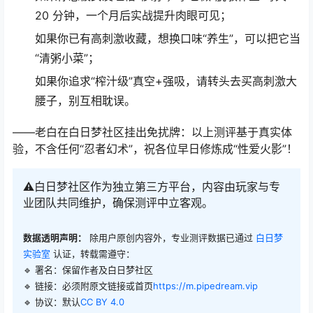
20 分钟，一个月后实战提升肉眼可见；
如果你已有高刺激收藏，想换口味“养生”，可以把它当
“清粥小菜”；
如果你追求“榨汁级”真空+强吸，请转头去买高刺激大
腰子，别互相耽误。
——老白在白日梦社区挂出免扰牌：以上测评基于真实体
验，不含任何“忍者幻术”，祝各位早日修炼成“性爱火影”！
⚠️白日梦社区作为独立第三方平台，内容由玩家与专
业团队共同维护，确保测评中立客观。
数据透明声明：
除用户原创内容外，专业测评数据已通过
白日梦
实验室
认证，转载需遵守：
🔹 署名：保留作者及
白日梦社区
🔹 链接：必须附原文链接或首页
https://m.pipedream.vip
🔹 协议：默认
CC BY 4.0