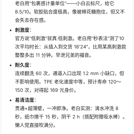
老白用“包裹感计量单位”——小白云标尺，给它
8.5/10。软胶贴合度极高，像被棉花糖抱住，但又不
会失去存在感。
刺激度
：
官方说“低刺激”就真·低刺激。老白用“秒表法”测了10
次平均时长：从插入到交货 18′24″，比用某高刺激款
整整多出 11 分钟。早泄兄弟的福音。
耐久度
：
连续翻洗 60 次，通道入口出现 1.2 mm 小缺口，但
不影响使用。TPE 老化速度中等，预计寿命 120～
150 次，对得起 169 元身价。
易清洁度
：
贯通+超薄壁，一冲即净。老白实测：清水冲洗 8
秒，纸巾擦干 15 秒，阴干 2 h（搭配附赠吸水棒）。
懒人党直接吹满分。