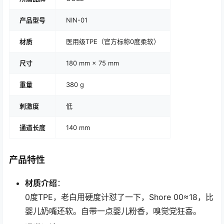
产品型号
NIN-01
材质
医用级TPE（官方标称0度柔软）
尺寸
180 mm × 75 mm
重量
380 g
刺激度
低
通道长度
140 mm
产品特性
材质介绍
：
0度TPE，老白用硬度计怼了一下，Shore 00≈18，比
婴儿奶嘴还软。自带一点婴儿粉香，嗅觉党狂喜。