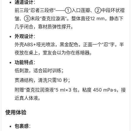
通道设计
：
前三段“忍者三段修”——①入口莲瓣、②中段环状褶
皱、③末段“查克拉漩涡”。整体直径12 mm，静态下
几乎闭合，靠材质弹性撑开。
外观设计
：
外壳ABS+哑光喷涂，黑金配色，正面一个“忍”字，半
夜放在桌上，室友会以为你在练暗器。
功能特点
：
低刺激，适合延时训练；
贯通结构，清洗只需10 秒；
附赠“查克拉润滑液”5 ml×3 包，粘度 450 mPa·s，接
近真人体液。
使用体验
包裹感
：