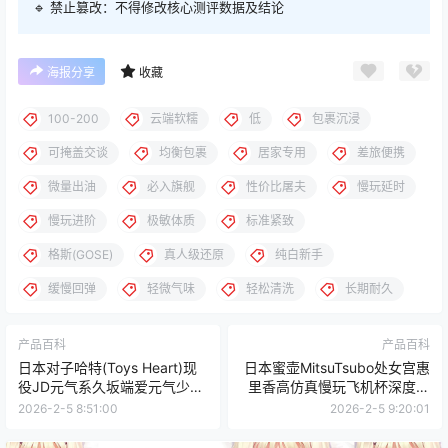
🔹 禁止篡改：不得修改核心测评数据及结论
海报分享
收藏
100-200
云端软糯
低
包裹沉浸
可掩盖交谈
均衡包裹
居家专用
差旅便携
微量出油
必入旗舰
性价比屠夫
慢玩延时
慢玩进阶
极敏体质
标准紧致
格斯(GOSE)
真人级还原
纯白新手
缓慢回弹
轻微气味
轻松清洗
长期耐久
产品百科
产品百科
日本对子哈特(Toys Heart)现
日本蜜壶MitsuTsubo处女宫惠
役JD元气系久坂端爱元气少女
里香高仿真慢玩飞机杯深度测
软萌慢玩款飞机杯测评报告
评报告
2026-2-5 8:51:00
2026-2-5 9:20:01