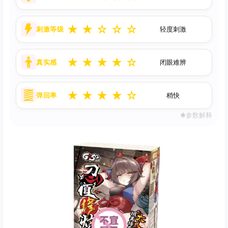
★
★
☆
☆
☆
刺激等级
轻度刺激
★
★
★
★
☆
真实感
闭眼难辨
★
★
★
★
☆
弹回率
稍快
✱参数解释