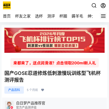
首页
杯友之家
选杯
测评
杯圈
薅羊毛
绅士
视频
来都来了，送点润滑液？点击领取200ml新人礼
国产GOSE忍道修炼低刺激慢玩训练型飞机杯
测评报告
产品百科
5 个月前
白日梦产品推荐官
官方产品测评组