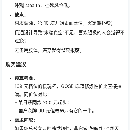
外观 stealth，社死风险低。
缺点
：
材质偏油，第 10 次开始表面泛油，需定期扑粉；
贯通设计导致“末端真空”不足，喜欢强吸的人会觉得不
过瘾；
无备用胶体，磨穿就得整只报废。
购买建议
预算考虑
：
169 元档位的慢玩杯，GOSE 忍道修炼性价比直接拉
满。同价位对比：
– 某日系同款 250 元起步；
– 国产杂牌 99 元但寿命只有它的一半。
需求匹配
：
如果你总被女友吐槽“秒射”，拿它做“脱敏作业”每天