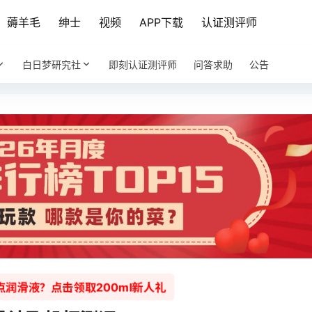
薅羊毛
绅士
视频
APP下载
认证测评师
白日梦研究社
即刻认证测评师
问答求助
公告
润滑液？点击领取200ml新人礼