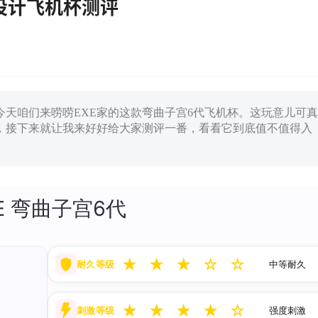
真设计飞机杯测评
天咱们来唠唠EXE家的这款弯曲子宫6代飞机杯。这玩意儿可真
，接下来就让我来好好给大家测评一番，看看它到底值不值得入
E 弯曲子宫6代
★
★
★
☆
☆
耐久等级
中等耐久
★
★
★
★
☆
刺激等级
强度刺激