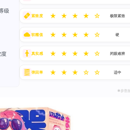
★
★
★
★
☆
紧致度
极限紧致
★
★
★
★
☆
软糯值
硬
★
★
★
★
☆
真实感
闭眼难辨
★
★
★
☆
☆
弹回率
适中
✱参数