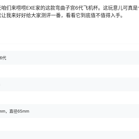
咱们来唠唠EXE家的这款弯曲子宫6代飞机杯。这玩意儿可真是
就让我来好好给大家测评一番，看看它到底值不值得入手。
6代
6
mm，直径65mm