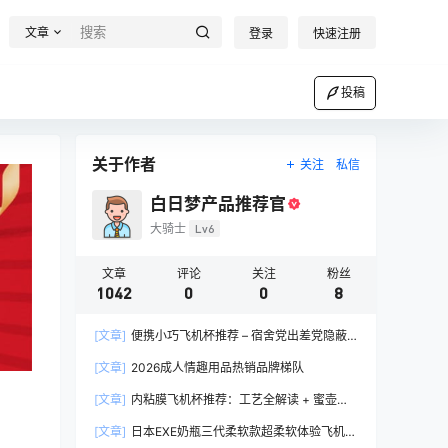
文章
登录
快速注册
投稿
关于作者
关注
私信
白日梦产品推荐官
大骑士
Lv6
文章
评论
关注
粉丝
1042
0
0
8
[文章]
便携小巧飞机杯推荐 – 宿舍党出差党隐蔽
携带完全指南
[文章]
2026成人情趣用品热销品牌梯队
[文章]
内粘膜飞机杯推荐：工艺全解读 + 蜜壶香
织 vs 大魔王 vs NPG 三款横评
[文章]
日本EXE奶瓶三代柔软款超柔软体验飞机杯