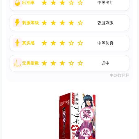
★
★
★
☆
☆
出油率
中等出油
★
★
★
★
☆
刺激等级
强度刺激
★
★
★
☆
☆
真实感
中等仿真
★
★
★
☆
☆
无臭指数
适中
✱参数解释