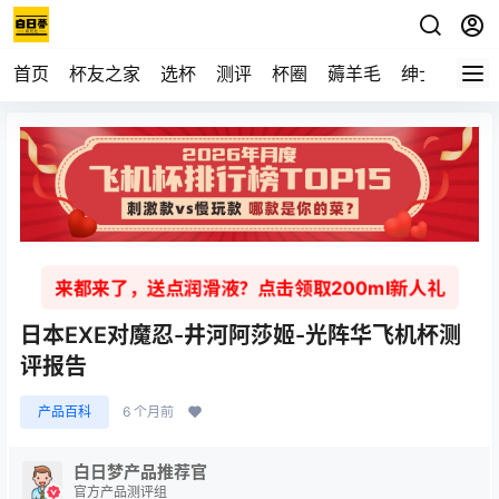
首页
杯友之家
选杯
测评
杯圈
薅羊毛
绅士
视频
来都来了，送点润滑液？点击领取200ml新人礼
日本EXE对魔忍-井河阿莎姬-光阵华飞机杯测
评报告
产品百科
6 个月前
白日梦产品推荐官
官方产品测评组