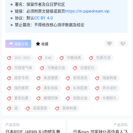
🔹 署名：保留作者及
白日梦社区
🔹 链接：必须附原文链接或首页
https://m.pipedream.vip
🔹 协议：默认
CC BY 4.0
🔹 禁止篡改：不得修改核心测评数据及结论
海报分享
收藏
200-300
EXE
中敏体质
包裹沉浸
可接受气味
可掩盖交谈
合理定价
居家专用
差旅便携
常规清洗
强度刺激
强烈推荐
柔软亲肤
标准肌理
熟手进阶
紧密包裹
缓慢回弹
轻度出油
长期耐久
高
高度紧致
高爽刺激
产品百科
产品百科
日本RIDE JAPAN RJ肉壁乱舞
日本gxp 邻家妹仆高仿真人飞