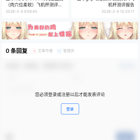
（肉穴位柔软）飞机杯测评报
机杯测评报告
告
2026-2-4 9:59:45
2026-2-4 10:25:11
0 条回复
文章作者
管理员
A
M
欢迎您，新朋友，感谢参与互动！
确认修改
您必须登录或注册以后才能发表评论
登录
提交