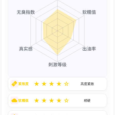
★
★
★
★
☆
紧致度
高度紧致
★
★
★
★
☆
软糯值
稍硬