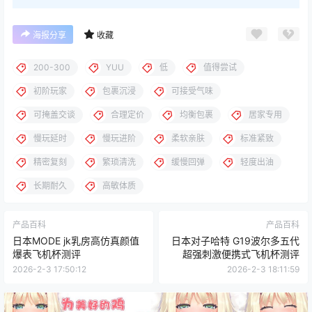
海报分享
收藏
200-300
YUU
低
值得尝试
初阶玩家
包裹沉浸
可接受气味
可掩盖交谈
合理定价
均衡包裹
居家专用
慢玩延时
慢玩进阶
柔软亲肤
标准紧致
精密复刻
繁琐清洗
缓慢回弹
轻度出油
长期耐久
高敏体质
产品百科
产品百科
日本MODE jk乳房高仿真颜值
日本对子哈特 G19波尔多五代
爆表飞机杯测评
超强刺激便携式飞机杯测评
2026-2-3 17:50:12
2026-2-3 18:11:59