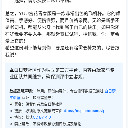
选择，偶尔换换口味也不错。
总之，YUU宫花青春版是一款非常出色的飞机杯。它的颜
值高、手感好、便携性强，而且价格亲民。无论是新手还
是老司机，都能从它身上找到属于自己的快乐。如果你还
在犹豫要不要入手，那就赶紧试试吧，相信我，你一定会
爱上它的！
希望这份测评能帮到你，要是还有啥需要补充的，尽管跟
我说！
⚠️白日梦社区作为独立第三方平台，内容由玩家与专
业团队共同维护，确保测评中立客观。
数据透明声明：
除用户原创内容外，专业测评数据已通过
白日梦
实验室
认证，转载需遵守：
🔹 署名：保留作者及
白日梦社区
🔹 链接：必须附原文链接或首页
https://m.pipedream.vip
🔹 协议：默认
CC BY 4.0
🔹 禁止篡改：不得修改核心测评数据及结论