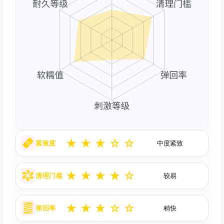
★
★
★
☆
☆
紧致度
中度紧致
★
★
★
★
☆
清理门槛
较易
★
★
★
☆
☆
弹回率
稍快