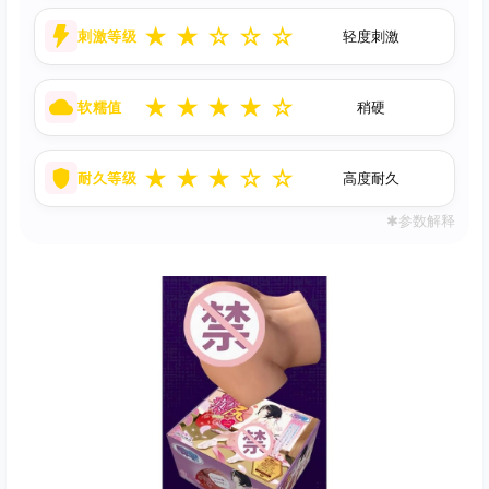
★
★
☆
☆
☆
刺激等级
轻度刺激
★
★
★
★
☆
软糯值
稍硬
★
★
★
☆
☆
耐久等级
高度耐久
✱参数解释