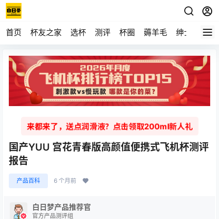
首页
杯友之家
选杯
测评
杯圈
薅羊毛
绅士
视频
来都来了，送点润滑液？点击领取200ml新人礼
国产YUU 宫花青春版高颜值便携式飞机杯测评
报告
产品百科
6 个月前
白日梦产品推荐官
官方产品测评组