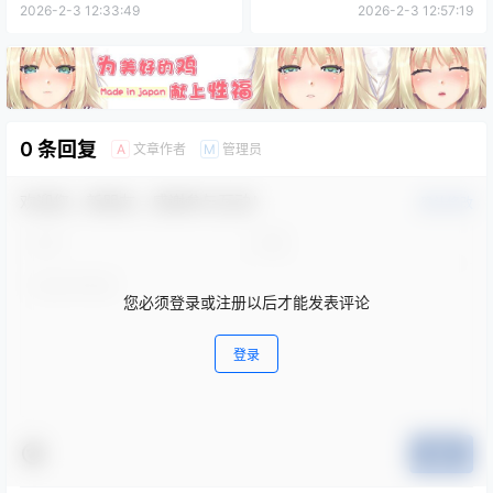
2026-2-3 12:33:49
2026-2-3 12:57:19
0 条回复
文章作者
管理员
A
M
欢迎您，新朋友，感谢参与互动！
确认修改
您必须登录或注册以后才能发表评论
登录
提交