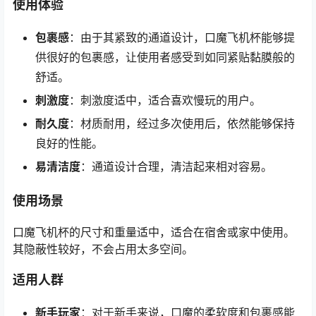
使用体验
包裹感
：由于其紧致的通道设计，口魔飞机杯能够提
供很好的包裹感，让使用者感受到如同紧贴黏膜般的
舒适。
刺激度
：刺激度适中，适合喜欢慢玩的用户。
耐久度
：材质耐用，经过多次使用后，依然能够保持
良好的性能。
易清洁度
：通道设计合理，清洁起来相对容易。
使用场景
口魔飞机杯的尺寸和重量适中，适合在宿舍或家中使用。
其隐蔽性较好，不会占用太多空间。
适用人群
新手玩家
：对于新手来说，口魔的柔软度和包裹感能