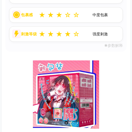
★
★
★
☆
☆
包裹感
中度包裹
★
★
★
★
☆
刺激等级
强度刺激
✱参数解释