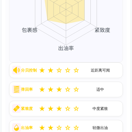
★
★
☆
☆
☆
分贝控制
近距离可闻
★
★
★
☆
☆
弹回率
适中
★
★
★
☆
☆
紧致度
中度紧致
★
★
☆
☆
☆
出油率
轻微出油