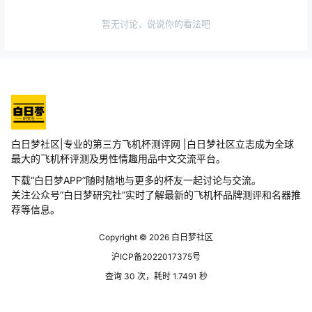
暂无讨论，说说你的看法吧
白日梦社区|专业的第三方飞机杯测评网 |白日梦社区立志成为全球
最大的飞机杯评测及男性情趣用品中文交流平台。
下载“白日梦APP”随时随地与更多的杯友一起讨论与交流。
关注公众号“白日梦研究社”实时了解最新的飞机杯品牌测评和名器推
荐等信息。
Copyright © 2026
白日梦社区
沪ICP备2022017375号
查询 30 次，耗时 1.7491 秒