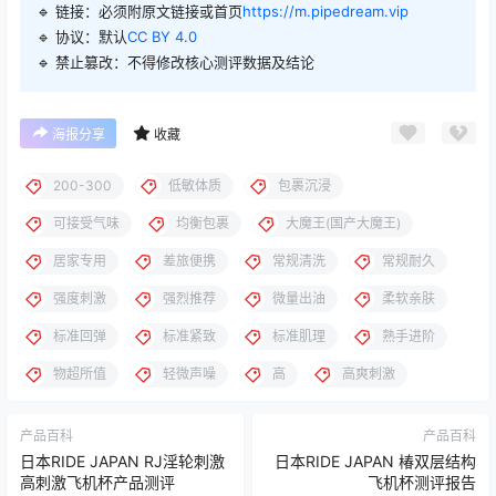
🔹 链接：必须附原文链接或首页
https://m.pipedream.vip
🔹 协议：默认
CC BY 4.0
🔹 禁止篡改：不得修改核心测评数据及结论
海报分享
收藏
200-300
低敏体质
包裹沉浸
可接受气味
均衡包裹
大魔王(国产大魔王)
居家专用
差旅便携
常规清洗
常规耐久
强度刺激
强烈推荐
微量出油
柔软亲肤
标准回弹
标准紧致
标准肌理
熟手进阶
物超所值
轻微声噪
高
高爽刺激
产品百科
产品百科
日本RIDE JAPAN RJ淫轮刺激
日本RIDE JAPAN 椿双层结构
高刺激飞机杯产品测评
飞机杯测评报告