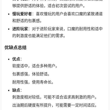
够提供舒适的体验，适合初次尝试的用户。
慢玩爱好者
：喜欢慢玩的用户会喜欢口魔的紧致通道
和舒适的包裹感。
进阶玩家
：对于进阶玩家来说，口魔的耐用性和适中
的刺激度也能满足他们的需求。
优缺点总结
优点
：
软度适中，适合多种用户。
包裹感强，体验舒适。
耐用性强，使用寿命长。
缺点
：
刺激度相对较低，可能不适合追求高刺激的用户。
出油期后硬度有所提升，可能需要一定时间适应。