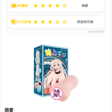
★
★
★
★
☆
软糯值
稍硬
★
★
★
☆
☆
分贝控制
同房间可闻
✱参数解释
摘要