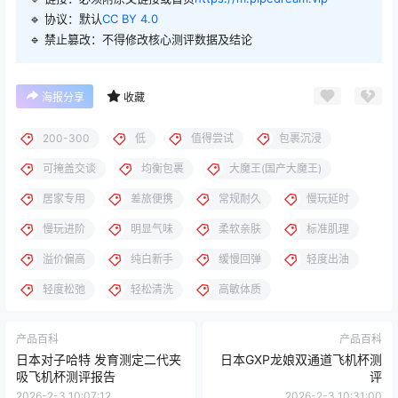
🔹 协议：默认
CC BY 4.0
🔹 禁止篡改：不得修改核心测评数据及结论
海报分享
收藏
200-300
低
值得尝试
包裹沉浸
可掩盖交谈
均衡包裹
大魔王(国产大魔王)
居家专用
差旅便携
常规耐久
慢玩延时
慢玩进阶
明显气味
柔软亲肤
标准肌理
溢价偏高
纯白新手
缓慢回弹
轻度出油
轻度松弛
轻松清洗
高敏体质
产品百科
产品百科
日本对子哈特 发育测定二代夹
日本GXP龙娘双通道飞机杯测
吸飞机杯测评报告
评
2026-2-3 10:07:12
2026-2-3 10:31:00