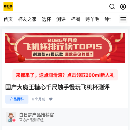
首页
杯友之家
选杯
测评
杯圈
薅羊毛
绅士
视频
来都来了，送点润滑液？点击领取200ml新人礼
国产大魔王糖心千尺触手慢玩飞机杯测评
产品百科
6 个月前
白日梦产品推荐官
官方产品测评组