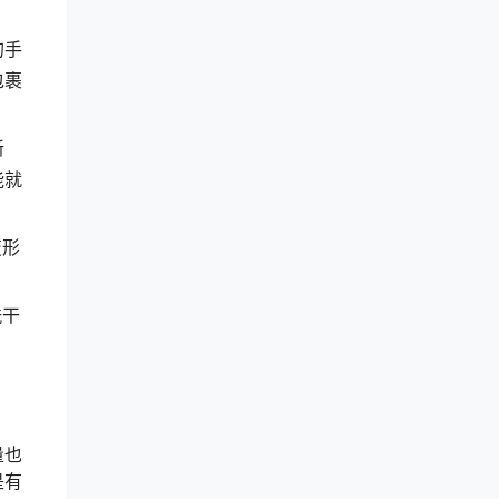
的手
包裹
新
能就
变形
洗干
量也
是有