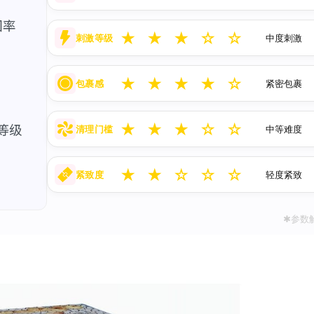
★
★
★
☆
☆
刺激等级
中度刺激
★
★
★
★
☆
包裹感
紧密包裹
★
★
★
☆
☆
清理门槛
中等难度
★
★
☆
☆
☆
紧致度
轻度紧致
✱参数