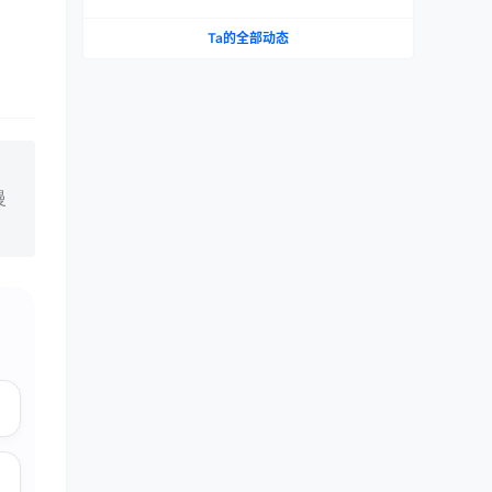
织 vs 大魔王 vs NPG 三款横评
Ta的全部动态
慢