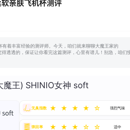
ft柔软亲肤飞机杯测评
杯有着丰富经验的测评师。今天，咱们就来聊聊大魔王家的
可是研究得透透的，保证让你看完这篇测评，心里有谱儿！别急，咱们
王) SHINIO女神 soft
★
★
★
★
☆
无臭指数
强烈气味
★
★
★
☆
☆
弹回率
适中