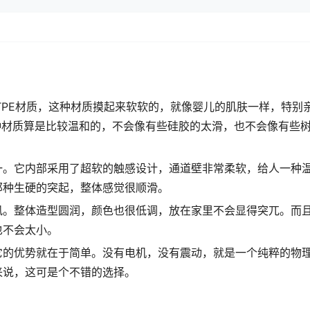
用的是TPE材质，这种材质摸起来软软的，就像婴儿的肌肤一样，特别
种材质算是比较温和的，不会像有些硅胶的太滑，也不会像有些
一。它内部采用了超软的触感设计，通道壁非常柔软，给人一种
那种生硬的突起，整体感觉很顺滑。
风。整体造型圆润，颜色也很低调，放在家里不会显得突兀。而
也不会太小。
它的优势就在于简单。没有电机，没有震动，就是一个纯粹的物
来说，这可是个不错的选择。