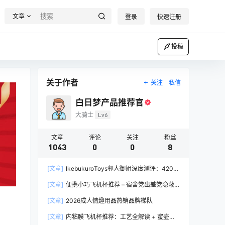
文章
登录
快速注册
投稿
关于作者
关注
私信
白日梦产品推荐官
大骑士
Lv6
文章
评论
关注
粉丝
1043
0
0
8
[文章]
IkebukuroToys邻人御姐深度测评：420g
慢玩款推荐，二次元入门玩家的白月光
[文章]
便携小巧飞机杯推荐 – 宿舍党出差党隐蔽
携带完全指南
[文章]
2026成人情趣用品热销品牌梯队
[文章]
内粘膜飞机杯推荐：工艺全解读 + 蜜壶香