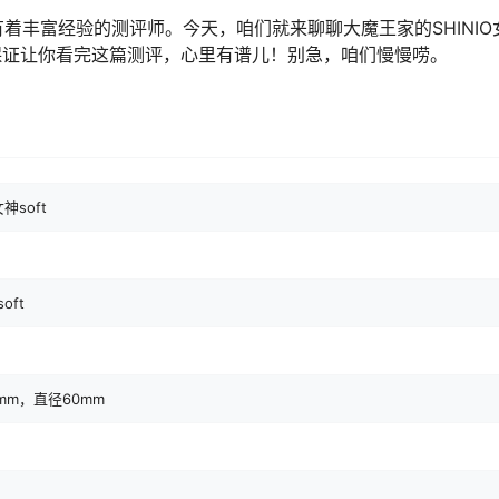
着丰富经验的测评师。今天，咱们就来聊聊大魔王家的SHINIO
，保证让你看完这篇测评，心里有谱儿！别急，咱们慢慢唠。
女神soft
soft
mm，直径60mm