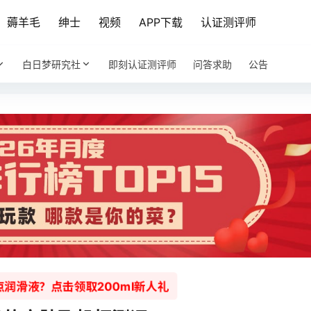
薅羊毛
绅士
视频
APP下载
认证测评师
白日梦研究社
即刻认证测评师
问答求助
公告
润滑液？点击领取200ml新人礼