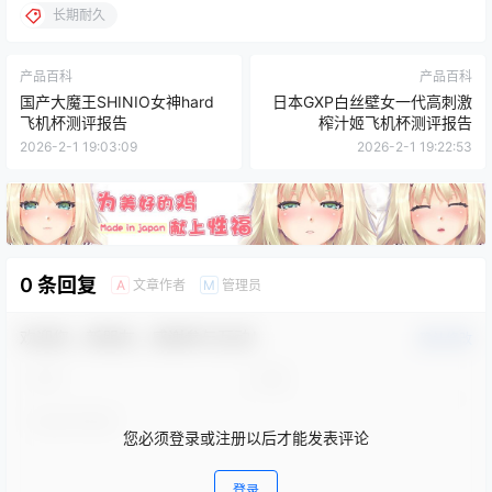
长期耐久
产品百科
产品百科
国产大魔王SHINIO女神hard
日本GXP白丝壁女一代高刺激
飞机杯测评报告
榨汁姬飞机杯测评报告
2026-2-1 19:03:09
2026-2-1 19:22:53
0 条回复
文章作者
管理员
A
M
欢迎您，新朋友，感谢参与互动！
确认修改
您必须登录或注册以后才能发表评论
登录