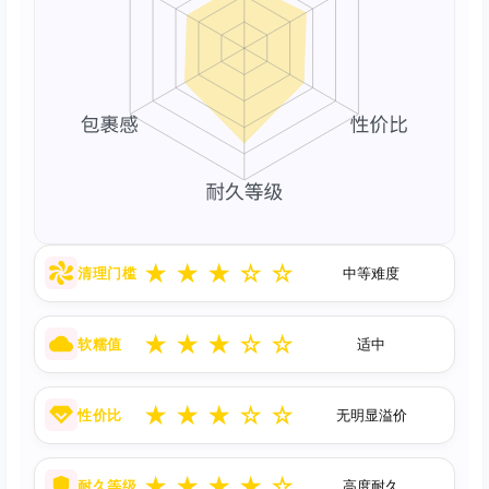
★
★
★
☆
☆
清理门槛
中等难度
★
★
★
☆
☆
软糯值
适中
★
★
★
☆
☆
性价比
无明显溢价
★
★
★
★
☆
耐久等级
高度耐久