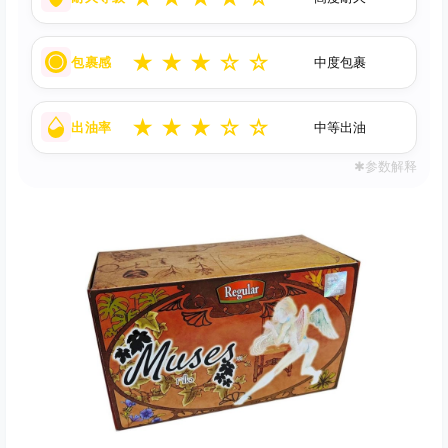
★
★
★
☆
☆
包裹感
中度包裹
★
★
★
☆
☆
出油率
中等出油
✱参数解释