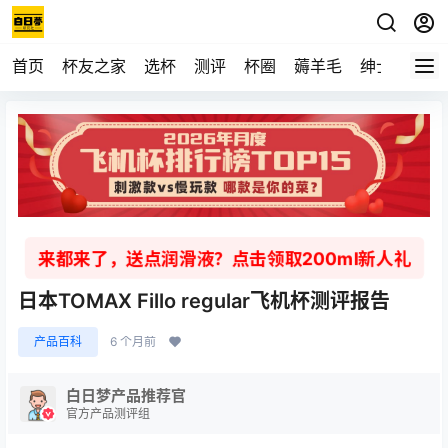
首页
杯友之家
选杯
测评
杯圈
薅羊毛
绅士
视频
来都来了，送点润滑液？点击领取200ml新人礼
日本TOMAX Fillo regular飞机杯测评报告
产品百科
6 个月前
白日梦产品推荐官
官方产品测评组