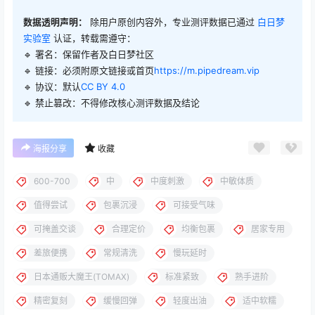
数据透明声明：
除用户原创内容外，专业测评数据已通过
白日梦
实验室
认证，转载需遵守：
🔹 署名：保留作者及
白日梦社区
🔹 链接：必须附原文链接或首页
https://m.pipedream.vip
🔹 协议：默认
CC BY 4.0
🔹 禁止篡改：不得修改核心测评数据及结论
海报分享
收藏
600-700
中
中度刺激
中敏体质
值得尝试
包裹沉浸
可接受气味
可掩盖交谈
合理定价
均衡包裹
居家专用
差旅便携
常规清洗
慢玩延时
日本通贩大魔王(TOMAX)
标准紧致
熟手进阶
精密复刻
缓慢回弹
轻度出油
适中软糯