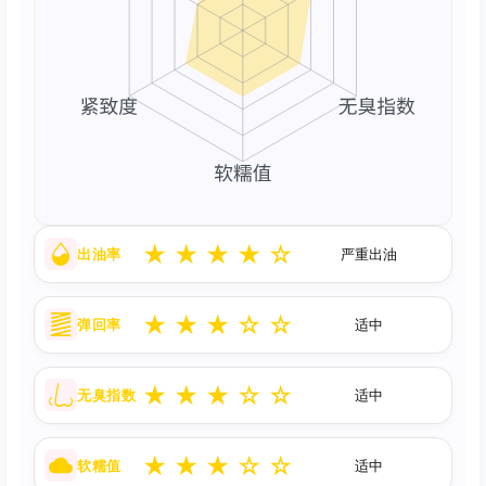
★
★
★
★
☆
出油率
严重出油
★
★
★
☆
☆
弹回率
适中
★
★
★
☆
☆
无臭指数
适中
★
★
★
☆
☆
软糯值
适中