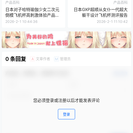
产品百科
产品百科
日本对子哈特瑜伽少女二次元
日本GXP超顺从女仆一代超大
倒模飞机杯高刺激体验产品测
躯干设计飞机杯测评报告
评报告
2026-2-1 10:44:36
2026-2-1 11:10:42
0 条回复
文章作者
管理员
A
M
欢迎您，新朋友，感谢参与互动！
确认修改
您必须登录或注册以后才能发表评论
登录