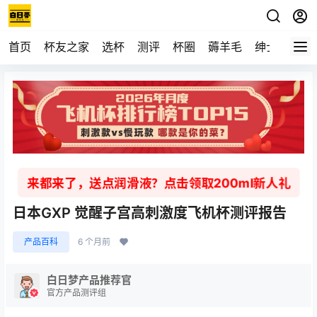
首页
杯友之家
选杯
测评
杯圈
薅羊毛
绅士
视频
来都来了，送点润滑液？点击领取200ml新人礼
日本GXP 觉醒子宫高刺激度飞机杯测评报告
产品百科
6 个月前
白日梦产品推荐官
官方产品测评组