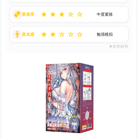
★
★
★
☆
☆
紧致度
中度紧致
★
★
☆
☆
☆
真实感
勉强模拟
✱参数解释