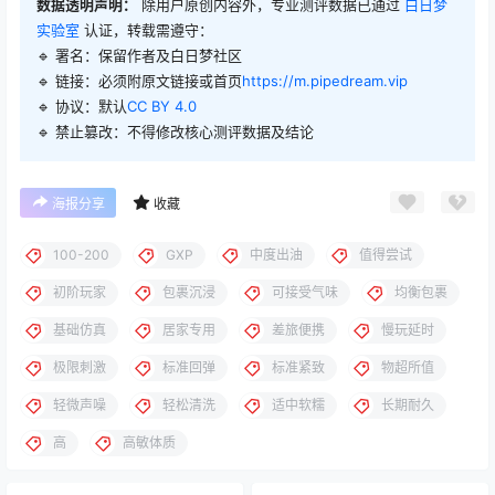
数据透明声明：
除用户原创内容外，专业测评数据已通过
白日梦
实验室
认证，转载需遵守：
🔹 署名：保留作者及
白日梦社区
🔹 链接：必须附原文链接或首页
https://m.pipedream.vip
🔹 协议：默认
CC BY 4.0
🔹 禁止篡改：不得修改核心测评数据及结论
海报分享
收藏
100-200
GXP
中度出油
值得尝试
初阶玩家
包裹沉浸
可接受气味
均衡包裹
基础仿真
居家专用
差旅便携
慢玩延时
极限刺激
标准回弹
标准紧致
物超所值
轻微声噪
轻松清洗
适中软糯
长期耐久
高
高敏体质