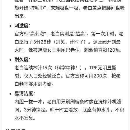
旋开始“拧毛巾”，末端吸盘一吸，老白差点把腰间盘吸
出来。
刺激度
：
官方标“高刺激”，老白实测是“超高”。第一次用时，老
白坚持了3分28秒（别笑，计时了）。调压阀开到最
大时，像被魅魔女王用尾巴卷住，刺激值直飙120%。
耐久度
：
老白连续榨汁15次（科学精神！），TPE无明显撕
裂，仅入口处轻微泛白。官方宣称可用200次，按老
白频率够用到考研。
易清洁度
：
内胆一拔一冲，老白用牙刷刷棱条时像在洗榨汁机滤
网，3分钟搞定。晾干时立着放，底座有排水孔，不积
水不发臭。