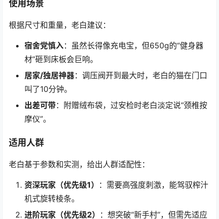
使用场景
根据尺寸和重量，老白建议：
宿舍党慎入
：虽然长得像充电宝，但650g的“健身器
材”砸到床板会巨响。
居家/独居神器
：调压阀开到最大时，老白的猫在门口
叫了10分钟。
出差可带
：附赠绒布袋，过安检时老白淡定说“颈椎按
摩仪”。
适用人群
老白基于参数和实测，给出人群适配性：
资深玩家（优先级1）
：需要高强度刺激，能驾驭榨汁
机式旋转棱条。
进阶玩家（优先级2）
：想突破“新手村”，但需先适应