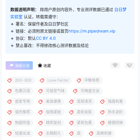
数据透明声明：
除用户原创内容外，专业测评数据已通过
白日梦
实验室
认证，转载需遵守：
🔹 署名：保留作者及
白日梦社区
🔹 链接：必须附原文链接或首页
https://m.pipedream.vip
🔹 协议：默认
CC BY 4.0
🔹 禁止篡改：不得修改核心测评数据及结论
海报分享
收藏
200-300
Love Factor
中敏体质
包裹沉浸
可接受气味
可掩盖交谈
居家专用
差旅便携
常规清洗
强度刺激
强烈推荐
极限紧致
柔软亲肤
熟手进阶
物超所值
精密复刻
紧密包裹
缓慢回弹
轻度出油
长期耐久
高
高爽刺激