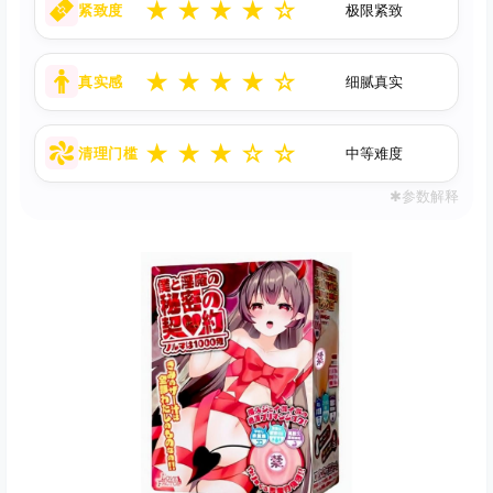
★
★
★
★
☆
紧致度
极限紧致
★
★
★
★
☆
真实感
细腻真实
★
★
★
☆
☆
清理门槛
中等难度
✱参数解释