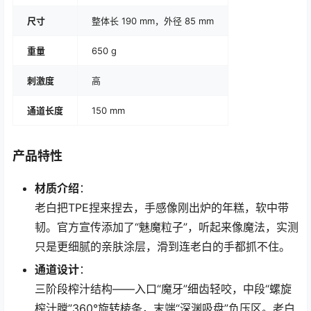
尺寸
整体长 190 mm，外径 85 mm
重量
650 g
刺激度
高
通道长度
150 mm
产品特性
材质介绍
：
老白把TPE捏来捏去，手感像刚出炉的年糕，软中带
韧。官方宣传添加了“魅魔粒子”，听起来像魔法，实测
只是更细腻的亲肤涂层，滑到连老白的手都抓不住。
通道设计
：
三阶段榨汁结构——入口“魔牙”细齿轻咬，中段“螺旋
榨汁膛”360°旋转棱条，末端“深渊吸盘”负压区。老白