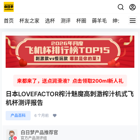
首页
杯友之家
选杯
测评
杯圈
薅羊毛
绅士
视频
来都来了，送点润滑液？点击领取200ml新人礼
日本LOVEFACTOR榨汁魅魔高刺激榨汁机式飞
机杯测评报告
产品百科
6 个月前
白日梦产品推荐官
官方产品测评组