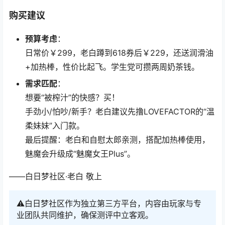
购买建议
预算考虑
：
日常价￥299，老白蹲到618券后￥229，还送润滑油
+加热棒，性价比起飞。学生党可攒两周奶茶钱。
需求匹配
：
想要“被榨汁”的快感？买！
手劲小/怕吵/新手？老白建议先撸LOVEFACTOR的“温
柔妹妹”入门款。
最后提醒：老白和自慰太郎亲测，搭配加热棒使用，
魅魔会升级成“魅魔女王Plus”。
——白日梦社区·老白 敬上
⚠️白日梦社区作为独立第三方平台，内容由玩家与专
业团队共同维护，确保测评中立客观。