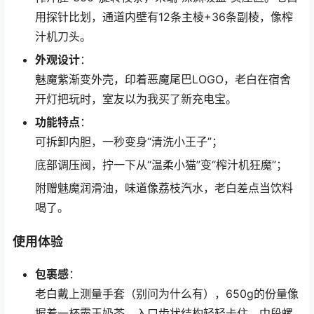
用探针比划，通道内壁有12条主棱+36条副棱，像榨
汁机刀头。
外观设计
：
魅魔紫渐变外壳，印着恶魔尾巴LOGO，老白在宿舍
开灯把玩时，室友以为我买了新充电宝。
功能特点
：
可拆卸内胆，一秒变身“清洗小王子”；
底部调压阀，拧一下从“温柔小猫”变“榨汁机狂魔”；
附赠魅魔润滑油，味道像荔枝汽水，老白差点当饮料
喝了。
使用体验
包裹感
：
老白戴上测量手套（别问为什么有），650g的份量像
握着一杯霸王奶茶。入口齿状结构轻轻卡住，中段螺