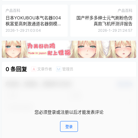
产品百科
产品百科
日本YOKUBOU本气名器004
国产杯多多绅士元气刷粉色仿
枫富爱高刺激通道名器倒模飞
真款飞机杯测评报告
机杯测评报告
2026-1-29 21:03:04
2026-1-29 21:24:57
0 条回复
文章作者
管理员
A
M
欢迎您，新朋友，感谢参与互动！
确认修改
您必须登录或注册以后才能发表评论
登录