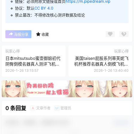
🔹 链接：必须附原文链接或首页
https://m.pipedream.vip
🔹 协议：默认
CC BY 4.0
🔹 禁止篡改：不得修改核心测评数据及结论
海报分享
收藏
玩家心得
玩家心得
日本mitsutsubo蜜壶御姐初代
美国taisen屁股系列蒂芙妮飞
阴臀倒模名器真人测评飞机杯
机杯推荐名器真人倒模飞机杯
推荐
测评
2026-1-26 13:15:57
2026-1-26 13:40:40
0 条回复
文章作者
管理员
A
M
欢迎您，新朋友，感谢参与互动！
确认修改