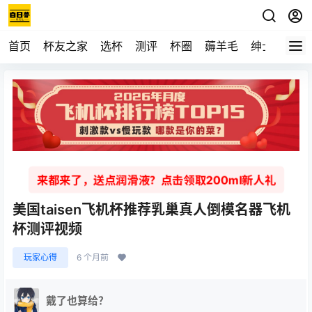
首页
杯友之家
选杯
测评
杯圈
薅羊毛
绅士
视频
来都来了，送点润滑液？点击领取200ml新人礼
美国taisen飞机杯推荐乳巢真人倒模名器飞机
杯测评视频
玩家心得
6 个月前
戴了也算给？