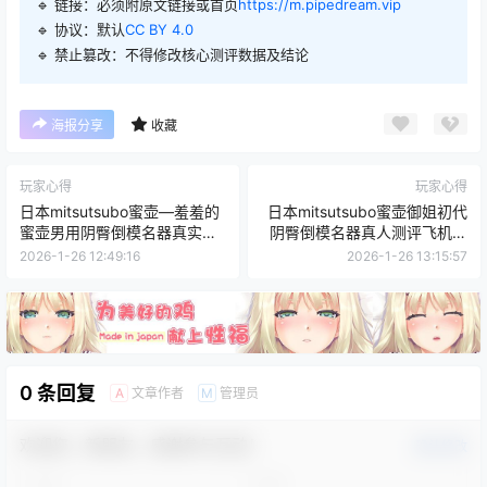
🔹 链接：必须附原文链接或首页
https://m.pipedream.vip
🔹 协议：默认
CC BY 4.0
🔹 禁止篡改：不得修改核心测评数据及结论
海报分享
收藏
玩家心得
玩家心得
日本mitsutsubo蜜壶—羞羞的
日本mitsutsubo蜜壶御姐初代
蜜壶男用阴臀倒模名器真实飞
阴臀倒模名器真人测评飞机杯
机杯测评
推荐
2026-1-26 12:49:16
2026-1-26 13:15:57
0 条回复
文章作者
管理员
A
M
欢迎您，新朋友，感谢参与互动！
确认修改