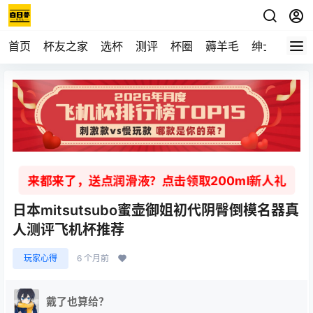
首页
杯友之家
选杯
测评
杯圈
薅羊毛
绅士
视频
来都来了，送点润滑液？点击领取200ml新人礼
日本mitsutsubo蜜壶御姐初代阴臀倒模名器真
人测评飞机杯推荐
玩家心得
6 个月前
戴了也算给？