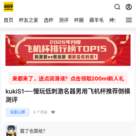
首页
杯友之家
选杯
测评
杯圈
薅羊毛
绅士
视频
来都来了，送点润滑液？点击领取200ml新人礼
kukiS1—-慢玩低刺激名器男用飞机杯推荐倒模
测评
玩家心得
6 个月前
戴了也算给？