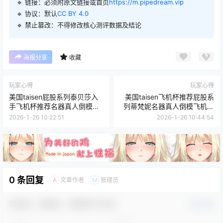
🔹 链接：必须附原文链接或首页
https://m.pipedream.vip
🔹 协议：默认
CC BY 4.0
🔹 禁止篡改：不得修改核心测评数据及结论
海报分享
收藏
玩家心得
玩家心得
美国taisen屁股系列泰贝莎入
美国taisen飞机杯推荐屁股系
手飞机杯推荐名器真人倒模飞
列蒂梵妮名器真人倒模飞机杯
机杯测评
测评
2026-1-26 10:22:51
2026-1-26 10:44:54
0 条回复
文章作者
管理员
A
M
欢迎您，新朋友，感谢参与互动！
确认修改