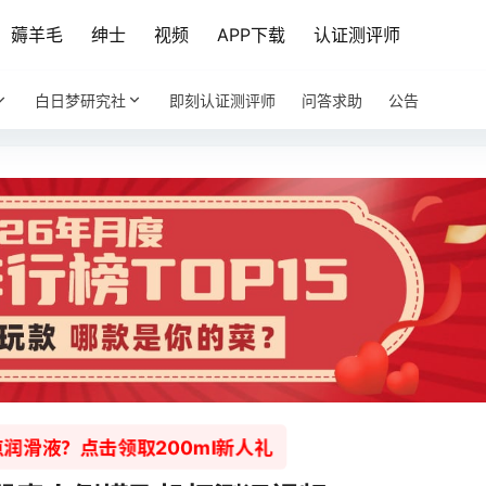
薅羊毛
绅士
视频
APP下载
认证测评师
白日梦研究社
即刻认证测评师
问答求助
公告
润滑液？点击领取200ml新人礼