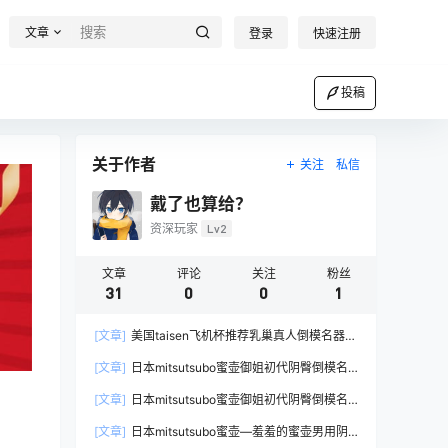
文章
登录
快速注册
投稿
关于作者
关注
私信
戴了也算给？
资深玩家
Lv2
文章
评论
关注
粉丝
31
0
0
1
[文章]
美国taisen飞机杯推荐乳巢真人倒模名器飞
机杯测评视频
[文章]
日本mitsutsubo蜜壶御姐初代阴臀倒模名
器真人测评飞机杯推荐
[文章]
日本mitsutsubo蜜壶御姐初代阴臀倒模名
器真人测评飞机杯推荐
[文章]
日本mitsutsubo蜜壶—羞羞的蜜壶男用阴