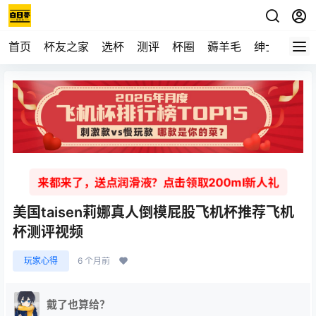
首页
杯友之家
选杯
测评
杯圈
薅羊毛
绅士
视频
来都来了，送点润滑液？点击领取200ml新人礼
美国taisen莉娜真人倒模屁股飞机杯推荐飞机
杯测评视频
玩家心得
6 个月前
戴了也算给？