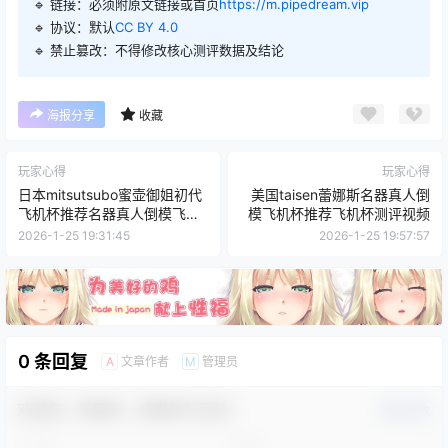
🔹 链接：必须附原文链接或首页
https://m.pipedream.vip
🔹 协议：默认
CC BY 4.0
🔹 禁止篡改：不得修改核心测评数据及结论
海报分享
收藏
玩家心得
玩家心得
日本mitsutsubo蜜壶御姐初代
美国taisen蕾娜斯名器真人倒
飞机杯推荐名器真人倒模飞机
模飞机杯推荐飞机杯测评视频
杯图文测评
2026-1-25 19:31:45
2026-1-25 19:57:57
0 条回复
文章作者
管理员
A
M
欢迎您，新朋友，感谢参与互动！
确认修改