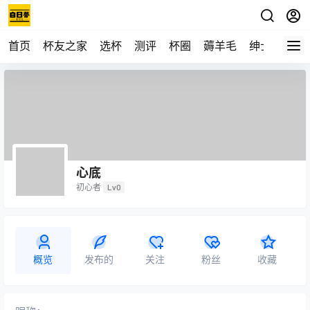
首页
杯友之家
选杯
测评
杯圈
薅羊毛
绅士
视频
心底
初心者
Lv0
概览
发布的
关注
粉丝
收藏