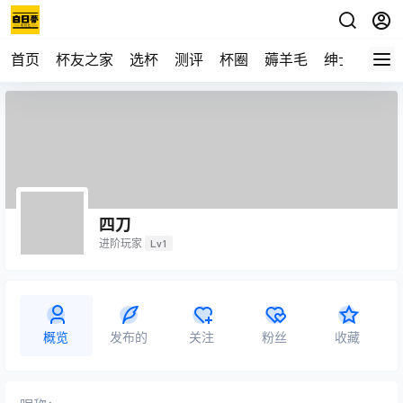
首页
杯友之家
选杯
测评
杯圈
薅羊毛
绅士
视频
四刀
进阶玩家
Lv1
概览
发布的
关注
粉丝
收藏