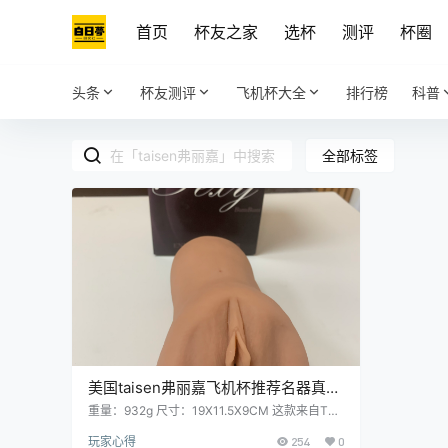
首页
杯友之家
选杯
测评
杯圈
头条
杯友测评
飞机杯大全
排行榜
科普
全部标签
美国taisen弗丽嘉飞机杯推荐名器真人
倒模飞机杯图文测评
重量：932g 尺寸：19X11.5X9CM 这款来自TAI
SEN的名器，来头可不小。这款弗丽嘉，在我第
玩家心得
254
0
一次打开的时候，仿佛头顶有一束光，一位绝美