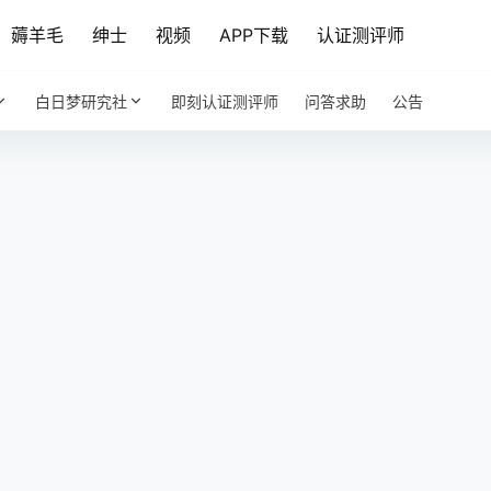
薅羊毛
绅士
视频
APP下载
认证测评师
白日梦研究社
即刻认证测评师
问答求助
公告