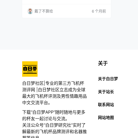
的金发大眼女神降临在我的面前一般。 加上TAI
SEN一如既往的逼真技术，这看起来就不是一款
戴了不算给
6 个月前
简简单单的飞机杯，而是一款艺术品啊，一座通
往快乐天堂的桥梁。 初次拿到的时候，软软的，
肉感也是不错，像极了女神那Q弹的肌肤，让我
的DD不经意间为之一颤。连摸一下反应…
关于
关于白日梦
白日梦社区|专业的第三方飞机杯
测评网 |白日梦社区立志成为全球
关于站长
最大的飞机杯评测及男性情趣用品
中文交流平台。
联系网站
下载“白日梦APP”随时随地与更多
网站地图
的杯友一起讨论与交流。
关注公众号“白日梦研究社”实时了
解最新的飞机杯品牌测评和名器推
荐等信息。