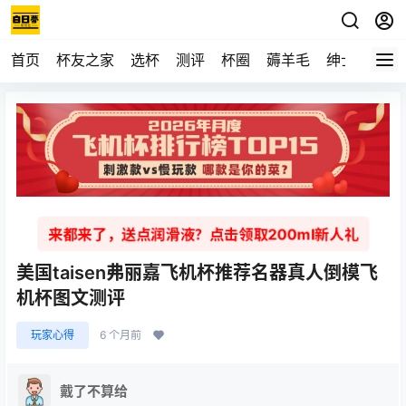
首页
杯友之家
选杯
测评
杯圈
薅羊毛
绅士
视频
来都来了，送点润滑液？点击领取200ml新人礼
美国taisen弗丽嘉飞机杯推荐名器真人倒模飞
机杯图文测评
玩家心得
6 个月前
戴了不算给