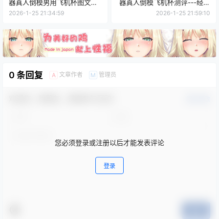
器真人倒模男用飞机杯图文测
器真人倒模飞机杯测评---经典
评
蝴蝶穴
2026-1-25 21:34:59
2026-1-25 21:59:10
0 条回复
文章作者
管理员
A
M
欢迎您，新朋友，感谢参与互动！
确认修改
您必须登录或注册以后才能发表评论
登录
提交