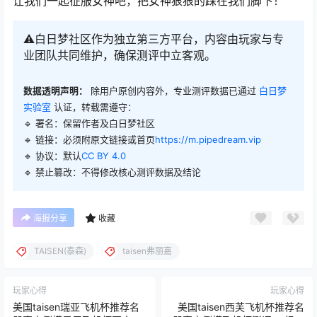
让我们一起征服女神吧，把女神狠狠的踩在我们脚下！
⚠️白日梦社区作为独立第三方平台，内容由玩家与专
业团队共同维护，确保测评中立客观。
数据透明声明：
除用户原创内容外，专业测评数据已通过
白日梦
实验室
认证，转载需遵守：
🔹 署名：保留作者及
白日梦社区
🔹 链接：必须附原文链接或首页
https://m.pipedream.vip
🔹 协议：默认
CC BY 4.0
🔹 禁止篡改：不得修改核心测评数据及结论
海报分享
收藏
TAISEN(泰森)
taisen弗丽嘉
玩家心得
玩家心得
美国taisen瑞亚飞机杯推荐名
美国taisen西芙飞机杯推荐名