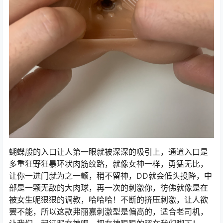
蝴蝶般的入口让人第一眼就被深深的吸引上，通道入口是
多重狂野狂暴环状肉筋纹路，就像女神一样，勇猛无比，
让你一进门就为之一颤，稍不留神，DD就会低头投降，中
部是一颗无敌的大肉球，再一次的刺激你，彷佛就像是在
被女生呢狠狠的调教，哈哈哈！不断的挤压刺激，让人欲
罢不能，所以这款弗丽嘉刺激型是偏高的，适合老司机，