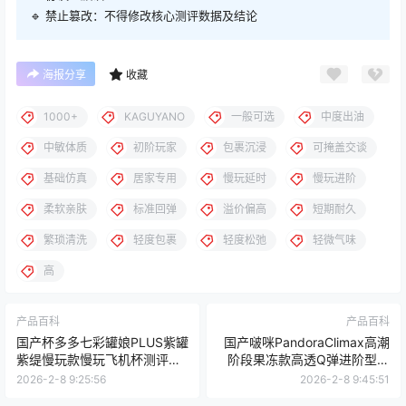
🔹 禁止篡改：不得修改核心测评数据及结论
海报分享
收藏
1000+
KAGUYANO
一般可选
中度出油
中敏体质
初阶玩家
包裹沉浸
可掩盖交谈
基础仿真
居家专用
慢玩延时
慢玩进阶
柔软亲肤
标准回弹
溢价偏高
短期耐久
繁琐清洗
轻度包裹
轻度松弛
轻微气味
高
产品百科
产品百科
国产杯多多七彩罐娘PLUS紫罐
国产啵咪PandoraClimax高潮
紫缇慢玩款慢玩飞机杯测评报
阶段果冻款高透Q弹进阶型飞
告
机杯测评报告
2026-2-8 9:25:56
2026-2-8 9:45:51