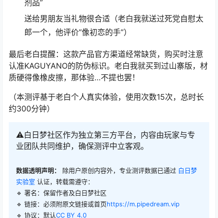
剂品”
送给男朋友当礼物很合适（老白我就送过死党自慰太
郎一个，他评价”像初恋的手”）
最后老白提醒：这款产品官方渠道经常缺货，购买时注意
认准KAGUYANO的防伪标识。老白我就买到过山寨版，材
质硬得像橡皮擦，那体验…不提也罢！
（本测评基于老白个人真实体验，使用次数15次，总时长
约300分钟）
⚠️白日梦社区作为独立第三方平台，内容由玩家与专
业团队共同维护，确保测评中立客观。
数据透明声明：
除用户原创内容外，专业测评数据已通过
白日梦
实验室
认证，转载需遵守：
🔹 署名：保留作者及
白日梦社区
🔹 链接：必须附原文链接或首页
https://m.pipedream.vip
🔹 协议：默认
CC BY 4.0