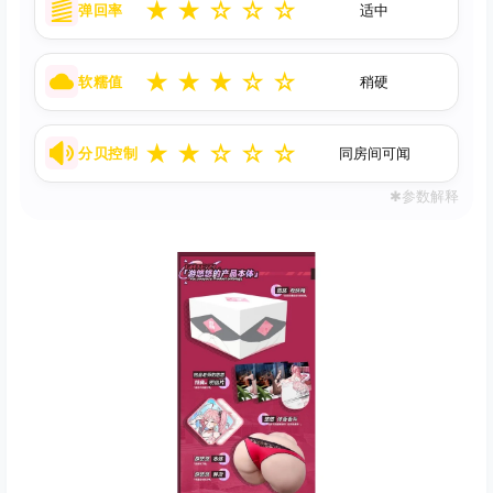
★
★
☆
☆
☆
弹回率
适中
★
★
★
☆
☆
软糯值
稍硬
★
★
☆
☆
☆
分贝控制
同房间可闻
✱参数解释