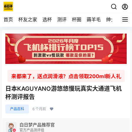
首页
杯友之家
选杯
测评
杯圈
薅羊毛
绅士
视频
来都来了，送点润滑液？点击领取200ml新人礼
日本KAGUYANO游悠悠慢玩真实大通道飞机
杯测评报告
产品百科
6 个月前
白日梦产品推荐官
官方产品测评组