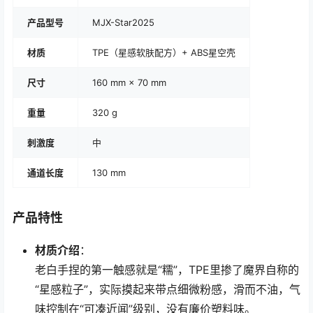
产品型号
MJX-Star2025
材质
TPE（星感软肤配方）+ ABS星空壳
尺寸
160 mm × 70 mm
重量
320 g
刺激度
中
通道长度
130 mm
产品特性
材质介绍
：
老白手捏的第一触感就是“糯”，TPE里掺了魔界自称的
“星感粒子”，实际摸起来带点细微粉感，滑而不油，气
味控制在“可凑近闻”级别，没有廉价塑料味。