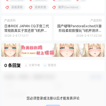
高度紧致
高爽刺激
魔界(Devildom)
产品百科
产品百科
日本RIDE JAPAN CQ子宫二代
国产啵咪PandoraExcited兴奋
常规款真实子宫还原飞机杯测
阶段柔软款慢玩飞机杯测评报
评报告
告
2026-2-6 17:12:17
2026-2-6 17:32:34
0 条回复
文章作者
管理员
A
M
欢迎您，新朋友，感谢参与互动！
确认修改
您必须登录或注册以后才能发表评论