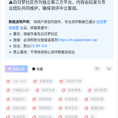
⚠️白日梦社区作为独立第三方平台，内容由玩家与专
业团队共同维护，确保测评中立客观。
数据透明声明：
除用户原创内容外，专业测评数据已通过
白日梦
实验室
认证，转载需遵守：
🔹 署名：保留作者及
白日梦社区
🔹 链接：必须附原文链接或首页
https://m.pipedream.vip
🔹 协议：默认
CC BY 4.0
🔹 禁止篡改：不得修改核心测评数据及结论
海报分享
收藏
100-200
低敏体质
可接受气味
可掩盖交谈
居家专用
差旅便携
强烈推荐
旗舰耐久
极限刺激
标准肌理
物超所值
紧密包裹
紧致榨取
繁琐清洗
缓慢回弹
资深老炮
轻度出油
适中软糯
高