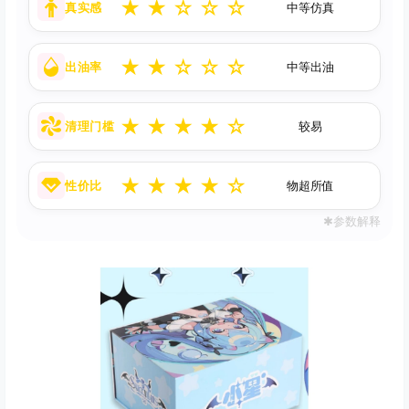
★
★
☆
☆
☆
真实感
中等仿真
★
★
☆
☆
☆
出油率
中等出油
★
★
★
★
☆
清理门槛
较易
★
★
★
★
☆
性价比
物超所值
✱参数解释