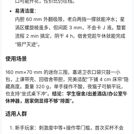
口可能开花，性价比仍在线。
易清洁度
：
内胆 60 mm 外翻极限，老白两指一撑就能冲水；星
涡区螺旋棱虽多，但间距 3 mm，不会卡 J 液。整套
流程 2 min 搞定，阴干 4 h，宿舍党趁午休就能完成
“毁尸灭迹”。
使用场景
160 mm×70 mm 的迷你三围，塞进卫衣口袋只鼓一小
包，上课带壳、回宿舍带胆，完美适配“下铺 4 cm 床帘”隐
藏高度。重量 320 g，单手操作不酸，夜猫子可躺平玩，
也支持“坐式桌下冲”。
结论：学生宿舍/出差酒店/办公室午
休神器，居家倒显得不够“排面”。
适用人群
新手玩家：刺激度中等+操作零门槛，首次买杯不会