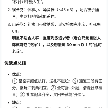
“秒射到怀疑人生”。
宿舍党：体积小、噪音低（<45 dB），配合被子隔
音，室友打呼噜就能盖住。
出差党：礼盒自带收纳袋，过安检像充电宝，社死率
0%。
明显不适合人群：重度刺激追求者（老白死党自慰太
郎就嫌它“挠痒”），以及想锻炼 30 min 以上的“延时
老兵”。
优缺点总结
优点
：
① 星空壳颜值抗打，送礼不尴尬；② 通道三段有区
分，慢玩冲刺两相宜；③ 全可拆+外翻，清洗社恐福
音；④ 礼盒配套齐全，买回去就能“开星”。
缺点
：