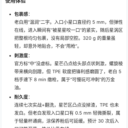
使用体验
包裹感
：
老白用“温润”二字。入口小星口直径约 5 mm，但弹性
在线，进入瞬间有“被星星咬一口”的紧实，随后星涡区
把整根均匀包裹，没有局部空腔。320 g 的重量虽
轻，却意外地贴合，不会“甩枪”。
刺激度
：
官方标“中”没虚标。星芒凸点给头部点状刺激，螺旋棱
带来横向刮蹭，但 TPE 软度把锋利感磨圆了，老白 5
档手速下 8 min 缴枪，属于“可慢玩可冲刺”的万金
油。
耐久度
：
连续七次实战+翻洗，星芒区凸点没掉渣，TPE 也未
发白。但老白发现入口星口有 0.5 mm 轻微撕裂，属
于轻量杯通病，涂保养粉后可延缓。预计 30 次后入