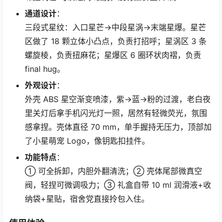
通道设计
：
三段式星纹：入口星芒→中段星涡→末端星爆。星芒
区做了 18 颗立体小凸点，负责打招呼；星涡区 3 条
螺旋棱，负责扭麻花；星爆区 6 圈环状肉褶，负责
final hug。
外观设计
：
外壳 ABS 星空渐变喷漆，紫→蓝→粉的过渡，老白夜
里关灯后拿手机闪光灯一照，居然有轻微荧光，氛围
感拿捏。壳体直径 70 mm，单手握持无压力，顶部加
了小星萌宠 Logo，像钥匙扣挂件。
功能特点
：
① 可全拆卸，内胆外翻清洗；② 壳体尾部微真空
阀，轻捏可微调吸力；③ 礼盒自带 10 ml 润滑液+收
纳袋+星贴，宿舍党直接拎包入住。