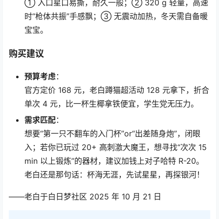
① 入口星口易撕，耐久一般；② 320 g 轻量，高速
时“枪体共振”手感飘；③ 无震动加热，冬天需自备暖
宝宝。
购买建议
预算考虑
：
官方定价 168 元，老白蹲猫超活动 128 元拿下，折合
单次 4 元，比一杯生椰拿铁便宜，学生党无压力。
需求匹配
：
想要“第一只不翻车的入门杯”or“出差随身炮”，闭眼
入；若你已玩过 20+ 高刺激大魔王，想寻找“次次 15
min 以上锻炼”的器材，建议加钱上对子哈特 R-20。
老白还是那句话：杯海无涯，先试星星，再探银河！
——老白于白日梦社区 2025 年 10 月 21 日