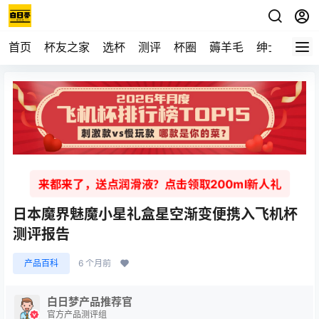
首页
杯友之家
选杯
测评
杯圈
薅羊毛
绅士
视频
来都来了，送点润滑液？点击领取200ml新人礼
日本魔界魅魔小星礼盒星空渐变便携入飞机杯
测评报告
产品百科
6 个月前
白日梦产品推荐官
官方产品测评组