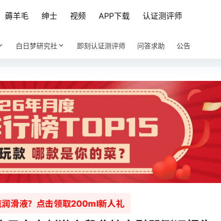
薅羊毛
绅士
视频
APP下载
认证测评师
白日梦研究社
即刻认证测评师
问答求助
公告
润滑液？点击领取200ml新人礼