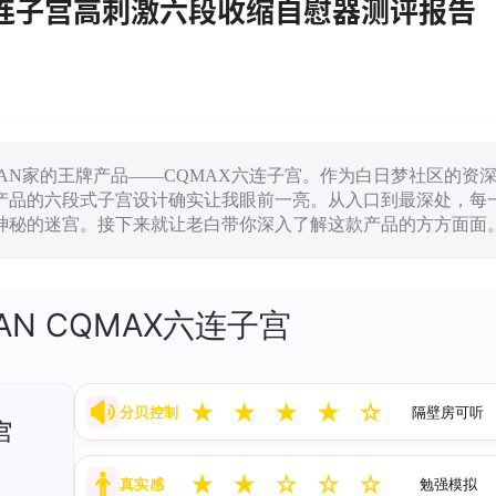
AX六连子宫高刺激六段收缩自慰器测评报告
APAN家的王牌产品——CQMAX六连子宫。作为白日梦社区的资
产品的六段式子宫设计确实让我眼前一亮。从入口到最深处，每
神秘的迷宫。接下来就让老白带你深入了解这款产品的方方面面
APAN CQMAX六连子宫
★
★
★
★
☆
分贝控制
隔壁房可听
★
★
☆
☆
☆
真实感
勉强模拟