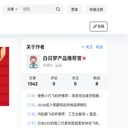
文章
登录
快速注册
投稿
关于作者
关注
私信
白日梦产品推荐官
大骑士
Lv6
文章
评论
关注
粉丝
1042
0
0
8
[文章]
便携小巧飞机杯推荐 – 宿舍党出差党隐蔽
携带完全指南
[文章]
2026成人情趣用品热销品牌梯队
[文章]
内粘膜飞机杯推荐：工艺全解读 + 蜜壶香
织 vs 大魔王 vs NPG 三款横评
[文章]
日本EXE奶瓶三代柔软款超柔软体验飞机杯