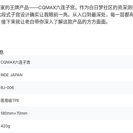
AN家的王牌产品——CQMAX六连子宫。作为白日梦社区的资深测
六段式子宫设计确实让我眼前一亮。从入口到最深处，每一层都
。接下来就让老白带你深入了解这款产品的方方面面。
息
CQMAX六连子宫
RIDE JAPAN
RJ-006
医用级TPE
180mm×70mm
420g