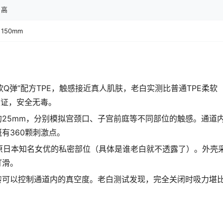
高
150mm
”超软Q弹”配方TPE，触感接近真人肌肤，老白实测比普通TPE柔软
认证，安全无毒。
25mm，分别模拟宫颈口、子宫前庭等不同部位的触感。通道
有360颗刺激点。
还原日本知名女优的私密部位（具体是谁老白就不透露了）。外壳
打滑。
转可以控制通道内的真空度。老白测试发现，完全关闭时吸力堪