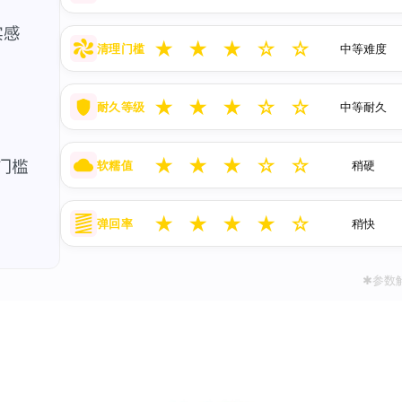
★
★
★
☆
☆
清理门槛
中等难度
★
★
★
☆
☆
耐久等级
中等耐久
★
★
★
☆
☆
软糯值
稍硬
★
★
★
★
☆
弹回率
稍快
✱参数