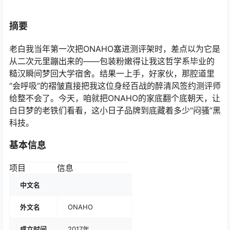
摘要
老白我当年第一次把ONAHO塞进测评架时，差点以为它是
从二次元里蹦出来的——包装粉嫩得让我这哲学系毕业的
糙汉瞬间梦回大学宿舍。结果一上手，好家伙，那腔道里
“会呼吸”的褶皱直接把我这位身经百战的醉清风签约测评师
给整不会了。今天，咱就把ONAHO的家底翻个底朝天，让
白日梦的老铁们看看，这小日子品牌到底藏着多少“闷骚”黑
科技。
基本信息
项目
信息
中文名
外文名
ONAHO
成立时间
2017年