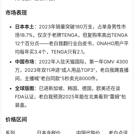
市场表现
日本本土
：2023年销量突破180万支，占单身男性市
场18.7%，仅次于老牌TENGA，但复购率高出TENGA
12个百分点——老白我翻行业白皮书，ONAHO用户平
均每年买3.4个，TENGA只有2.1。
中国市场
：2022年入驻天猫国际，第一年GMV 4300
万，2023年双11冲进“成人用品TOP3”，老白我蹲直播
间，主播喊“老白同款”5秒卖光8000件。
全球版图
：已进新加坡、韩国、德国，欧美还在谈
FDA认证，老白我预测2025年能在北美看到“蕾姆”包
装盒。
价格区间
系列
日本含税价
中国代购价
老白点评