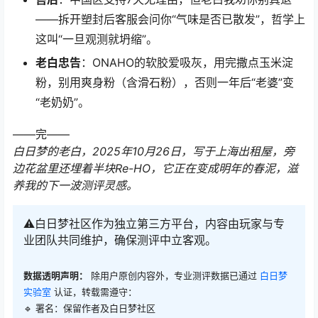
——拆开塑封后客服会问你“气味是否已散发”，哲学上
这叫“一旦观测就坍缩”。
老白忠告
：ONAHO的软胶爱吸灰，用完撒点玉米淀
粉，别用爽身粉（含滑石粉），否则一年后“老婆”变
“老奶奶”。
——完——
白日梦的老白，2025年10月26日，写于上海出租屋，旁
边花盆里还埋着半块Re-HO，它正在变成明年的春泥，滋
养我的下一波测评灵感。
⚠️白日梦社区作为独立第三方平台，内容由玩家与专
业团队共同维护，确保测评中立客观。
数据透明声明：
除用户原创内容外，专业测评数据已通过
白日梦
实验室
认证，转载需遵守：
🔹 署名：保留作者及
白日梦社区