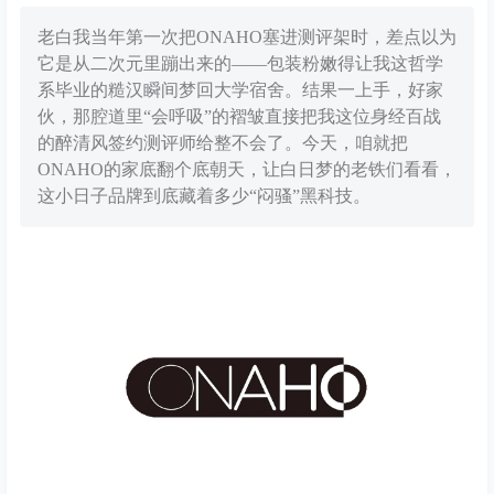
老白我当年第一次把ONAHO塞进测评架时，差点以为
它是从二次元里蹦出来的——包装粉嫩得让我这哲学
系毕业的糙汉瞬间梦回大学宿舍。结果一上手，好家
伙，那腔道里“会呼吸”的褶皱直接把我这位身经百战
的醉清风签约测评师给整不会了。今天，咱就把
ONAHO的家底翻个底朝天，让白日梦的老铁们看看，
这小日子品牌到底藏着多少“闷骚”黑科技。