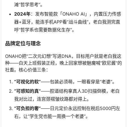
滩“哲学思考”。
2024年
：发布智能款「ONAHO AI」，内置压力传感
器+蓝牙，能连手机APP看“战斗曲线”，老白我测完直
呼“哲学系也需要数据化生存”。
品牌定位与理念
ONAHO把“二次元幻想”写进DNA，目标用户就是老白我这
种——白天上班假装正经，晚上回家想被魅魔喊“欧尼酱”的
社畜。核心价值三条：
“可视化的软”
——包装必须萌，一眼看穿是“老婆”。
“可感知的真”
——腔道结构拿真人3D扫描倒模，老白
我对比过，连宫颈褶皱纹路都对得上。
“可负担的奢”
——日元定价永远控制在税后5000円左
右，让“学生党也能一周换一个老婆”。