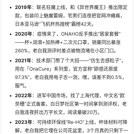
2019年
：联名狂魔上线，和《异世界魔王》推出限定
款，包装印上魅魔蕾姆，宅男们连夜把官网冲瘫痪，
日本亚马逊“飞机杯热搜榜”霸榜42天。
2020年
：疫情来了，ONAHO反手推出“居家套餐”
——杯+润滑+加热棒+二次元口罩，销量同比暴涨
260%，老白我测评时差点被物流堵在小区门口。
2021年
：技术部门憋了个大招——“仿生舌感粒子”，
用在「OnaCure」系列里，官方宣称“舔感还原度
97.3%”，老白我用电子舌一测，嘿，误差不到0.5%，
服气。
2022年
：进军中国市场，找了上海代理，中文名“欧
奈穗”正式备案，白日梦社区第一时间拿到测评权，老
白我连夜肝出万字长文，阅读量破20万。
2023年
：可持续环保线“Re-HO”上线，杯体材料可降
解，老白我把它埋在公司花盆里，3个月真的只剩下一