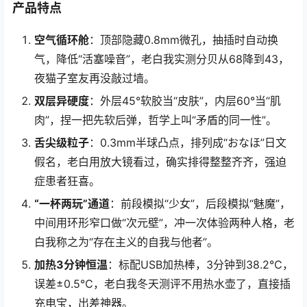
产品特点
空气循环舱
：顶部隐藏0.8mm微孔，抽插时自动换
气，降低“活塞噪音”，老白我实测分贝从68降到43，
夜猫子室友再没敲过墙。
双层异硬度
：外层45°软胶当“皮肤”，内层60°当“肌
肉”，捏一把先软后弹，哲学上叫“矛盾的同一性”。
舌尖级粒子
：0.3mm半球凸点，排列成“おなほ”日文
假名，老白用放大镜看过，确实排得整整齐齐，强迫
症患者狂喜。
“一杯两玩”通道
：前段模拟“少女”，后段模拟“魅魔”，
中间用环形窄口做“次元壁”，冲一次体验两种人格，老
白我称之为“存在主义的自我与他者”。
加热3分钟恒温
：标配USB加热棒，3分钟到38.2℃，
误差±0.5℃，老白我冬天测评不用热水壶了，直接插
充电宝，出差神器。