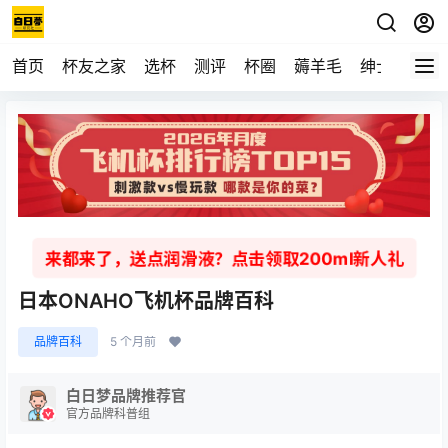
首页
杯友之家
选杯
测评
杯圈
薅羊毛
绅士
视频
来都来了，送点润滑液？点击领取200ml新人礼
日本ONAHO飞机杯品牌百科
品牌百科
5 个月前
白日梦品牌推荐官
官方品牌科普组