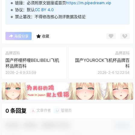
🔹 链接：必须附原文链接或首页
https://m.pipedream.vip
🔹 协议：默认
CC BY 4.0
🔹 禁止篡改：不得修改核心测评数据及结论
海报分享
收藏
品牌百科
品牌百科
国产杯哩杯哩BEILIBEILI飞机
国产YOUROCK飞机杯品牌百
杯品牌百科
科
2026-2-6 9:33:09
2026-2-6 12:22:54
0 条回复
文章作者
管理员
A
M
欢迎您，新朋友，感谢参与互动！
确认修改