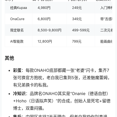
经典Kupaa
4,980円
249元
入门神杯
OnaCure
6,800円
349元
带“舌感粒
限定联名
8,500-9,800円
499-599元
二次元老
AI智能款
12,800円
799元
能画曲线，
其他
彩蛋
：每款ONAHO底部都藏一张“老婆”闪卡，集齐7
张可换官方抱枕，老白我已集到5张，还差魅魔蕾姆，
有兄弟换卡的私我。
冷知识
：品牌名ONAHO其实是“Onanie（德语自慰）
+Hoho（日语拟声笑）”的合成，创始人是死宅+留德
博士，双重闷骚。
售后
：中国区支持7天无理由，但老白我劝你别真退