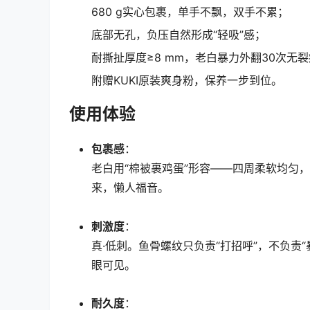
680 g实心包裹，单手不飘，双手不累；
底部无孔，负压自然形成“轻吸”感；
耐撕扯厚度≥8 mm，老白暴力外翻30次无
附赠KUKI原装爽身粉，保养一步到位。
使用体验
包裹感
：
老白用“棉被裹鸡蛋”形容——四周柔软均匀，
来，懒人福音。
刺激度
：
真·低刺。鱼骨螺纹只负责“打招呼”，不负责“暴
眼可见。
耐久度
：