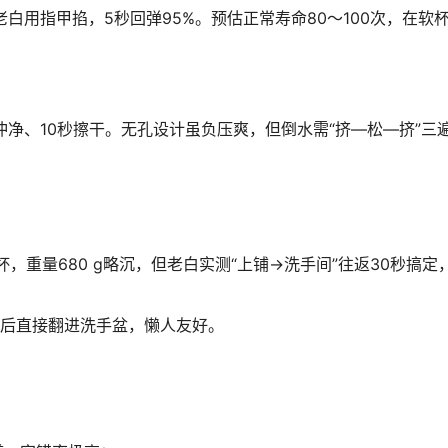
白用指甲掐，5秒回弹95%。预估正常寿命80～100次，在软
冲净、10秒擦干。无孔设计虽负压爽，但倒水需“挤—松—挤”三
保温杯，重量680 g略沉，但老白实测“上铺→洗手间”往返30秒搞定
事后直接翻进洗手盆，懒人友好。