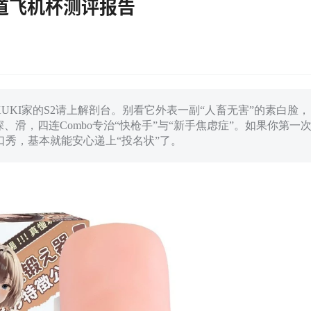
通道飞机杯测评报告
UKI家的S2请上解剖台。别看它外表一副“人畜无害”的素白脸，
、滑，四连Combo专治“快枪手”与“新手焦虑症”。如果你第一
秀，基本就能安心递上“投名状”了。