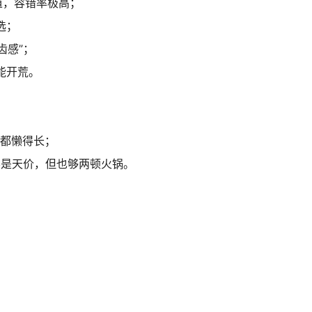
道，容错率极高；
选；
齿感”；
能开荒。
”都懒得长；
虽不是天价，但也够两顿火锅。