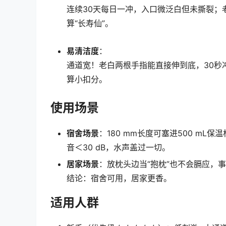
连续30天每日一冲，入口微泛白但未撕裂；老
算“长寿仙”。
易清洁度
：
通道宽！老白两根手指能直接伸到底，30秒
算小扣分。
使用场景
宿舍场景
：180 mm长度可塞进500 mL
音＜30 dB，水声盖过一切。
居家场景
：放枕头边当“抱枕”也不会膈应，
结论：宿舍可用，居家更香。
适用人群