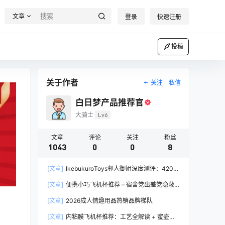
文章
登录
快速注册
投稿
关于作者
关注
私信
白日梦产品推荐官
大骑士
Lv6
文章
评论
关注
粉丝
1043
0
0
8
[文章]
IkebukuroToys邻人御姐深度测评：420g
慢玩款推荐，二次元入门玩家的白月光
[文章]
便携小巧飞机杯推荐 – 宿舍党出差党隐蔽
携带完全指南
[文章]
2026成人情趣用品热销品牌梯队
[文章]
内粘膜飞机杯推荐：工艺全解读 + 蜜壶香