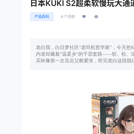
日本KUKI S2超柔软慢玩大
产品百科
6 个月前
老白我，白日梦社区“老司机哲学家”，今天把K
内道却藏着“温柔乡”的千层套路——软、松、深
买杯像第一次见岳父般紧张，听完老白这段脱口