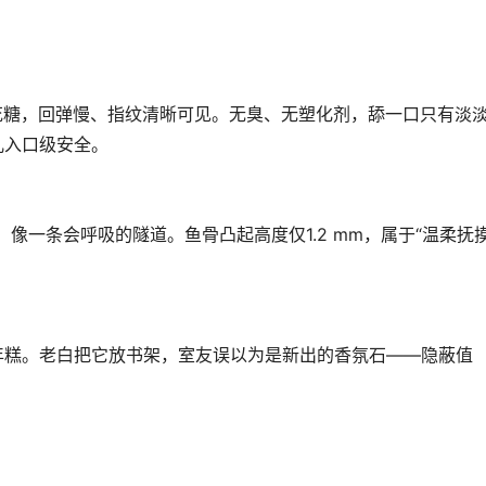
棉花糖，回弹慢、指纹清晰可见。无臭、无塑化剂，舔一口只有淡
儿入口级安全。
，像一条会呼吸的隧道。鱼骨凸起高度仅1.2 mm，属于“温柔抚
年糕。老白把它放书架，室友误以为是新出的香氛石——隐蔽值