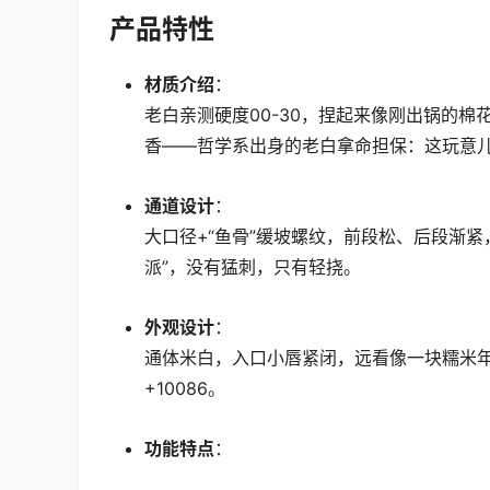
产品特性
材质介绍
：
老白亲测硬度00-30，捏起来像刚出锅的
香——哲学系出身的老白拿命担保：这玩意
通道设计
：
大口径+“鱼骨”缓坡螺纹，前段松、后段渐紧
派”，没有猛刺，只有轻挠。
外观设计
：
通体米白，入口小唇紧闭，远看像一块糯米
+10086。
功能特点
：