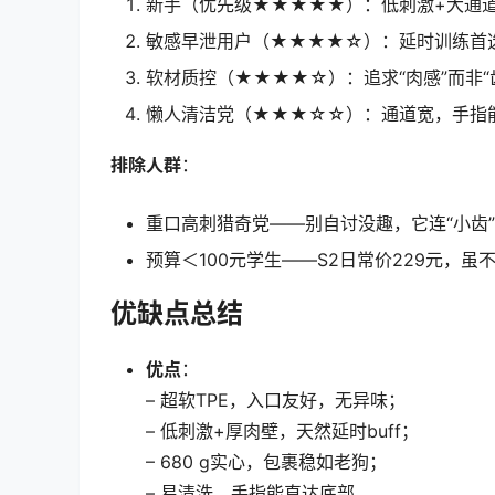
新手（优先级★★★★★）：低刺激+大通
敏感早泄用户（★★★★☆）：延时训练首
软材质控（★★★★☆）：追求“肉感”而非“
懒人清洁党（★★★☆☆）：通道宽，手指
排除人群
：
重口高刺猎奇党——别自讨没趣，它连“小齿
预算＜100元学生——S2日常价229元，
优缺点总结
优点
：
– 超软TPE，入口友好，无异味；
– 低刺激+厚肉壁，天然延时buff；
– 680 g实心，包裹稳如老狗；
– 易清洗，手指能直达底部。