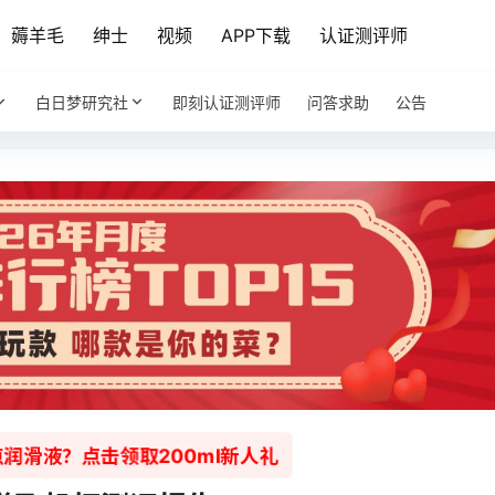
薅羊毛
绅士
视频
APP下载
认证测评师
白日梦研究社
即刻认证测评师
问答求助
公告
润滑液？点击领取200ml新人礼