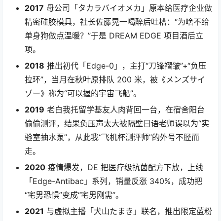
2017
母公司「タカラバイオメカ」原本给医疗企业做
精密硅胶模具，社长佐藤晃一喝醉后吐槽：“为啥不给
单身狗做点温暖？”于是 DREAM EDGE 项目酒后立
项。
2018
推出初代「Edge-0」，主打“刀锋褶皱”+“负压
拉环”，当月在秋叶原排队 200 米，被《メンズサイ
ゾー》称为“可以握的宇宙飞船”。
2019
老白我托留学基友人肉背回一台，在宿舍阳台
偷偷测评，结果负压声太大被隔壁日语老师误以为“实
验室抽水泵”，从此我“飞机杯测评师”的外号不胫而
走。
2020
疫情爆发，DE 把医疗级抗菌配方下放，上线
「Edge-Antibac」系列，销量反涨 340%，成功把
“宅男恐惧”变成“宅男刚需”。
2021
与虚拟主播「犬山たまき」联名，推出限定蓝粉