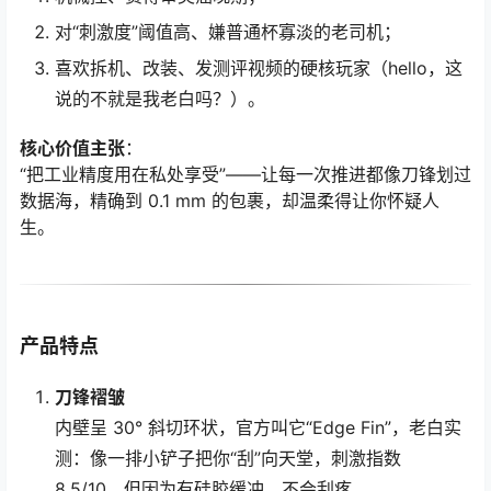
对“刺激度”阈值高、嫌普通杯寡淡的老司机；
喜欢拆机、改装、发测评视频的硬核玩家（hello，这
说的不就是我老白吗？）。
核心价值主张
：
“把工业精度用在私处享受”——让每一次推进都像刀锋划过
数据海，精确到 0.1 mm 的包裹，却温柔得让你怀疑人
生。
产品特点
刀锋褶皱
内壁呈 30° 斜切环状，官方叫它“Edge Fin”，老白实
测：像一排小铲子把你“刮”向天堂，刺激指数
8.5/10，但因为有硅胶缓冲，不会刮疼。