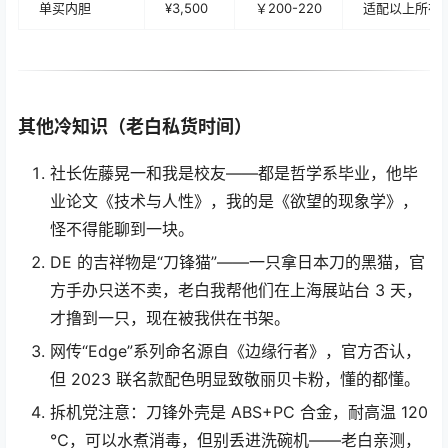
单买内胆
¥3,500
￥200-220
适配以上所有
其他冷知识（老白私货时间）
社长佐藤晃一和我是校友——都是哲学系毕业，他毕
业论文《技术与人性》，我的是《欲望的现象学》，
怪不得能聊到一块。
DE 的吉祥物是“刀锋猫”——一只拿日本刀的黑猫，官
方手办只送不卖，老白我帮他们在上海展站台 3 天，
才撸到一只，现在被我供在书架。
网传“Edge”系列命名源自《边缘行者》，官方否认，
但 2023 联名款配色明显致敬丽贝卡粉，懂的都懂。
拆机党注意：刀锋外壳是 ABS+PC 合金，耐高温 120
℃，可以水煮消毒，但别丢进洗碗机——老白亲测，