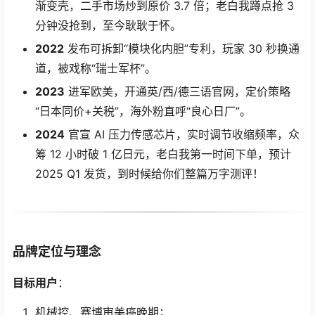
渐变壳，二手市场炒到原价 3.7 倍；老白我蹲点抢 3
分钟没抢到，至今耿耿于怀。
2022
发布可拆卸“模块化内胆”专利，玩家 30 秒换通
道，被戏称“瑞士军杯”。
2023
进军欧美，开通英/西/德三语官网，定价策略
“日本同价+关税”，海外粉直呼“良心日厂”。
2024
官宣 AI 压力传感芯片，实时调节收缩频率，众
筹 12 小时破 1 亿日元，老白我第一时间下单，预计
2025 Q1 发货，到时候给你们整篇万字测评！
品牌定位与理念
目标用户
：
机械控、赛博审美癌晚期；