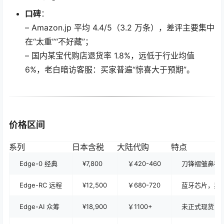
口碑
：
– Amazon.jp 平均 4.4/5（3.2 万条），差评主要集中
在“太重”“不好藏”；
– 国内某宝代购店退货率 1.8%，远低于行业均值
6%，老白暗访客服：买家普遍“惊喜大于预期”。
价格区间
系列
日本含税
大陆代购
特点
Edge-0 经典
¥7,800
￥420-460
刀锋褶皱鼻祖
Edge-RC 远程
¥12,500
￥680-720
蓝牙芯片，异
Edge-AI 众筹
¥18,900
￥1100+
未正式现货，