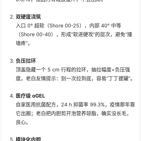
双硬度浇筑
入口 0° 超软（Shore 00-25），内部 40° 中等
（Shore 00-40），形成“软进硬攻”的层次，避免“撞
墙疼”。
负压拉环
顶盖隐藏一个 5 cm 行程的拉环，抽拉幅度=负压强
度。老白友情提示：别一次拉到底，容易“丁丁拔罐”。
医疗级 αGEL
自家医用抗菌配方，24 h 抑菌率 99.3%，疫情那年靠
它出圈；老白把内胆剪开泡营养琼脂，确实没长毛，
良心。
模块化内胆