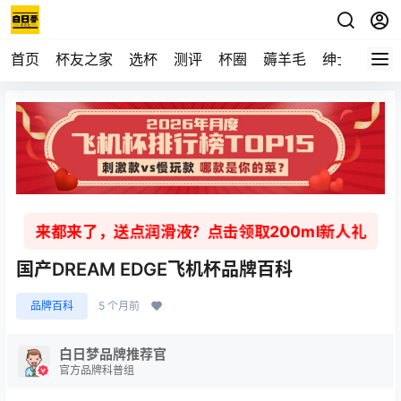
首页
杯友之家
选杯
测评
杯圈
薅羊毛
绅士
视频
来都来了，送点润滑液？点击领取200ml新人礼
国产DREAM EDGE飞机杯品牌百科
品牌百科
5 个月前
白日梦品牌推荐官
官方品牌科普组