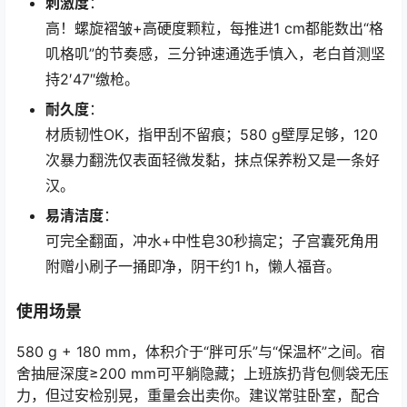
刺激度
：
高！螺旋褶皱+高硬度颗粒，每推进1 cm都能数出“格
叽格叽”的节奏感，三分钟速通选手慎入，老白首测坚
持2′47″缴枪。
耐久度
：
材质韧性OK，指甲刮不留痕；580 g壁厚足够，120
次暴力翻洗仅表面轻微发黏，抹点保养粉又是一条好
汉。
易清洁度
：
可完全翻面，冲水+中性皂30秒搞定；子宫囊死角用
附赠小刷子一捅即净，阴干约1 h，懒人福音。
使用场景
580 g + 180 mm，体积介于“胖可乐”与“保温杯”之间。宿
舍抽屉深度≥200 mm可平躺隐藏；上班族扔背包侧袋无压
力，但过安检别晃，重量会出卖你。建议常驻卧室，配合