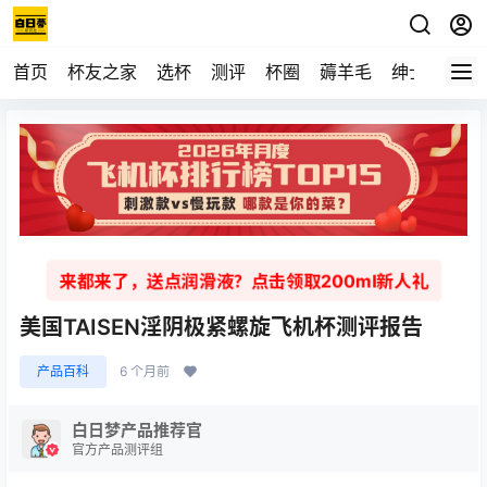
首页
杯友之家
选杯
测评
杯圈
薅羊毛
绅士
视频
来都来了，送点润滑液？点击领取200ml新人礼
美国TAISEN淫阴极紧螺旋飞机杯测评报告
产品百科
6 个月前
白日梦产品推荐官
官方产品测评组