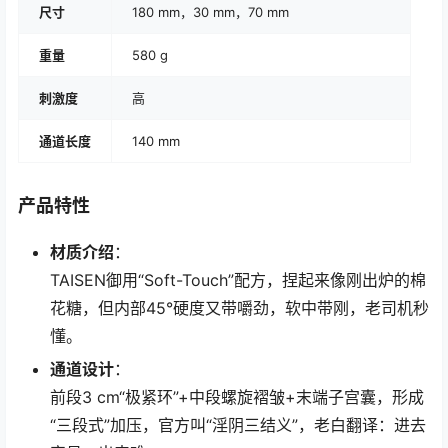
尺寸
180 mm，30 mm，70 mm
重量
580 g
刺激度
高
通道长度
140 mm
产品特性
材质介绍
：
TAISEN御用“Soft-Touch”配方，捏起来像刚出炉的棉
花糖，但内部45°硬度又带嚼劲，软中带刚，老司机秒
懂。
通道设计
：
前段3 cm“极紧环”+中段螺旋褶皱+末端子宫囊，形成
“三段式”加压，官方叫“淫阴三结义”，老白翻译：进去