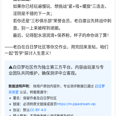
如果你已经玩遍慢玩、想挑战“紧+吸+螺旋”三连击，
淫阴是不错的下一关；
若你还是“三秒俱乐部”荣誉会员，老白建议先转战中刺
激，别一上来被榨到退圈。
最后，记得配水溶润滑+保养粉，杯子的命你说了算！
——老白在白日梦社区等你交作业，用完回来发帖，咱们
一起“哲学”探讨人生意义！
⚠️白日梦社区作为独立第三方平台，内容由玩家与专
业团队共同维护，确保测评中立客观。
数据透明声明：
除用户原创内容外，专业测评数据已通过
白日梦
实验室
认证，转载需遵守：
🔹 署名：保留作者及
白日梦社区
🔹 链接：必须附原文链接或首页
https://m.pipedream.vip
🔹 协议：默认
CC BY 4.0
🔹 禁止篡改：不得修改核心测评数据及结论