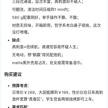
三段式通道，层次丰富，高刺激却不硌人；
可翻洗，清洁时间压缩到1 min内；
580 g配重刚好，单手操作不飘、不酸；
材质无异味，开箱即用，哲学系老白鼻子很挑，这次
没打喷嚏。
缺点
：
高刺激≈低续航，速通党容易怀疑人生；
无电动，想“躺赢”得另配炮机；
matte黑外壳易沾灰，处女座需常备湿巾。
购买建议
预算考虑
：
日常价￥269，大促能蹲到￥199，性价比在日系高刺
激杯里算“真香区”。学生党省两顿烧烤即可上车。
需求匹配
：