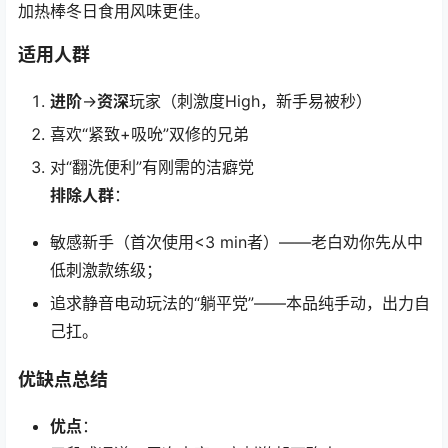
加热棒冬日食用风味更佳。
适用人群
进阶
→
资深
玩家（刺激度High，新手易被秒）
喜欢“紧致+吸吮”双修的兄弟
对“翻洗便利”有刚需的洁癖党
排除人群
：
敏感新手（首次使用<3 min者）——老白劝你先从中
低刺激款练级；
追求静音电动玩法的“躺平党”——本品纯手动，出力自
己扛。
优缺点总结
优点
：