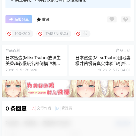
海报分享
收藏
100-200
TAISEN(泰森)
低
产品百科
产品百科
日本蜜壶(MitsuTsubo)放课生
日本蜜壶(MitsuTsubo)团地妻
美香超软慢玩名器倒模飞机杯
樱井茜慢玩真实体验飞机杯测
测评报告
评报告
2026-2-5 17:16:26
2026-2-5 17:34:01
0 条回复
文章作者
管理员
A
M
欢迎您，新朋友，感谢参与互动！
确认修改