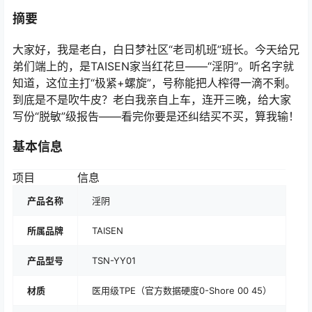
摘要
大家好，我是老白，白日梦社区“老司机班”班长。今天给兄
弟们端上的，是TAISEN家当红花旦——“淫阴”。听名字就
知道，这位主打“极紧+螺旋”，号称能把人榨得一滴不剩。
到底是不是吹牛皮？老白我亲自上车，连开三晚，给大家
写份“脱敏”级报告——看完你要是还纠结买不买，算我输！
基本信息
项目
信息
产品名称
淫阴
所属品牌
TAISEN
产品型号
TSN-YY01
材质
医用级TPE（官方数据硬度0-Shore 00 45）