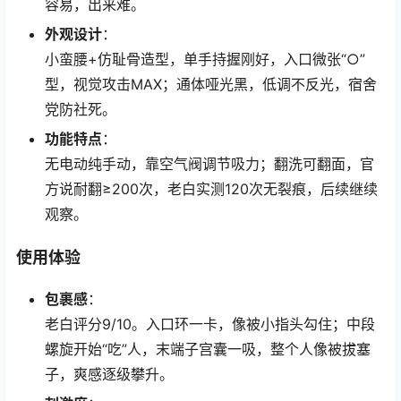
容易，出来难。
外观设计
：
小蛮腰+仿耻骨造型，单手持握刚好，入口微张“○”
型，视觉攻击MAX；通体哑光黑，低调不反光，宿舍
党防社死。
功能特点
：
无电动纯手动，靠空气阀调节吸力；翻洗可翻面，官
方说耐翻≥200次，老白实测120次无裂痕，后续继续
观察。
使用体验
包裹感
：
老白评分9/10。入口环一卡，像被小指头勾住；中段
螺旋开始“吃”人，末端子宫囊一吸，整个人像被拔塞
子，爽感逐级攀升。